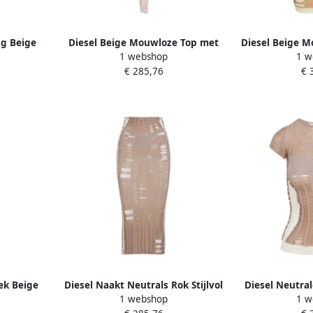
sg Beige
Diesel Beige Mouwloze Top met
Diesel Beige M
1 webshop
1 w
Ronde Hals Beige Dames
Beig
€ 285,76
€ 
oek Beige
Diesel Naakt Neutrals Rok Stijlvol
Diesel Neutral
1 webshop
1 w
Comfort Elegantie Beige Dames
Vrouwen Ss