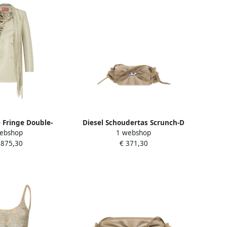
e Fringe Double-
Diesel Schoudertas Scrunch-D
ebshop
1 webshop
uterwear Beige
Beige Dames
.875,30
€ 371,30
ames