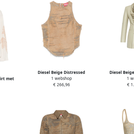
Diesel Beige Distressed
Diesel Beig
1 webshop
1 w
irt met
Mouwloze Top Beige Dames
Breasted O
€ 266,96
€ 1
sche print
D