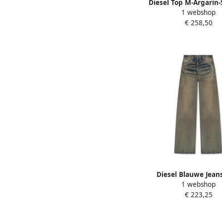
Diesel Top M-Argarin-
1 webshop
Dames
€ 258,50
Diesel Blauwe Jean
1 webshop
Vrouwen Blue D
€ 223,25