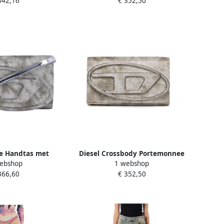
342,16
€ 352,50
ge Handtas met
Diesel Crossbody Portemonnee
ebshop
1 webshop
f Beige Dames
Tas Multicolor Spiegelend Beige
366,60
€ 352,50
Dames