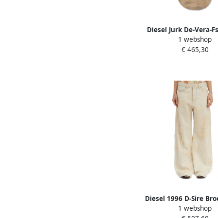
Diesel Jurk De-Vera-F
1 webshop
Dames
€ 465,30
Diesel 1996 D-Sire Br
1 webshop
Dames