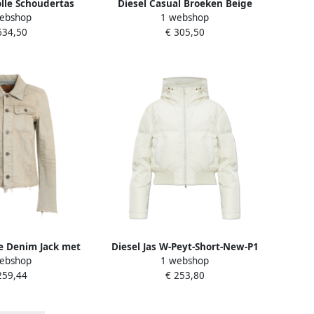
volle Schoudertas
Diesel Casual Broeken Beige
ebshop
1 webshop
e Dames
Dames
634,50
€ 305,50
e Denim Jack met
Diesel Jas W-Peyt-Short-New-P1
ebshop
1 webshop
Beige Dames
Beige Dames
259,44
€ 253,80