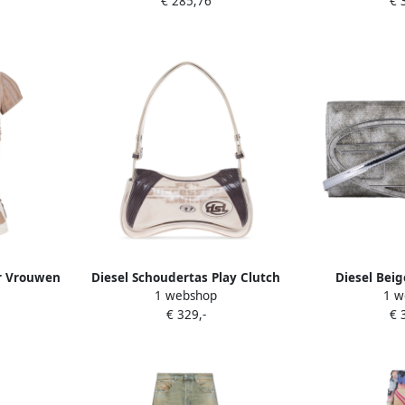
€ 285,76
€ 
or Vrouwen
Diesel Schoudertas Play Clutch
Diesel Bei
1 webshop
1 w
Beige Dames
Glittersto
€ 329,-
€ 