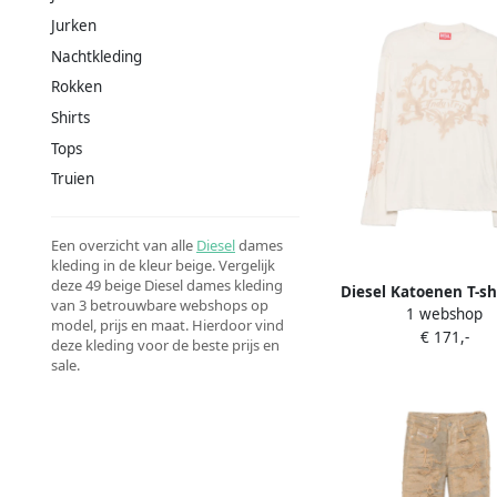
Jurken
Nachtkleding
Rokken
Shirts
Tops
Truien
Een overzicht van alle
Diesel
dames
kleding in de kleur beige. Vergelijk
deze 49 beige Diesel dames kleding
Diesel Katoenen T-sh
van 3 betrouwbare webshops op
1 webshop
lange mouwen en grafi
model, prijs en maat. Hierdoor vind
€ 171,-
Beige
deze kleding voor de beste prijs en
sale.