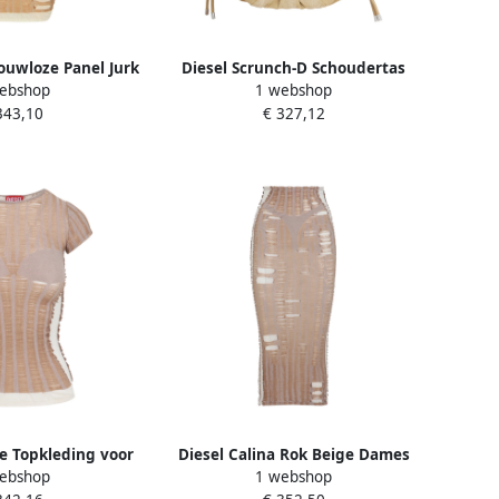
ouwloze Panel Jurk
Diesel Scrunch-D Schoudertas
ebshop
1 webshop
e Dames
Beige Dames
343,10
€ 327,12
e Topkleding voor
Diesel Calina Rok Beige Dames
ebshop
1 webshop
25 Beige Dames