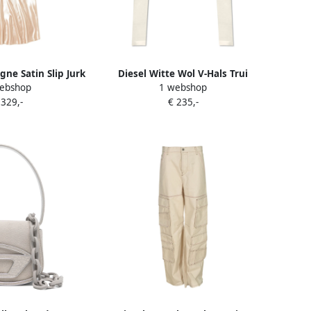
ne Satin Slip Jurk
Diesel Witte Wol V-Hals Trui
ebshop
1 webshop
e Dames
White Dames
 329,-
€ 235,-