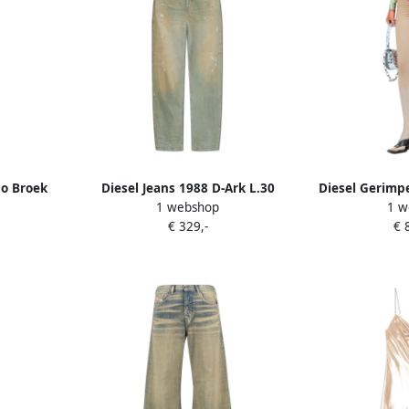
no Broek
Diesel Jeans 1988 D-Ark L.30
Diesel Gerimpe
1 webshop
1 w
 Dames
Beige Dames
Beig
€ 329,-
€ 