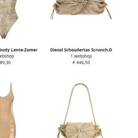
 body Lente-Zomer
Diesel Schoudertas Scrunch-D
ebshop
1 webshop
tie Beige Dames
Beige Dames
 89,30
€ 446,50