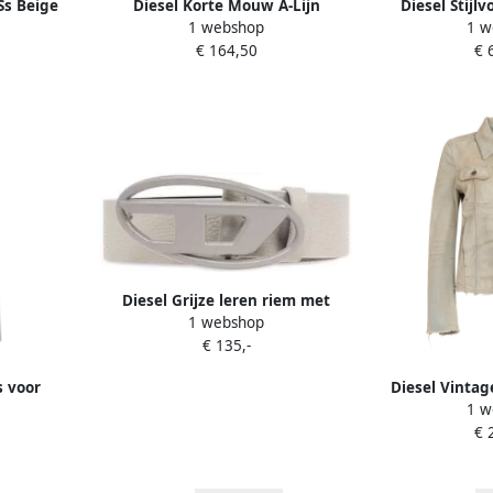
Ss Beige
Diesel Korte Mouw A-Lijn
Diesel Stijl
1 webshop
1 w
Gebreide Top White Dames
Beig
€ 164,50
€ 
Diesel Grijze leren riem met
1 webshop
grijze gesp Gray
€ 135,-
s voor
Diesel Vintag
1 w
ames
Zakken 
€ 