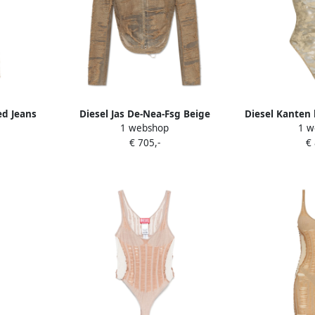
ed Jeans
Diesel Jas De-Nea-Fsg Beige
Diesel Kanten
1 webshop
1 w
ige Dames
Dames
2025 Collec
€ 705,-
€