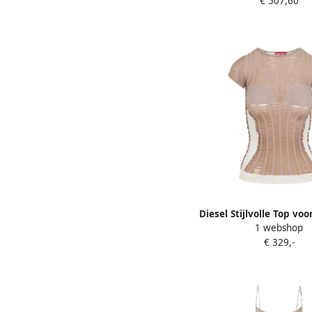
€ 507,60
Diesel Stijlvolle Top vo
1 webshop
Beige Dames
€ 329,-