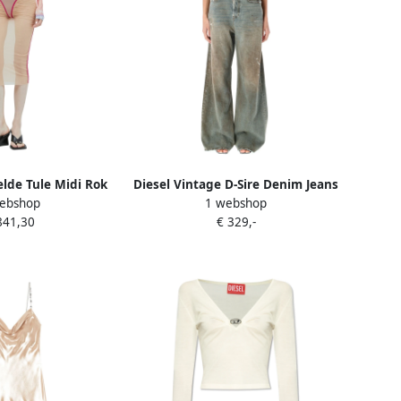
lde Tule Midi Rok
Diesel Vintage D-Sire Denim Jeans
ebshop
1 webshop
e Dames
Beige Dames
841,30
€ 329,-