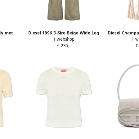
dy met
Diesel 1996 D-Sire Beige Wide Leg
Diesel Champag
1 webshop
1 w
teuning
Jeans Beige Dames
Beig
€ 235,-
€