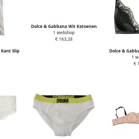
Dolce & Gabbana Wit Katoenen
1 webshop
Stretch Logo Ondergoed White
€ 163,28
Dames
Kant Slip
Dolce & Gabba
1 w
es
Blac
€ 