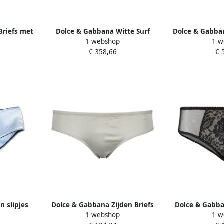
Briefs met
Dolce & Gabbana Witte Surf
Dolce & Gabba
1 webshop
1 w
 Dames
Heren Slip Katoen Stretch White
Roze Balcon
€ 358,66
€ 
Dames
D
n slipjes
Dolce & Gabbana Zijden Briefs
Dolce & Gabba
1 webshop
1 w
Lage Taille Rechte Heupen Gray
D