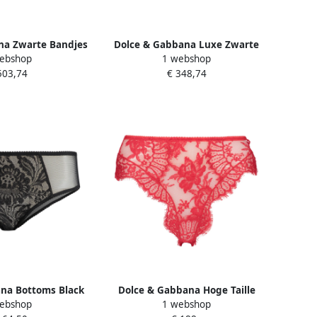
na Zwarte Bandjes
Dolce & Gabbana Luxe Zwarte
ebshop
1 webshop
ette Beha Pink
Ondergoed Aw24 Black Dames
503,74
€ 348,74
ames
na Bottoms Black
Dolce & Gabbana Hoge Taille
ebshop
1 webshop
ames
Kant Slipjes met Tule Red Dames