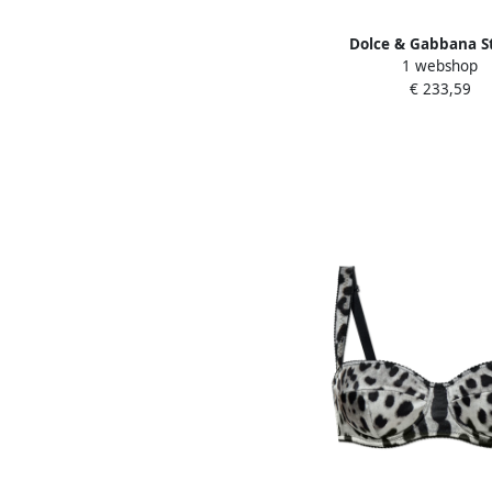
Dolce & Gabbana St
1 webshop
O1G24Tonq79W0800 
€ 233,59
White Dames