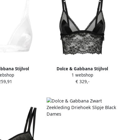
bbana Stijlvol
Dolce & Gabbana Stijlvol
ebshop
1 webshop
5W0800 Armband
O7C46Tono23N0000 Mode
259,91
€ 329,-
e Dames
Accessoire Black Dames