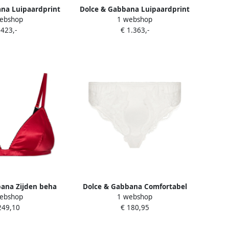
na Luipaardprint
Dolce & Gabbana Luipaardprint
ebshop
1 webshop
nd Ondergoed
Balconette Stijl Ondergoed
 423,-
€ 1.363,-
olor Dames
Brown Dames
ana Zijden beha
Dolce & Gabbana Comfortabel
ebshop
1 webshop
 Dames
Katoenen Ondergoed White
249,10
€ 180,95
Dames