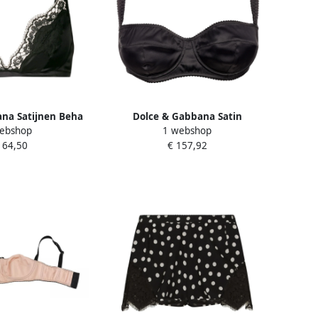
na Satijnen Beha
Dolce & Gabbana Satin
ebshop
1 webshop
k Dames
Balconette Bra Black Dames
164,50
€ 157,92