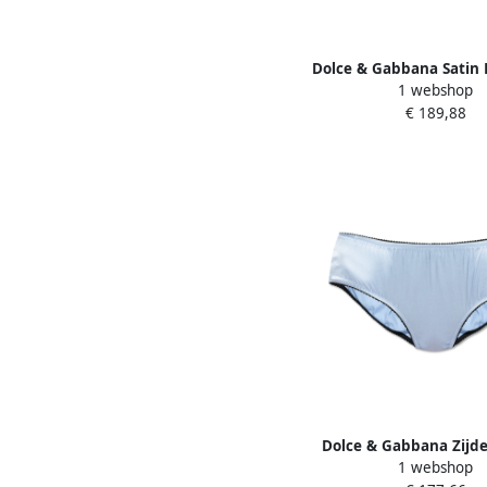
Dolce & Gabbana Satin 
1 webshop
Kant Details White
€ 189,88
Dolce & Gabbana Zijde
1 webshop
Blue Dames