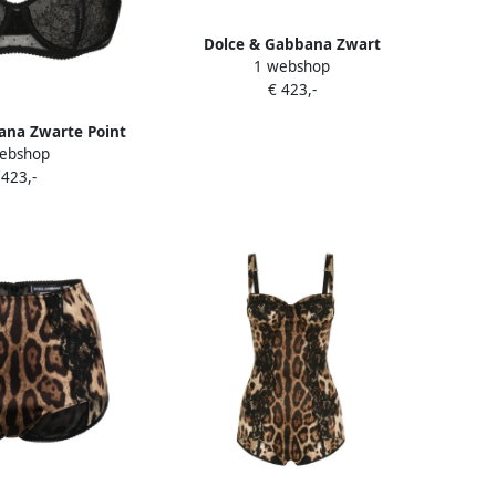
Dolce & Gabbana Zwart
1 webshop
Zeekleding Driehoek Slipje Black
€ 423,-
Dames
ana Zwarte Point
ebshop
lbeha Black Dames
 423,-