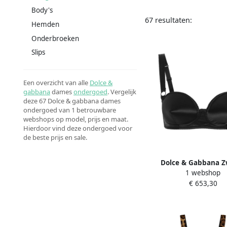
Body's
67 resultaten:
Hemden
Onderbroeken
Slips
Een overzicht van alle
Dolce &
gabbana
dames
ondergoed
. Vergelijk
deze 67 Dolce & gabbana dames
ondergoed van 1 betrouwbare
webshops op model, prijs en maat.
Hierdoor vind deze ondergoed voor
de beste prijs en sale.
Dolce & Gabbana Z
1 webshop
Achterhaak Ondergoe
€ 653,30
Dames