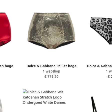
den hoge
Dolce & Gabbana Paillet hoge
Dolce & Gabban
1 webshop
1 w
ames
taille slip Yellow Dames
dierenpri
€ 779,26
€ 