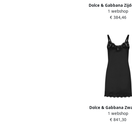
Dolce & Gabbana Zij
1 webshop
met dierenprint Gra
€ 384,46
Dolce & Gabbana Zwa
1 webshop
Zijden Mouwloos On
€ 841,30
Black Dames