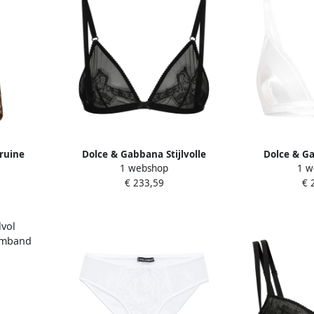
ruine
Dolce & Gabbana Stijlvolle
Dolce & Ga
1 webshop
1 w
uwloze
O1A58Ton02Wn0000 Beha Black
O1F45Tonp1
€ 233,59
€ 
n Dames
Dames
Whit