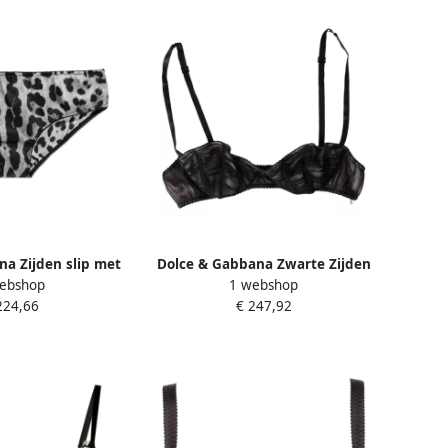
a Zijden slip met
Dolce & Gabbana Zwarte Zijden
ebshop
1 webshop
nt Gray Dames
Balconette Beha met Haak Black
224,66
€ 247,92
Dames