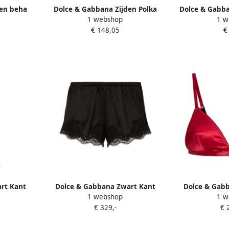
den beha
Dolce & Gabbana Zijden Polka
Dolce & Gabba
1 webshop
1 w
y Dames
Dot Ondergoed met Schulp Rand
Zijde Ble
€ 148,05
€
Black Dames
Multic
rt Kant
Dolce & Gabbana Zwart Kant
Dolce & Gabb
1 webshop
1 w
dergoed
Satijnen Ondergoed Black Dames
Red
€ 329,-
€ 