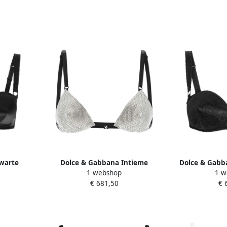
warte
Dolce & Gabbana Intieme
Dolce & Gabb
1 webshop
1 w
d Black
Ondergoed Collectie Gray Dames
Damesonderg
€ 681,50
€ 