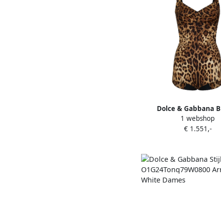
Dolce & Gabbana B
1 webshop
Luipaard Zijden Mo
€ 1.551,-
Bodysuit Jurk Brow