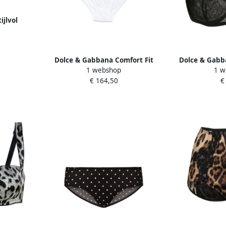
ijlvol
Armband
Dolce & Gabbana Comfort Fit
Dolce & Gabb
1 webshop
1 w
Ondergoed Collectie White
d'Esprit Beuge
€ 164,50
€
Dames