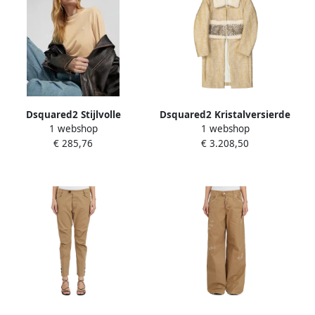
Dsquared2 Stijlvolle
Dsquared2 Kristalversierde
1 webshop
1 webshop
Herenkleding Collectie
jas met nertsbont Beige
€ 285,76
€ 3.208,50
Beige Dames
Dames