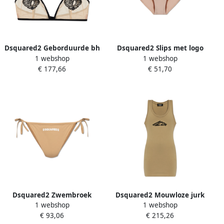
Dsquared2 Geborduurde bh
Dsquared2 Slips met logo
1 webshop
1 webshop
Beige Dames
Beige Dames
€ 177,66
€ 51,70
Dsquared2 Zwembroek
Dsquared2 Mouwloze jurk
1 webshop
1 webshop
onderstuk Beige Dames
Beige Dames
€ 93,06
€ 215,26