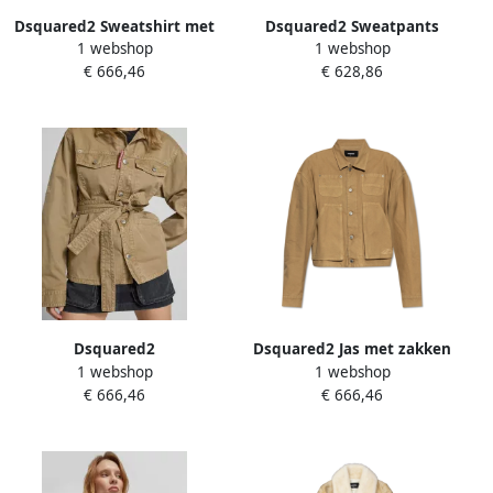
Dsquared2 Sweatshirt met
Dsquared2 Sweatpants
1 webshop
1 webshop
strikken Beige Dames
Beige Dames
€ 666,46
€ 628,86
Dsquared2
Dsquared2 Jas met zakken
1 webshop
1 webshop
Overhemdblouse met
Beige Dames
€ 666,46
€ 666,46
knoopsluiting