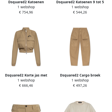
Dsquared2 Katoenen
Dsquared2 Katoenen 9 tot 5
1 webshop
1 webshop
Ranger Broek Beige Dames
Broek Beige Dames
€ 754,96
€ 544,26
Dsquared2 Korte jas met
Dsquared2 Cargo broek
1 webshop
1 webshop
opstaande kraag Beige
Beige Dames
€ 666,46
€ 497,26
Dames