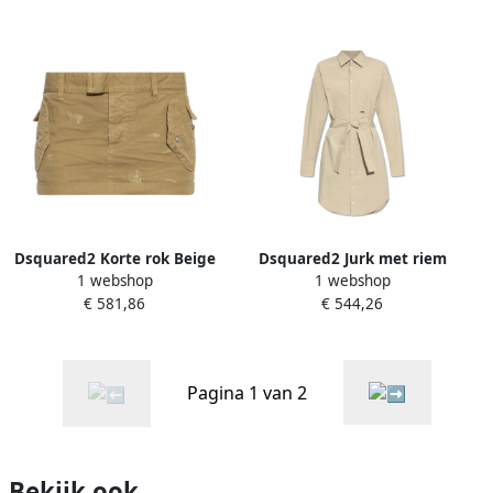
Dsquared2 Korte rok Beige
Dsquared2 Jurk met riem
1 webshop
1 webshop
Dames
Beige Dames
€ 581,86
€ 544,26
Pagina 1 van 2
Bekijk ook