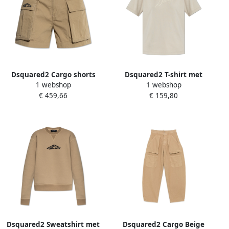
Dsquared2 Cargo shorts
Dsquared2 T-shirt met
1 webshop
1 webshop
Beige Dames
bedrukt logo Beige Dames
€ 459,66
€ 159,80
Dsquared2 Sweatshirt met
Dsquared2 Cargo Beige