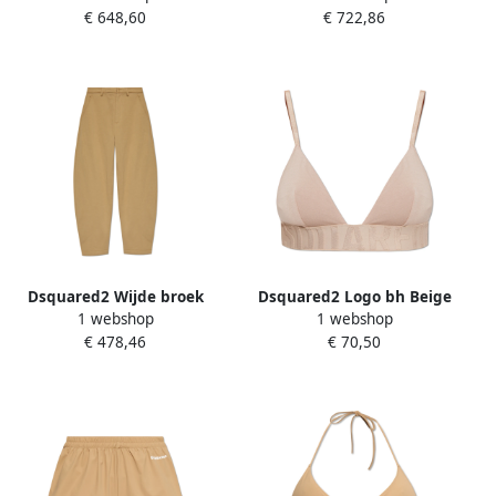
€ 648,60
€ 722,86
Broek Beige Dames
Dsquared2 Wijde broek
Dsquared2 Logo bh Beige
1 webshop
1 webshop
Beige Dames
Dames
€ 478,46
€ 70,50