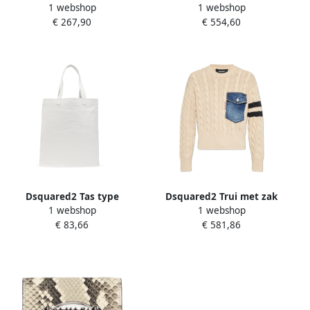
1 webshop
1 webshop
bedrukt logo Beige Dames
Broek met Knoopsluiting
€ 267,90
€ 554,60
Beige Dames
Dsquared2 Tas type
Dsquared2 Trui met zak
1 webshop
1 webshop
shopper Beige Dames
Beige Dames
€ 83,66
€ 581,86