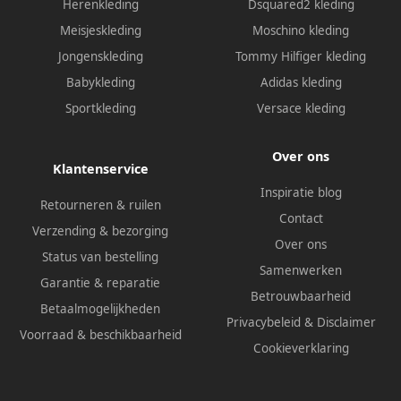
Herenkleding
Dsquared2 kleding
Meisjeskleding
Moschino kleding
Jongenskleding
Tommy Hilfiger kleding
Babykleding
Adidas kleding
Sportkleding
Versace kleding
Over ons
Klantenservice
Inspiratie blog
Retourneren & ruilen
Contact
Verzending & bezorging
Over ons
Status van bestelling
Samenwerken
Garantie & reparatie
Betrouwbaarheid
Betaalmogelijkheden
Privacybeleid
&
Disclaimer
Voorraad & beschikbaarheid
Cookieverklaring