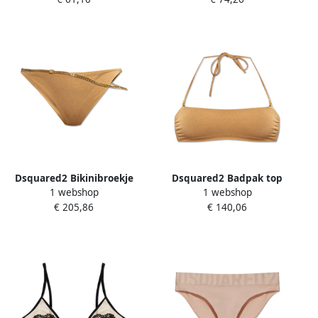
Dsquared2 Bikinibroekje
Dsquared2 Badpak top
1 webshop
1 webshop
Beige Dames
Beige Dames
€ 205,86
€ 140,06