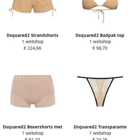
Dsquared2 Strandshorts
Dsquared2 Badpak top
1 webshop
1 webshop
Beige Dames
Beige Dames
€ 224,66
€ 98,70
Dsquared2 Boxershorts met
Dsquared2 Transparante
1 webshop
1 webshop
logo Beige Dames
strings Beige Dames
€ 61,10
€ 74,26