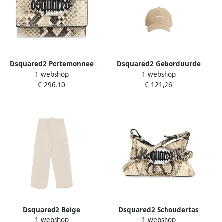
Dsquared2 Portemonnee
Dsquared2 Geborduurde
1 webshop
1 webshop
met logo Beige Dames
Logo Baseballpet Beige
€ 296,10
€ 121,26
Dsquared2 Beige
Dsquared2 Schoudertas
1 webshop
1 webshop
Geborduurd Logo Casual
Gothic Beige Dames