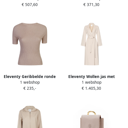
€ 507,60
€ 371,30
Dames
Dames
Eleventy Geribbelde ronde
Eleventy Wollen jas met
1 webshop
1 webshop
hals half mouw shirt Beige
Engelse revers Beige Dames
€ 235,-
€ 1.405,30
Dames