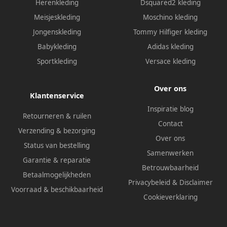
Herenkleding
Dsquared2 kleding
Meisjeskleding
Moschino kleding
Jongenskleding
Tommy Hilfiger kleding
Babykleding
Adidas kleding
Sportkleding
Versace kleding
Over ons
Klantenservice
Inspiratie blog
Retourneren & ruilen
Contact
Verzending & bezorging
Over ons
Status van bestelling
Samenwerken
Garantie & reparatie
Betrouwbaarheid
Betaalmogelijkheden
Privacybeleid
&
Disclaimer
Voorraad & beschikbaarheid
Cookieverklaring