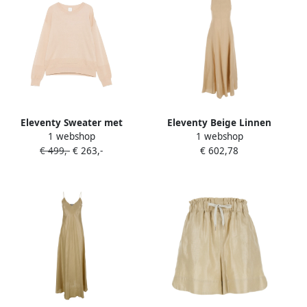
Eleventy Sweater met
Eleventy Beige Linnen
1 webshop
1 webshop
ronde hals Beige
Mouwloze Jurk Vrouw Beige
€ 499,-
€ 263,-
€ 602,78
Dames