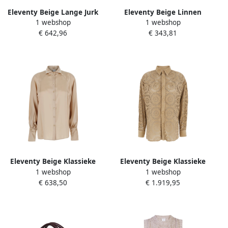
Eleventy Beige Lange Jurk
Eleventy Beige Linnen
1 webshop
1 webshop
Dunne Bandjes Beige
Shorts met Trekkoord in de
€ 642,96
€ 343,81
Dames
Taille Beige Dames
Eleventy Beige Klassieke
Eleventy Beige Klassieke
1 webshop
1 webshop
Kraag Shirt in Viscose Mix
Kraag Geperforeerde Shirt
€ 638,50
€ 1.919,95
Beige Dames
Beige Dames