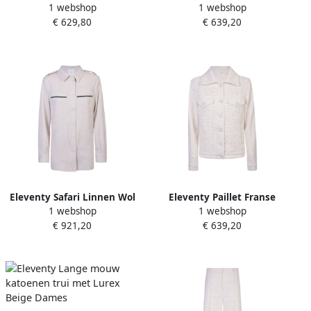
1 webshop
1 webshop
Metallic Vest Beige Dames
kraagloos jasje Beige
€ 629,80
€ 639,20
Dames
Eleventy Safari Linnen Wol
Eleventy Paillet Franse
1 webshop
1 webshop
Zijde Jas Beige Dames
Kraag Jas Beige Dames
€ 921,20
€ 639,20