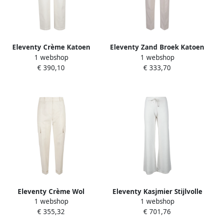
Eleventy Crème Katoen
Eleventy Zand Broek Katoen
1 webshop
1 webshop
Elastaan Broek Made in
Lyocell Elastaan
€ 390,10
€ 333,70
Italy Beige Dames
Samenstelling Beige Dames
Eleventy Crème Wol
Eleventy Kasjmier Stijlvolle
1 webshop
1 webshop
Kasjmier Broek Made in
Broek Beige Dames
€ 355,32
€ 701,76
Italy Beige Dames