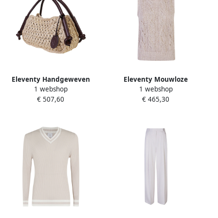
Eleventy Handgeweven
Eleventy Mouwloze
1 webshop
1 webshop
Leren Handvat Viscose Tas
Katoenen Linnen Metallic
€ 507,60
€ 465,30
Beige Dames
Gebreide Top Beige Dames