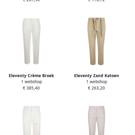
Italy Beige Dames
Beige Dames
Eleventy Crème Broek
Eleventy Zand Katoen
1 webshop
1 webshop
Italiaanse Samenstelling
Elastaan Broek Made in
€ 385,40
€ 263,20
Stijlvol Beige Dames
Italy Beige Dames