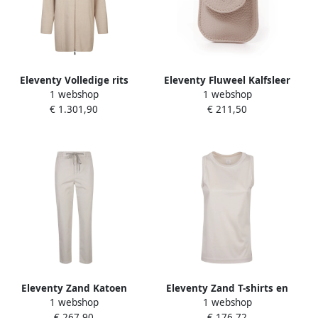
Eleventy Volledige rits
Eleventy Fluweel Kalfsleer
1 webshop
1 webshop
capuchon wollen jas Beige
Hoofdtelefoonhouder Beige
€ 1.301,90
€ 211,50
Dames
Dames
Eleventy Zand Katoen
Eleventy Zand T-shirts en
1 webshop
1 webshop
Elastaan Broek Made in
Polos Gemaakt in Italië
€ 267,90
€ 176,72