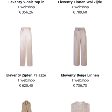
Eleventy V-hals top in
Eleventy Linnen Wol Zijde
1 webshop
1 webshop
verschillende kleuren Beige
Broek Dubbele Plooien
€ 356,26
€ 789,60
Dames
Beige Dames
Eleventy Zijden Palazzo
Eleventy Beige Linnen
1 webshop
1 webshop
Broek Elastische Taille Beige
Broek met Plooien en Taille
€ 620,40
€ 736,73
Dames
Riem Beige Dames