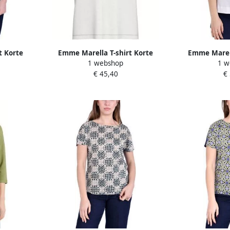
t Korte
Emme Marella T-shirt Korte
Emme Marell
1 webshop
1 w
GGI
Mouw EMMVENERE
Mouw E
€ 45,40
€