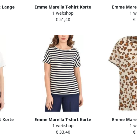
t Lange
Emme Marella T-shirt Korte
Emme Marell
1 webshop
1 w
NG
Mouw EMMGUGLIA
Mouw 
€ 51,40
€
t Korte
Emme Marella T-shirt Korte
Emme Marell
1 webshop
1 w
TRO
Mouw EMMFERVIDA
Mouw
€ 33,40
€