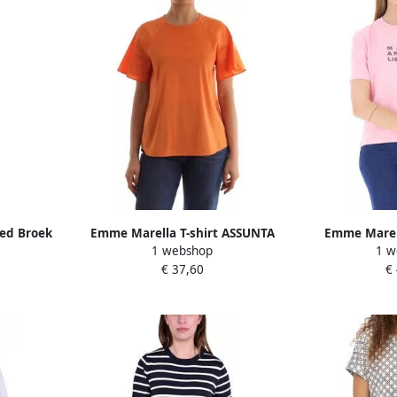
ped Broek
Emme Marella T-shirt ASSUNTA
Emme Marell
1 webshop
1 w
lue Dames
Mouw 
€ 37,60
€