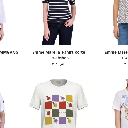
t EMMGANG
Emme Marella T-shirt Korte
Emme Marell
1 webshop
1 w
Mouw EMMBOCCALE
Mouw 
€ 57,40
€