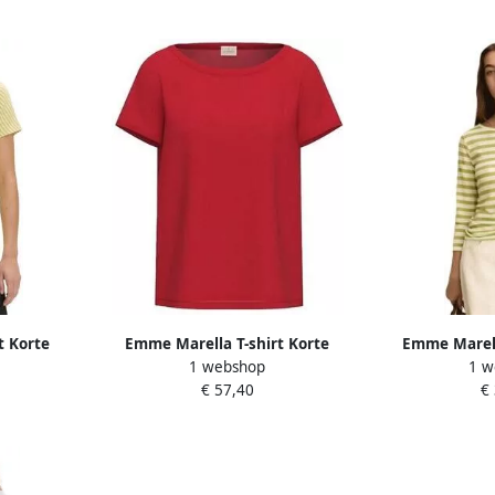
t Korte
Emme Marella T-shirt Korte
Emme Marell
1 webshop
1 w
IDA
Mouw EMMCARTONE
Mouw E
€ 57,40
€