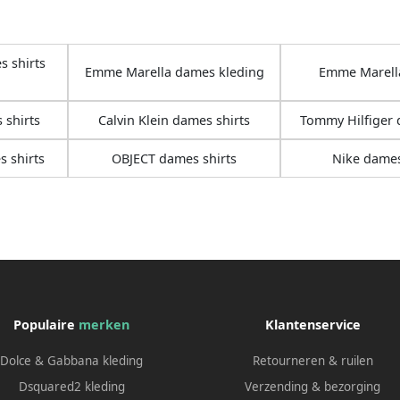
 shirts
Emme Marella dames kleding
Emme Marell
shirts
Calvin Klein dames shirts
Tommy Hilfiger 
 shirts
OBJECT dames shirts
Nike dames
Populaire
merken
Klantenservice
Dolce & Gabbana kleding
Retourneren & ruilen
Dsquared2 kleding
Verzending & bezorging