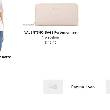
VALENTINO BAGS Portemonnee
1 webshop
met labelapplicatie model 'ZERO
€ 45,40
RE'
t Korte
O
Pagina 1 van 1