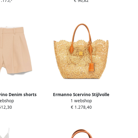
1.175,-
€ 96,82
ino Denim shorts
Ermanno Scervino Stijlvolle
ebshop
1 webshop
de details Beige
Winkel Tas Beige Dames
512,30
€ 1.278,40
ames