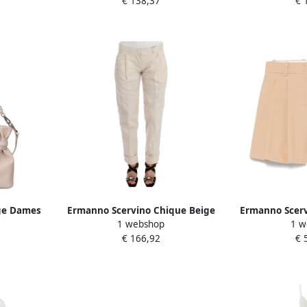
€ 138,37
€ 
ge Dames
Ermanno Scervino Chique Beige
Ermanno Scerv
1 webshop
1 w
Chino Broek Elegance
met geborduur
€ 166,92
€ 
Herdefiniren Beige Dames
D