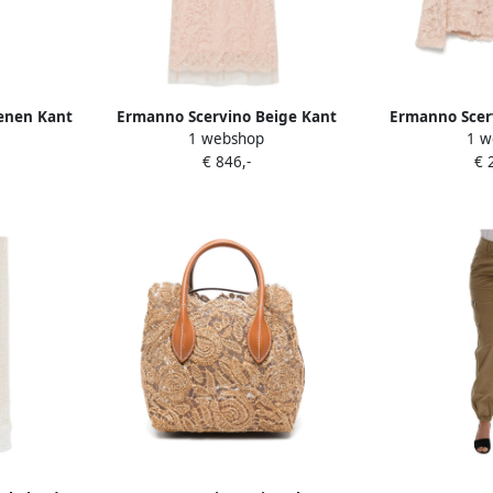
enen Kant
Ermanno Scervino Beige Kant
Ermanno Scerv
1 webshop
1 w
ek Beige
Midi Jurk Korte Mouwen Beige
met Kant en S
€ 846,-
€ 
Dames
Beig