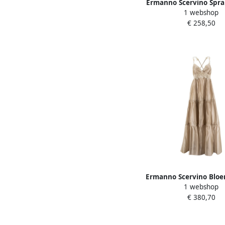
Ermanno Scervino Spr
1 webshop
Gebreide Sjaal met Fra
€ 258,50
Dames
Ermanno Scervino Blo
1 webshop
Lange Jurk met Volan
€ 380,70
Dames