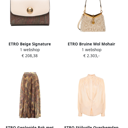
ETRO Beige Signature
ETRO Bruine Wol Mohair
1 webshop
1 webshop
Paisley Portemonnee Beige
Mini Tas Beige Dames
€ 208,38
€ 2.303,-
Dames
ETRO Geplooide Rok met
ETRO Stijlvolle Overhemden