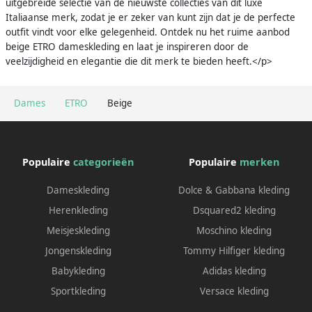
uitgebreide selectie van de nieuwste collecties van dit luxe
Italiaanse merk, zodat je er zeker van kunt zijn dat je de perfecte
outfit vindt voor elke gelegenheid. Ontdek nu het ruime aanbod
beige ETRO dameskleding en laat je inspireren door de
veelzijdigheid en elegantie die dit merk te bieden heeft.</p>
Dames
ETRO
Beige
Populaire
categorieën
Populaire
merken
Dameskleding
Dolce & Gabbana kleding
Herenkleding
Dsquared2 kleding
Meisjeskleding
Moschino kleding
Jongenskleding
Tommy Hilfiger kleding
Babykleding
Adidas kleding
Sportkleding
Versace kleding