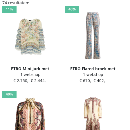
74 resultaten:
11%
40%
ETRO Mini-jurk met
ETRO Flared broek met
1 webshop
1 webshop
bloemenprint en ruches
paisley jacquard Beige
€ 2.750,-
€ 2.444,-
€ 670,-
€ 402,-
Beige
40%