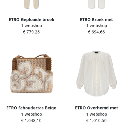
ETRO Geplooide broek
ETRO Broek met
1 webshop
1 webshop
Beige Dames
jacquardpatroon Beige
€ 779,26
€ 694,66
Dames
ETRO Schoudertas Beige
ETRO Overhemd met
1 webshop
1 webshop
Dames
opstaande kraag Beige
€ 1.048,10
€ 1.010,50
Dames