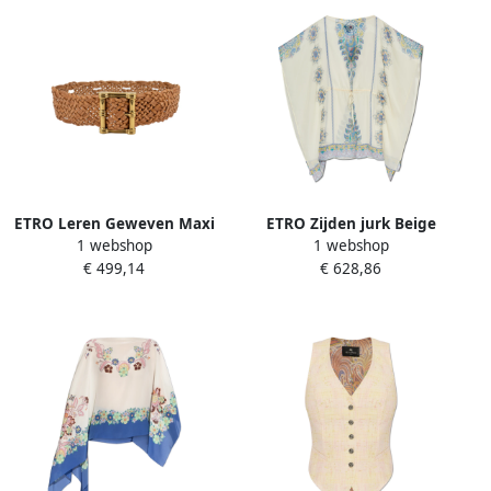
ETRO Leren Geweven Maxi
ETRO Zijden jurk Beige
1 webshop
1 webshop
Riem met Goudkleurige
Dames
€ 499,14
€ 628,86
Gesp Beige Dames