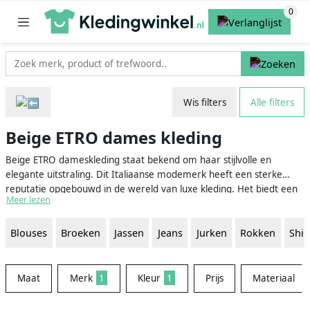
Wis filters
Alle filters
Beige ETRO dames kleding
Beige ETRO dameskleding staat bekend om haar stijlvolle en
elegante uitstraling. Dit Italiaanse modemerk heeft een sterke
reputatie opgebouwd in de wereld van luxe kleding. Het biedt een
Meer lezen
breed scala aan kledingstukken die perfect zijn voor vrouwen die op
zoek zijn naar iets unieks en verfijnds. Beige is een veelzijdige en
Blouses
Broeken
Jassen
Jeans
Jurken
Rokken
Shir
tijdloze kleur die eenvoudig met andere kleuren kan worden
gecombineerd, waardoor het een ideale keuze is voor zowel
dagelijkse als formele gelegenheden.
Maat
Merk
1
Kleur
1
Prijs
Materiaal