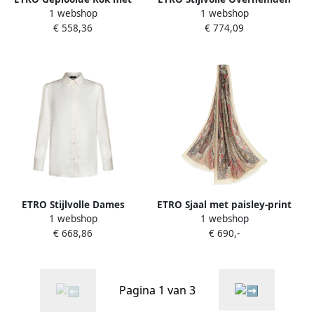
1 webshop
1 webshop
Paisley Print Beige Dames
Beige Dames
€ 558,36
€ 774,09
ETRO Stijlvolle Dames
ETRO Sjaal met paisley-print
1 webshop
1 webshop
Overhemden Collectie
Beige
€ 668,86
€ 690,-
Beige Dames
Pagina 1 van 3