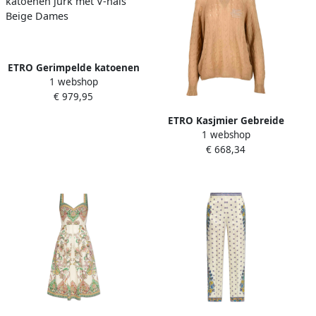
ETRO Gerimpelde katoenen
1 webshop
jurk met V-hals Beige
€ 979,95
Dames
ETRO Kasjmier Gebreide
1 webshop
Trui Beige Dames
€ 668,34