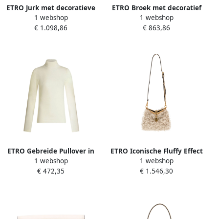
ETRO Jurk met decoratieve
ETRO Broek met decoratief
1 webshop
1 webshop
print en bandjes Beige
patroon Beige Dames
€ 1.098,86
€ 863,86
Dames
ETRO Gebreide Pullover in
ETRO Iconische Fluffy Effect
1 webshop
1 webshop
Roomwit Beige Dames
Tas Beige Dames
€ 472,35
€ 1.546,30