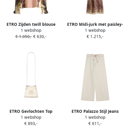
ETRO Zijden twill blouse
ETRO Midi-jurk met paisley-
1 webshop
1 webshop
met zijden sjaal en
print en knoopdetail Beige
€ 1.050,-
€ 630,-
€ 1.215,-
geometrisch bloemen-
patroon Beige
ETRO Gevlochten Top
ETRO Palazzo Stijl Jeans
1 webshop
1 webshop
Handvat Beige Leren Tas
Beige Dames
€ 893,-
€ 611,-
Beige Dames