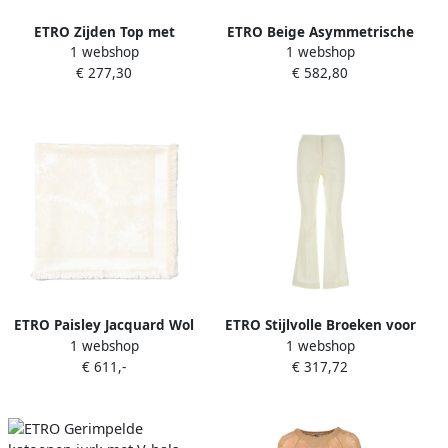
ETRO Zijden Top met
ETRO Beige Asymmetrische
1 webshop
1 webshop
Geborduurd Logo Beige
Boothals Cape Beige Dames
€ 277,30
€ 582,80
Dames
ETRO Paisley Jacquard Wol
ETRO Stijlvolle Broeken voor
1 webshop
1 webshop
Zijde Sjaal Beige Dames
Mannen Beige Dames
€ 611,-
€ 317,72