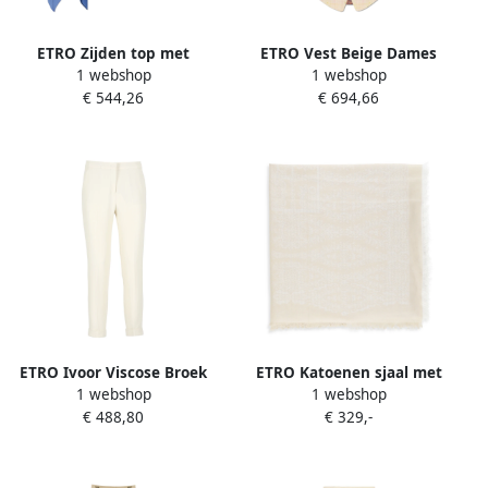
ETRO Zijden top met
ETRO Vest Beige Dames
1 webshop
1 webshop
bloemmotief Beige Dames
€ 544,26
€ 694,66
ETRO Ivoor Viscose Broek
ETRO Katoenen sjaal met
1 webshop
1 webshop
met Rits Beige Dames
bloemenpatroon en franjes
€ 488,80
€ 329,-
Beige Dames