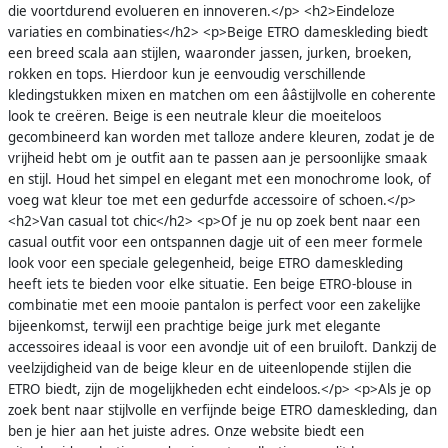
die voortdurend evolueren en innoveren.</p> <h2>Eindeloze
variaties en combinaties</h2> <p>Beige ETRO dameskleding biedt
een breed scala aan stijlen, waaronder jassen, jurken, broeken,
rokken en tops. Hierdoor kun je eenvoudig verschillende
kledingstukken mixen en matchen om een ââstijlvolle en coherente
look te creëren. Beige is een neutrale kleur die moeiteloos
gecombineerd kan worden met talloze andere kleuren, zodat je de
vrijheid hebt om je outfit aan te passen aan je persoonlijke smaak
en stijl. Houd het simpel en elegant met een monochrome look, of
voeg wat kleur toe met een gedurfde accessoire of schoen.</p>
<h2>Van casual tot chic</h2> <p>Of je nu op zoek bent naar een
casual outfit voor een ontspannen dagje uit of een meer formele
look voor een speciale gelegenheid, beige ETRO dameskleding
heeft iets te bieden voor elke situatie. Een beige ETRO-blouse in
combinatie met een mooie pantalon is perfect voor een zakelijke
bijeenkomst, terwijl een prachtige beige jurk met elegante
accessoires ideaal is voor een avondje uit of een bruiloft. Dankzij de
veelzijdigheid van de beige kleur en de uiteenlopende stijlen die
ETRO biedt, zijn de mogelijkheden echt eindeloos.</p> <p>Als je op
zoek bent naar stijlvolle en verfijnde beige ETRO dameskleding, dan
ben je hier aan het juiste adres. Onze website biedt een