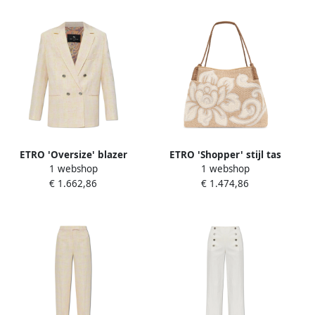
ETRO 'Oversize' blazer
ETRO 'Shopper' stijl tas
1 webshop
1 webshop
Beige Dames
Beige Dames
€ 1.662,86
€ 1.474,86