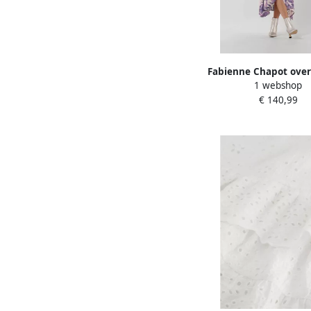
Fabienne Chapot over
1 webshop
Archana Butterfly Dr
€ 140,99
bladprint paars 