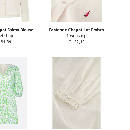
pot Salma Blouse
Fabienne Chapot Lot Embro
ebshop
1 webshop
e Dames
Lange Mouw Blouse Beige Dames
131,59
€ 122,19