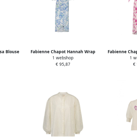
sa Blouse
Fabienne Chapot Hannah Wrap
Fabienne Cha
1 webshop
1 w
Midi Jurk Multicolor Dames
Whit
€ 95,87
€