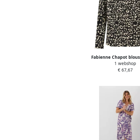
Fabienne Chapot blous
1 webshop
met all over print zw
€ 67,67