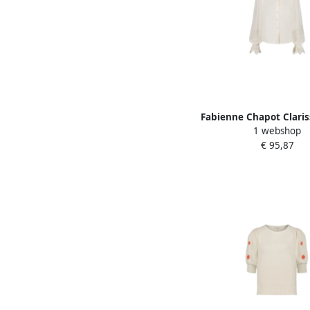
Fabienne Chapot Claris
1 webshop
White Dames
€ 95,87