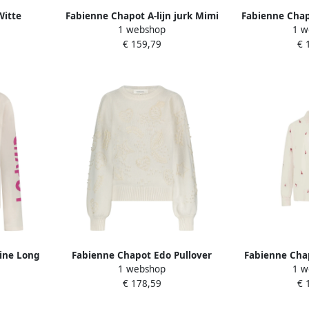
Witte
Fabienne Chapot A-lijn jurk Mimi
Fabienne Chapo
1 webshop
1 w
Rok White
met all over print en volant wit
Driekwartmou
€ 159,79
€ 
Print Mul
ine Long
Fabienne Chapot Edo Pullover
Fabienne Cha
1 webshop
1 w
e Dames
White Dames
Viscose Blouse
€ 178,59
€ 
D