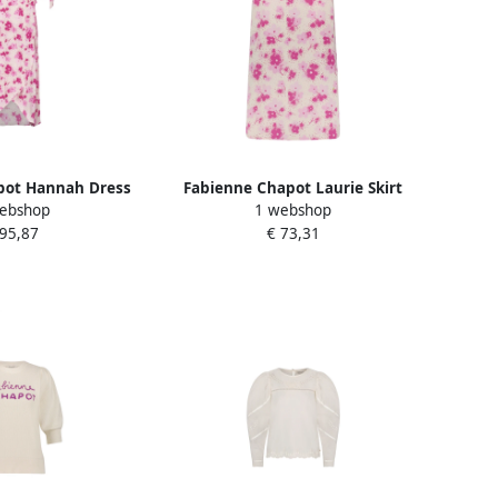
pot Hannah Dress
Fabienne Chapot Laurie Skirt
ebshop
1 webshop
e Dames
White Dames
 95,87
€ 73,31