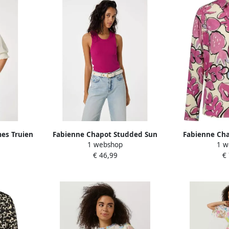
es Truien
Fabienne Chapot Studded Sun
Fabienne Cha
1 webshop
1 w
 Sleeve
Riem in Wit White Dames
Print Lang
€ 46,99
€
Multic