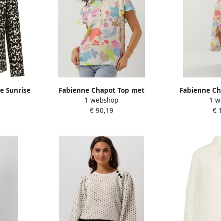
e Sunrise
Fabienne Chapot Top met
Fabienne Ch
1 webshop
1 w
art wit
vlindermouwen en ruchekraag
Chintz Ruffl
€ 90,19
€ 
Multicolor Dames
D