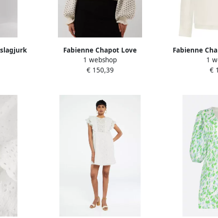
slagjurk
Fabienne Chapot Love
Fabienne Cha
1 webshop
1 w
ess met
Ballonmouw Pullover White
Whit
€ 150,39
€ 
wit
Dames