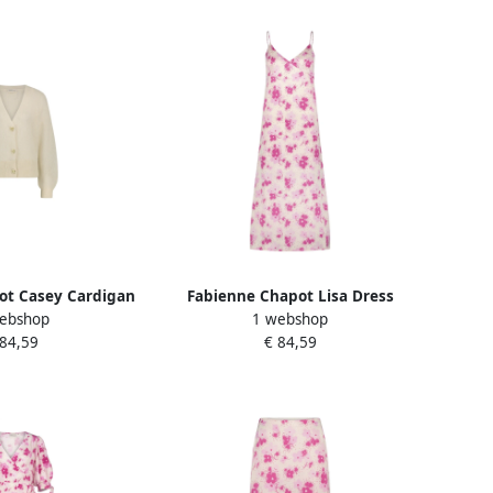
ot Casey Cardigan
Fabienne Chapot Lisa Dress
ebshop
1 webshop
e Dames
White Dames
 84,59
€ 84,59