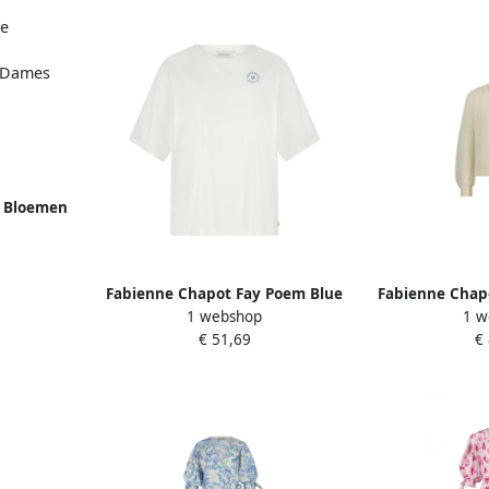
e Bloemen
mouw Top
Fabienne Chapot Fay Poem Blue
Fabienne Chap
1 webshop
1 w
T-shirt White Dames
Whit
€ 51,69
€