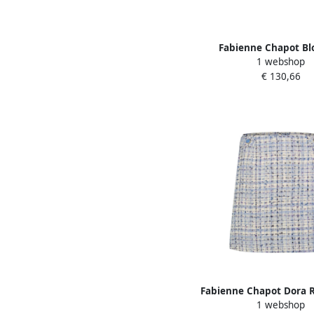
Fabienne Chapot B
1 webshop
Geborduurde 3 4 Mo
€ 130,66
White Dames
Fabienne Chapot Dora Ro
1 webshop
en Trendy White 