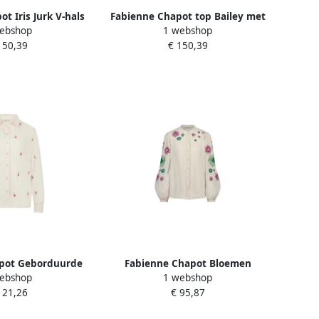
t Iris Jurk V-hals
Fabienne Chapot top Bailey met
ebshop
1 webshop
wen Sugar Storm
ruches met broderie wit
150,39
€ 150,39
ticolor Dames
pot Geborduurde
Fabienne Chapot Bloemen
ebshop
1 webshop
 met Pepers White
Geborduurde Blouse White
121,26
€ 95,87
ames
Dames