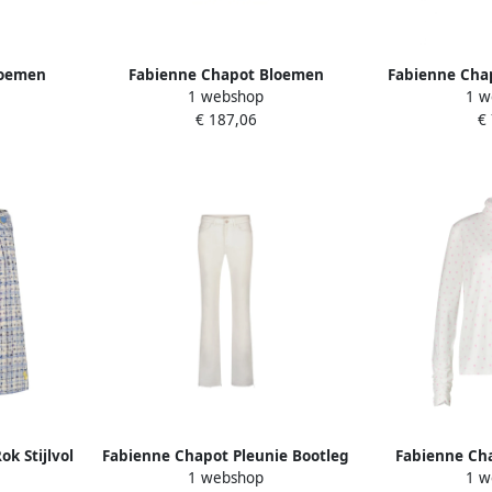
loemen
Fabienne Chapot Bloemen
Fabienne Chap
1 webshop
1 w
uw Trui
Geborduurde Katoenen Blouse
Trui W
€ 187,06
€
White Dames
k Stijlvol
Fabienne Chapot Pleunie Bootleg
Fabienne Cha
1 webshop
1 w
Dames
White Dames
Whit