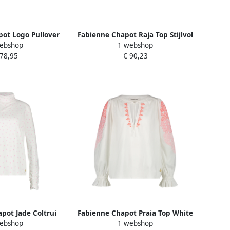
ot Logo Pullover
Fabienne Chapot Raja Top Stijlvol
ebshop
1 webshop
hite Dames
en Trendy White Dames
 78,95
€ 90,23
pot Jade Coltrui
Fabienne Chapot Praia Top White
ebshop
1 webshop
e Dames
Dames