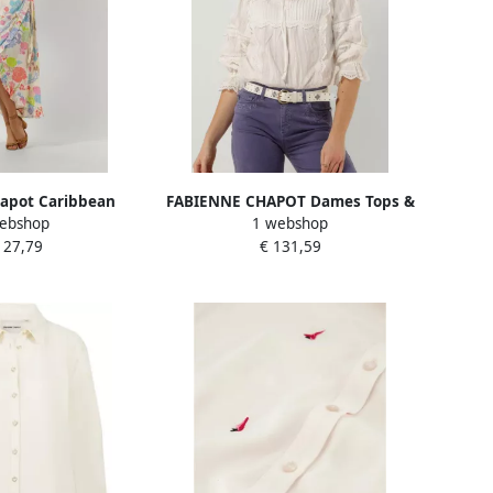
apot Caribbean
FABIENNE CHAPOT Dames Tops &
ebshop
1 webshop
e Jurk Multicolor
T-shirts Lucia Ss Top 278
127,79
€ 131,59
ames
Gebroken Wit