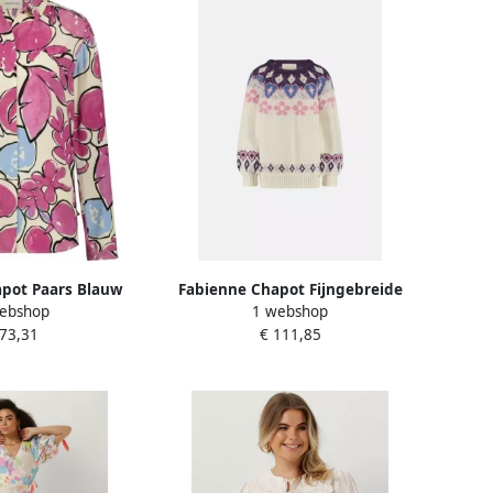
pot Paars Blauw
Fabienne Chapot Fijngebreide
ebshop
1 webshop
e Mouw Blouse
Pullover met Design Details
 73,31
€ 111,85
olor Dames
Meerkleurig Dames