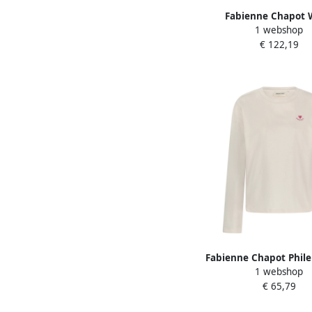
Fabienne Chapot 
1 webshop
Gerimpelde Florence 
€ 122,19
Dames
Fabienne Chapot Phile
1 webshop
Sleeve T-Shirt Whit
€ 65,79