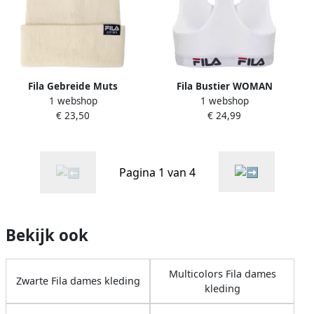
Fila Gebreide Muts
Fila Bustier WOMAN
1 webshop
1 webshop
Authentiek Geborduurd
BUSTIER zonder vulling en
€ 23,50
€ 24,99
White Unisex
zonder beugel
racerbackrug (Set van 2)
Pagina 1 van 4
Bekijk ook
Multicolors Fila dames
Zwarte Fila dames kleding
kleding