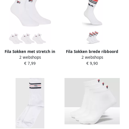
Fila Sokken met stretch in
Fila Sokken brede ribboord
2 webshops
2 webshops
een set van 3 paar model
logo opschrift katoenmix (3
€ 7,99
€ 9,90
'Calza'
paar)