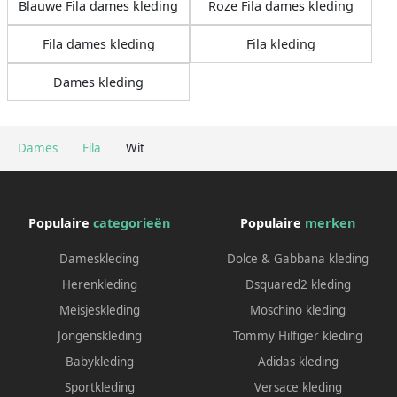
Blauwe Fila dames kleding
Roze Fila dames kleding
Fila dames kleding
Fila kleding
Dames kleding
Dames
Fila
Wit
Populaire
categorieën
Populaire
merken
Dameskleding
Dolce & Gabbana kleding
Herenkleding
Dsquared2 kleding
Meisjeskleding
Moschino kleding
Jongenskleding
Tommy Hilfiger kleding
Babykleding
Adidas kleding
Sportkleding
Versace kleding