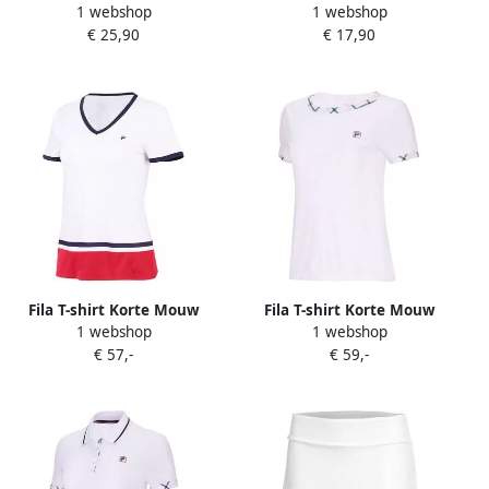
1 webshop
1 webshop
elastische logoband (3
LIFESTYLE NORMAL PLAIN
€ 25,90
€ 17,90
stuks)
SOCKS
Fila T-shirt Korte Mouw
Fila T-shirt Korte Mouw
1 webshop
1 webshop
Elisabeth
Yamila
€ 57,-
€ 59,-