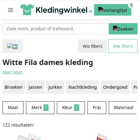
Wis filters
Alle filters
Witte Fila dames kleding
Meer lezen
Broeken
Jassen
Jurken
Nachtkleding
Ondergoed
Pol
Maat
Merk
1
Kleur
1
Prijs
Materiaal
122 resultaten: