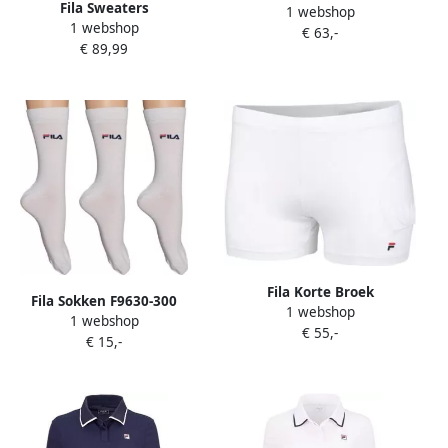
Fila Sweaters
1 webshop
faw1056
1 webshop
fam1125bi100012xl
€ 63,-
€ 89,99
Fila Korte Broek
Fila Sokken F9630-300
1 webshop
FBL172003001
1 webshop
€ 55,-
€ 15,-