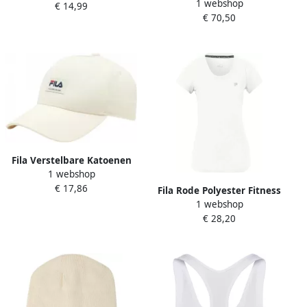
1 webshop
Vrouwen White Dames
€ 14,99
SOCKS (6 paar)
€ 70,50
Fila Verstelbare Katoenen
1 webshop
Pet Stijlvol Ontwerp White
€ 17,86
Dames
Fila Rode Polyester Fitness
1 webshop
T-shirt White Dames
€ 28,20