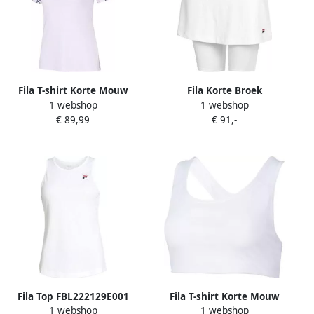
Fila T-shirt Korte Mouw
Fila Korte Broek
1 webshop
1 webshop
FBL251218001
FBL202122001
€ 89,99
€ 91,-
Fila Top FBL222129E001
Fila T-shirt Korte Mouw
1 webshop
1 webshop
Leah