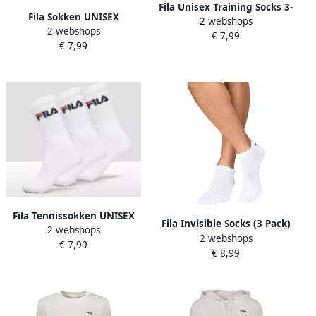
Fila Unisex Training Socks 3-
Fila Sokken UNISEX
2 webshops
pack F9300 Middellang
2 webshops
LIFESTYLE PLAIN SOCKS (3
€ 7,99
white maat: 39-42
€ 7,99
paar 3 paar)
beschikbare maaten:35-38
39-42 43-46
Fila Tennissokken UNISEX
Fila Invisible Socks (3 Pack)
2 webshops
CREW TENNIS FULL TERRY
2 webshops
Kort white maat: 39-42
€ 7,99
SOCKS (3 paar)
€ 8,99
beschikbare maaten:35-38
39-42 43-46