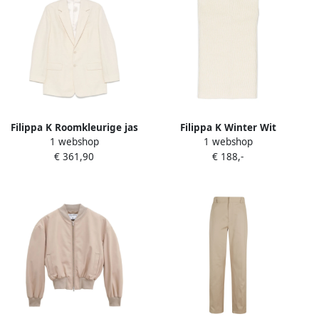
Filippa K Roomkleurige jas
Filippa K Winter Wit
1 webshop
1 webshop
met knoopsluiting Zakken
Gebreide Snood Beige
€ 361,90
€ 188,-
Beige Dames
Dames