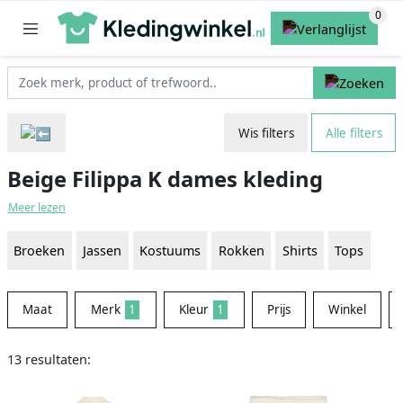
Wis filters
Alle filters
Beige Filippa K dames kleding
Meer lezen
Broeken
Jassen
Kostuums
Rokken
Shirts
Tops
Maat
Merk
1
Kleur
1
Prijs
Winkel
13 resultaten: