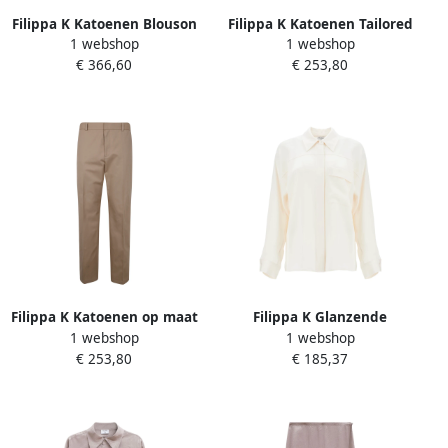
Filippa K Katoenen Blouson
Filippa K Katoenen Tailored
1 webshop
1 webshop
Jack Beige Dames
Broek Beige Dames
€ 366,60
€ 253,80
Filippa K Katoenen op maat
Filippa K Glanzende
1 webshop
1 webshop
gemaakte broek Beige
zakblouse Beige Dames
€ 253,80
€ 185,37
Dames