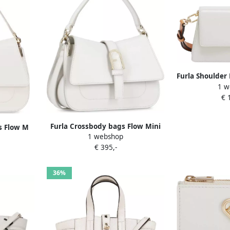
Furla Shoulder
1 w
€ 
Furla Crossbody bags Flow Mini
s Flow M
1 webshop
Top Handle in grijs
ijs
€ 395,-
36%