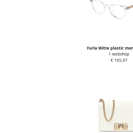
Furla Witte plastic mon
1 webshop
White Dames
€ 165,97