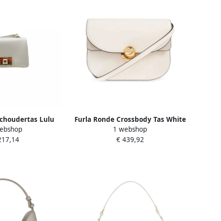
Schoudertas Lulu
Furla Ronde Crossbody Tas White
ebshop
1 webshop
Crossbody
Dames
217,14
€ 439,92