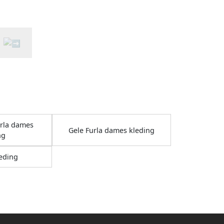
urla dames
Gele Furla dames kleding
ng
eding