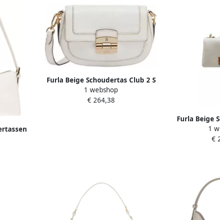
Furla Beige Schoudertas Club 2 S
1 webshop
Crossbody 26
€ 264,38
Furla Beige 
1 w
rtassen
Mini 
€ 
lder Bag