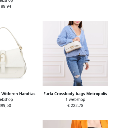
ebshop
ames
188,94
i Witleren Handtas
Furla Crossbody bags Metropolis
ebshop
1 webshop
e Dames
S Shoulder Bag Remix in crème
399,50
€ 222,78