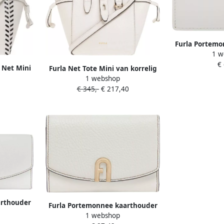
Furla Portemo
1 w
Whit
€
 Net Mini
Furla Net Tote Mini van korrelig
1 webshop
kalfsleer Wit Dames
€ 345,-
€ 217,40
arthouder
Furla Portemonnee kaarthouder
1 webshop
White Dames