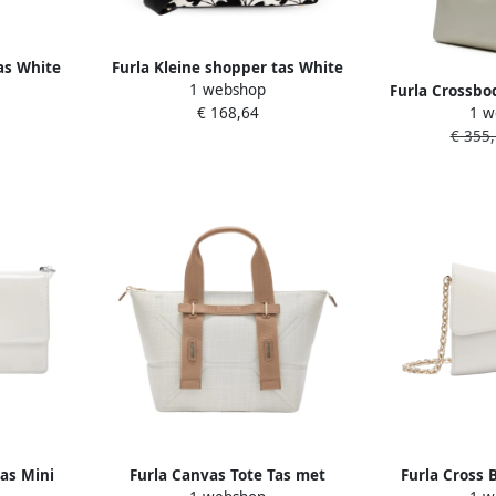
as White
Furla Kleine shopper tas White
1 webshop
Dames
Furla Crossbo
€ 168,64
1 w
M Shoulde
€ 355,
as Mini
Furla Canvas Tote Tas met
Furla Cross 