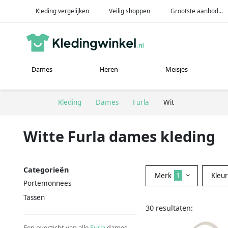
Kleding vergelijken
Veilig shoppen
Grootste aanbod...
Dames
Heren
Meisjes
Kleding
Dames
Furla
Wit
Witte Furla dames kleding
Categorieën
Merk
1
Kleu
Portemonnees
Tassen
30 resultaten:
Een overzicht van alle
Furla
dames