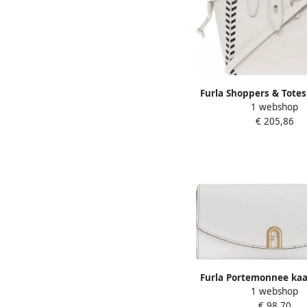
Furla Shoppers & Totes
1 webshop
Tote in beige
€ 205,86
Furla Portemonnee ka
1 webshop
White Dames
€ 98,70