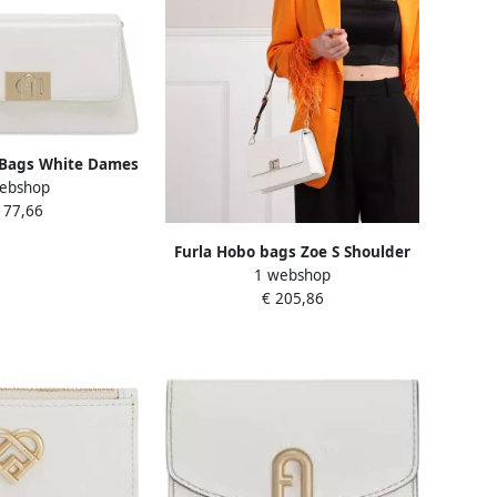
 Bags White Dames
ebshop
177,66
Furla Hobo bags Zoe S Shoulder
1 webshop
Bag in crème
€ 205,86