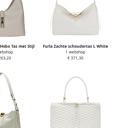
e Hobo Tas met Stijl
Furla Zachte schoudertas L White
ebshop
1 webshop
e Dames
Dames
263,20
€ 371,30