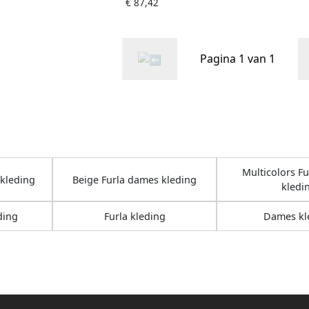
€ 87,42
Pagina 1 van 1
Multicolors F
 kleding
Beige Furla dames kleding
kledi
ding
Furla kleding
Dames kl