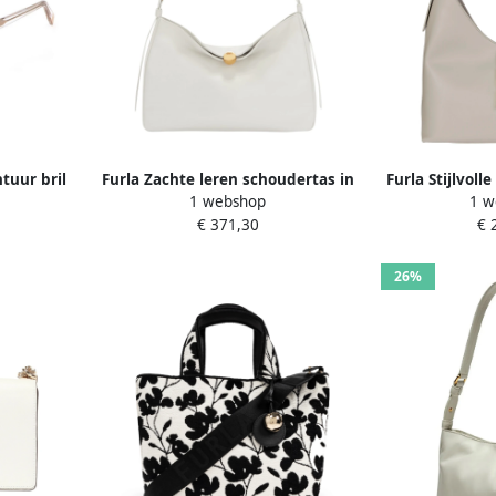
tuur bril
Furla Zachte leren schoudertas in
Furla Stijlvoll
1 webshop
1 w
ijswit White Dames
Whit
€ 371,30
€ 
26%