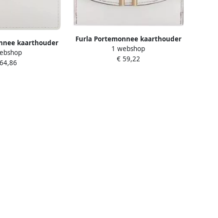
Furla Portemonnee kaarthouder
nnee kaarthouder
1 webshop
White Dames
ebshop
e Dames
€ 59,22
 64,86