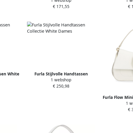
1 webshop
1 w
Verstelbare Banden White Dames
D
€ 171,55
€ 
ssen White
Furla Stijlvolle Handtassen
1 webshop
Collectie White Dames
€ 250,98
Furla Flow Min
1 w
Whit
€ 