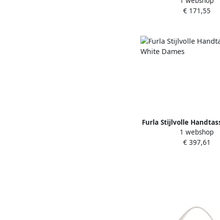
1 webshop
White Dames
€ 171,55
Furla Stijlvolle Handta
1 webshop
Dames
€ 397,61