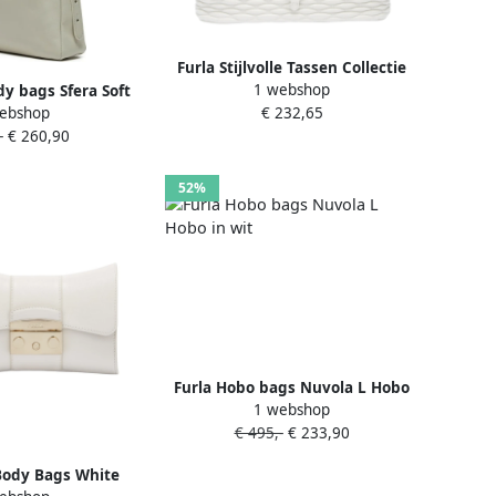
Furla Stijlvolle Tassen Collectie
1 webshop
dy bags Sfera Soft
Gray Dames
ebshop
€ 232,65
r Bag in wit
-
€ 260,90
52%
Furla Hobo bags Nuvola L Hobo
1 webshop
in wit
€ 495,-
€ 233,90
Body Bags White