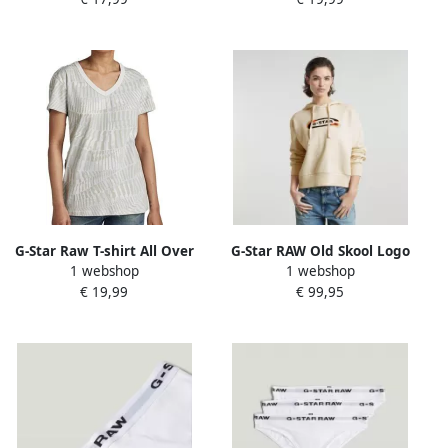
G-Star Raw T-shirt All Over
G-Star RAW Old Skool Logo
1 webshop
1 webshop
Print D21210
Loose Hoodie Wit Dames
€ 19,99
€ 99,95