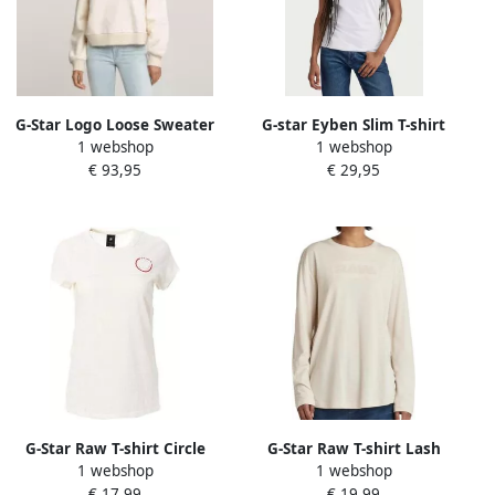
G-Star Logo Loose Sweater
G-star Eyben Slim T-shirt
1 webshop
1 webshop
voor Vrouwen White Dames
€ 93,95
€ 29,95
G-Star Raw T-shirt Circle
G-Star Raw T-shirt Lash
1 webshop
1 webshop
D22036
€ 17,99
€ 19,99