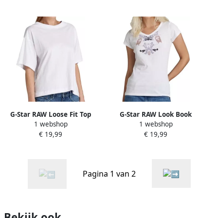
G-Star RAW Loose Fit Top
G-Star RAW Look Book
1 webshop
1 webshop
Wit Dames
Graphic Slim V-Hals Top Wit
€ 19,99
€ 19,99
Dames
Pagina 1 van 2
Bekijk ook