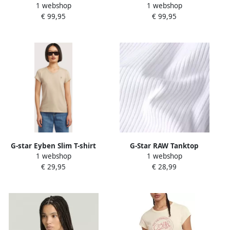
1 webshop
1 webshop
Sweater
Capuchonsweatvest
€ 99,95
€ 99,95
Premium core 2.1 hdd zip
thru
G-star Eyben Slim T-shirt
G-Star RAW Tanktop
1 webshop
1 webshop
Geribbeld Tanktop
€ 29,95
€ 28,99