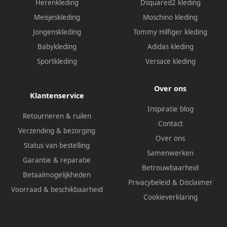
Herenkleding
Dsquared2 kleding
Meisjeskleding
Moschino kleding
Jongenskleding
Tommy Hilfiger kleding
Babykleding
Adidas kleding
Sportkleding
Versace kleding
Over ons
Klantenservice
Inspiratie blog
Retourneren & ruilen
Contact
Verzending & bezorging
Over ons
Status van bestelling
Samenwerken
Garantie & reparatie
Betrouwbaarheid
Betaalmogelijkheden
Privacybeleid
&
Disclaimer
Voorraad & beschikbaarheid
Cookieverklaring