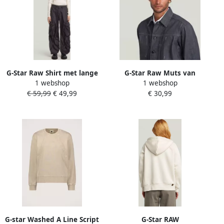
G-Star Raw Shirt met lange
G-Star Raw Muts van
1 webshop
1 webshop
mouwen en opstaande
viscosemix model
€ 59,99
€ 49,99
€ 30,99
kraag
'Fisherman'
G-star Washed A Line Script
G-Star RAW