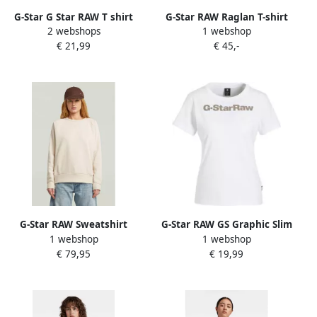
G-Star G Star RAW T shirt
G-Star RAW Raglan T-shirt
2 webshops
1 webshop
Lash Fem Loose Top
Wit Dames
€ 21,99
€ 45,-
omgeslagen mouwen met
kleine naad vastgezet
G-Star RAW Sweatshirt
G-Star RAW GS Graphic Slim
1 webshop
1 webshop
Premium core 2.0 met
Top Wit Dames
€ 79,95
€ 19,99
inzetstuk bij de halslijn