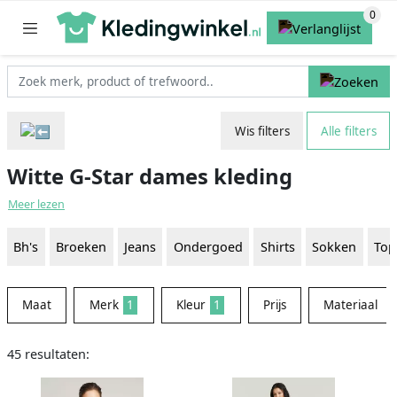
Wis filters
Alle filters
Witte G-Star dames kleding
Meer lezen
Bh's
Broeken
Jeans
Ondergoed
Shirts
Sokken
Top
Maat
Merk
1
Kleur
1
Prijs
Materiaal
45 resultaten: