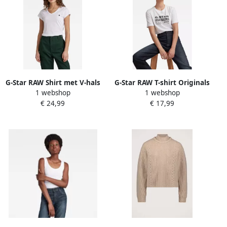
G-Star RAW Shirt met V-hals
G-Star RAW T-shirt Originals
1 webshop
1 webshop
Eyben Slim Top met kleine -
label regular met frontprint
€ 24,99
€ 17,99
logoprint op borsthoogte