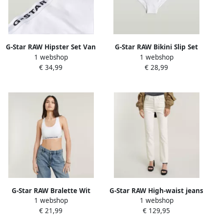
G-Star RAW Hipster Set Van
G-Star RAW Bikini Slip Set
1 webshop
1 webshop
3 Wit Dames
Van 3 Wit Dames
€ 34,99
€ 28,99
G-Star RAW Bralette Wit
G-Star RAW High-waist jeans
1 webshop
1 webshop
Dames
Viktoria High Straight
€ 21,99
€ 129,95