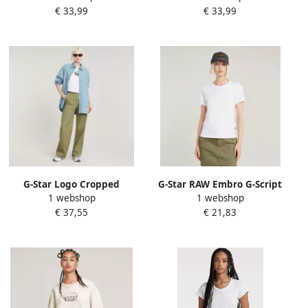
€ 33,99
€ 33,99
ritssluiting
borsthoogte
G-Star Logo Cropped
G-Star RAW Embro G-Script
1 webshop
1 webshop
Relaxte T-shirt White Dames
Logo Top Wit Dames
€ 37,55
€ 21,83