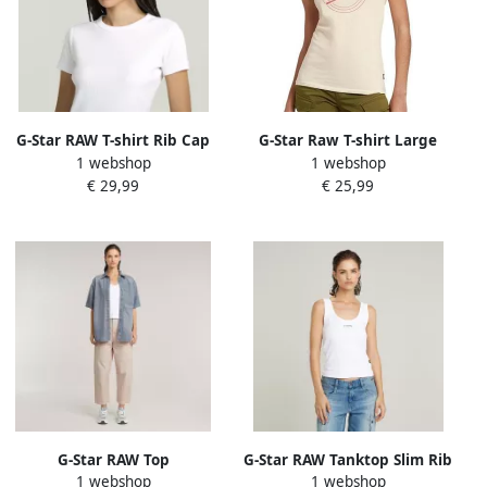
G-Star RAW T-shirt Rib Cap
G-Star Raw T-shirt Large
1 webshop
1 webshop
Sleeve van ribjersey slim fit
Logo
€ 29,99
€ 25,99
G-Star RAW Top
G-Star RAW Tanktop Slim Rib
1 webshop
1 webshop
Asymmetrical Zip met een
Tank met merkopschrift op