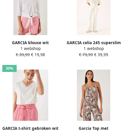
GARCIA blouse wit
GARCIA celia 245 superslim
1 webshop
1 webshop
flared kit
€ 39,99
€ 19,98
€ 79,99
€ 39,99
30%
GARCIA t-shirt gebroken wit
Garcia Top met