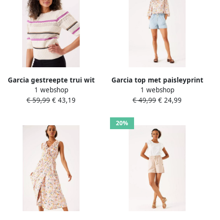
Garcia gestreepte trui wit
Garcia top met paisleyprint
1 webshop
1 webshop
roze zwart
wit roze geel
€ 59,99
€ 43,19
€ 49,99
€ 24,99
20%