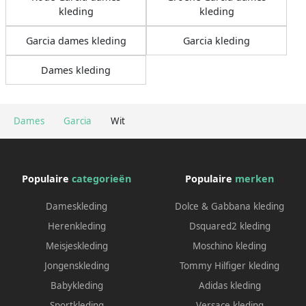
kleding
kleding
Garcia dames kleding
Garcia kleding
Dames kleding
Dames
Garcia
Wit
Populaire
categorieën
Populaire
merken
Dameskleding
Dolce & Gabbana kleding
Herenkleding
Dsquared2 kleding
Meisjeskleding
Moschino kleding
Jongenskleding
Tommy Hilfiger kleding
Babykleding
Adidas kleding
Sportkleding
Versace kleding