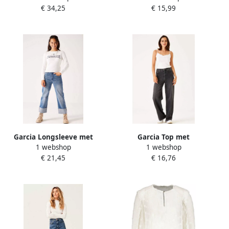
€ 34,25
€ 15,99
Garcia Longsleeve met
Garcia Top met
1 webshop
1 webshop
tekstprint
spaghettibandjes met fijn
€ 21,45
€ 16,76
kant bij de halslijn