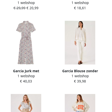
1 webshop
1 webshop
spaghettibandjes met
€ 29,99
€ 20,99
€ 18,61
modieuze bloemenprint
Garcia Jurk met
Garcia Blouse zonder
1 webshop
1 webshop
overhemdkraag
sluiting
€ 40,03
€ 39,98