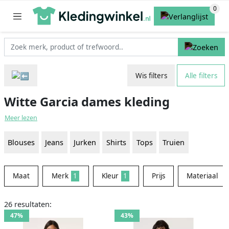
Wis filters
Alle filters
Witte Garcia dames kleding
Meer lezen
Blouses
Jeans
Jurken
Shirts
Tops
Truien
Maat
Merk
1
Kleur
1
Prijs
Materiaal
26 resultaten:
47%
43%