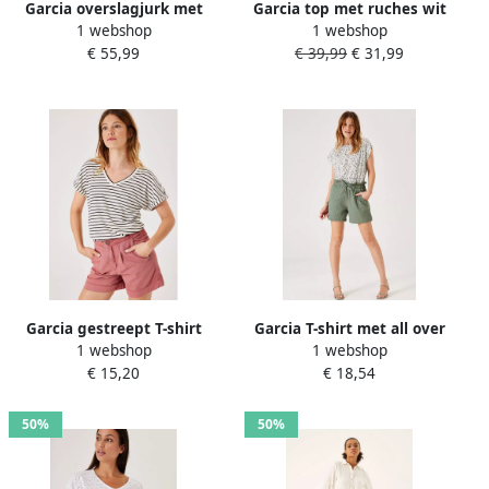
Garcia overslagjurk met
Garcia top met ruches wit
1 webshop
1 webshop
paisleyprint en ruches wit
€ 55,99
€ 39,99
€ 31,99
roze geel
Garcia gestreept T-shirt
Garcia T-shirt met all over
1 webshop
1 webshop
zwart wit
print wit groen
€ 15,20
€ 18,54
50%
50%