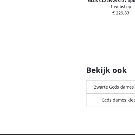
Gcds Cc22W29S137 Spo
1 webshop
Wit Dames
€ 229,83
Bekijk ook
Zwarte Gcds dames 
Gcds dames kle