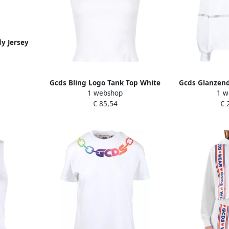
y Jersey
ames
Gcds Bling Logo Tank Top White
Gcds Glanzend
1 webshop
1 w
Dames
Whit
€ 85,54
€ 