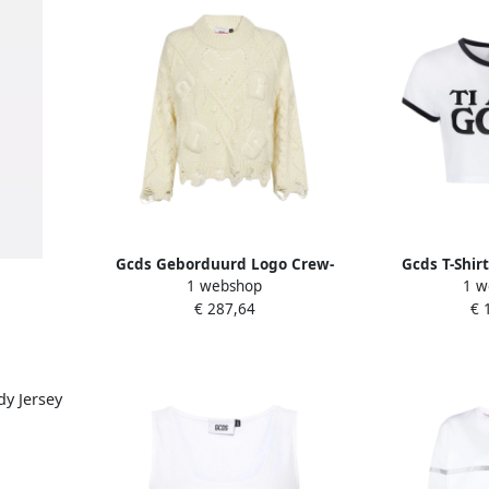
Gcds Geborduurd Logo Crew-
Gcds T-Shir
1 webshop
1 w
Neck Sweater White Dames
€ 287,64
€ 