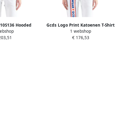
10S136 Hooded
Gcds Logo Print Katoenen T-Shirt
ebshop
1 webshop
rt Wit Dames
White Dames
203,51
€ 176,53