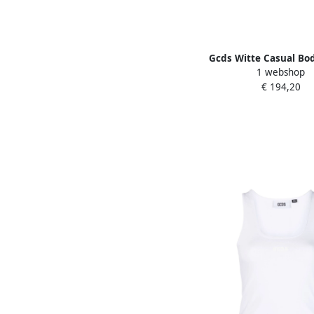
Gcds Witte Casual Bod
1 webshop
Bodysuit White D
€ 194,20