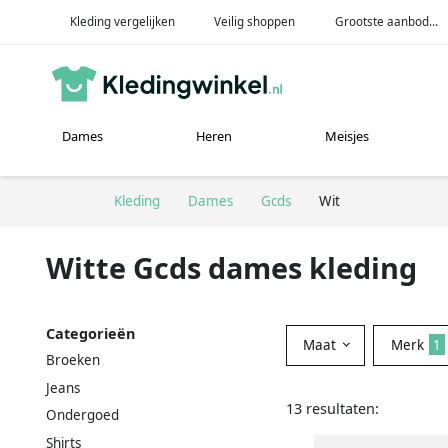
Kleding vergelijken
Veilig shoppen
Grootste aanbod...
Dames
Heren
Meisjes
Kleding
Dames
Gcds
Wit
Witte Gcds dames kleding
Categorieën
Maat
Merk
1
Broeken
Jeans
13 resultaten:
Ondergoed
Shirts