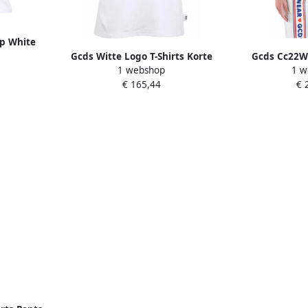
op White
Gcds Witte Logo T-Shirts Korte
Gcds Cc22W
1 webshop
1 w
Mouw Crewneck White Dames
sweatshi
€ 165,44
€ 