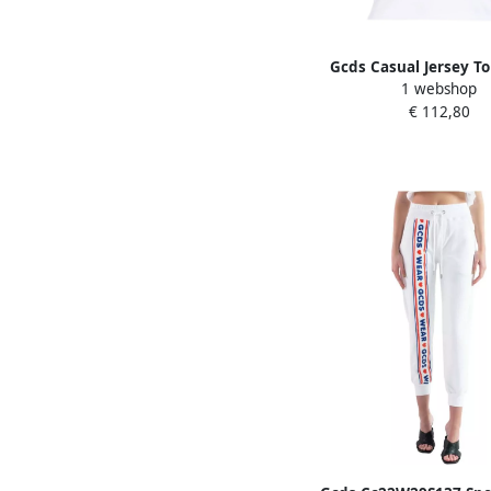
Gcds Casual Jersey T
1 webshop
Dames
€ 112,80