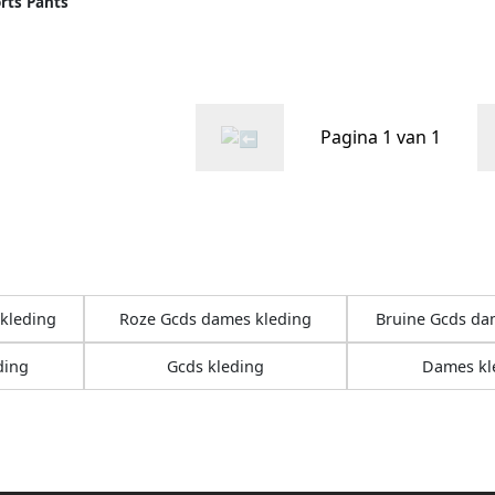
rts Pants
Pagina 1 van 1
kleding
Roze Gcds dames kleding
Bruine Gcds da
ding
Gcds kleding
Dames kl