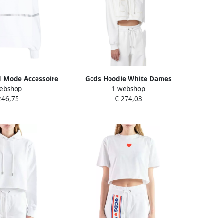
 Mode Accessoire
Gcds Hoodie White Dames
ebshop
1 webshop
e Dames
246,75
€ 274,03