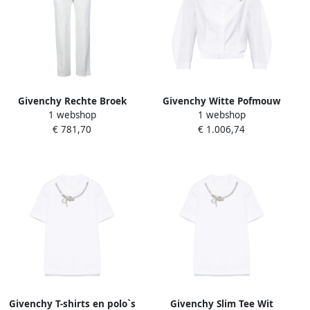
Givenchy Rechte Broek
Givenchy Witte Pofmouw
1 webshop
1 webshop
White Dames
Blouse White Dames
€ 781,70
€ 1.006,74
Givenchy T-shirts en polo`s
Givenchy Slim Tee Wit