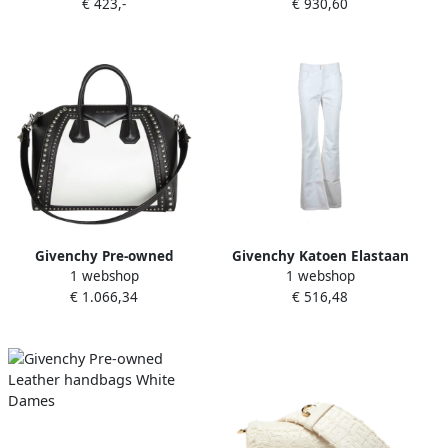
€ 423,-
€ 930,60
voorkant White Dames
Givenchy Pre-owned
Givenchy Katoen Elastaan
1 webshop
1 webshop
Leather handbags White
Broek White Dames
€ 1.066,34
€ 516,48
Dames