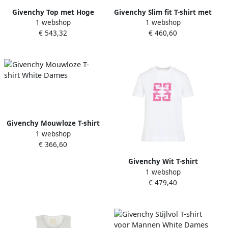
Givenchy Top met Hoge
Givenchy Slim fit T-shirt met
1 webshop
1 webshop
Hals en Strik White Dames
ronde hals en grafische
€ 543,32
€ 460,60
print White Dames
Givenchy Mouwloze T-shirt
1 webshop
White Dames
€ 366,60
Givenchy Wit T-shirt
1 webshop
Elegante Stijl White Dames
€ 479,40