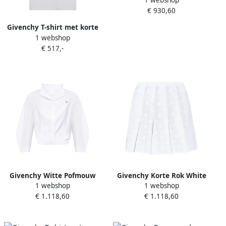
katoenen broek White
€ 930,60
Dames
Givenchy T-shirt met korte
1 webshop
mouwen en ronde hals
€ 517,-
White Dames
Givenchy Witte Pofmouw
Givenchy Korte Rok White
1 webshop
1 webshop
High-Low Blouse White
Dames
€ 1.118,60
€ 1.118,60
Dames