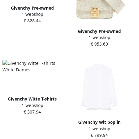
Givenchy Pre-owned
1 webshop
Leather handbags White
€ 828,44
Dames
Givenchy Pre-owned
1 webshop
Leather crossbody-bags
€ 953,60
White Dames
Givenchy Witte T-shirts
1 webshop
White Dames
€ 307,94
Givenchy Wit poplin
1 webshop
overhemd met 4G-
€ 799,94
borduursel White Dames