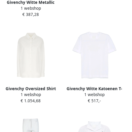
Givenchy Witte Metallic
1 webshop
Logo Wrap T-shirt White
€ 387,28
Dames
Givenchy Oversized Shirt
Givenchy Witte Katoenen T-
1 webshop
1 webshop
White Dames
Shirt White Dames
€ 1.054,68
€ 517,-