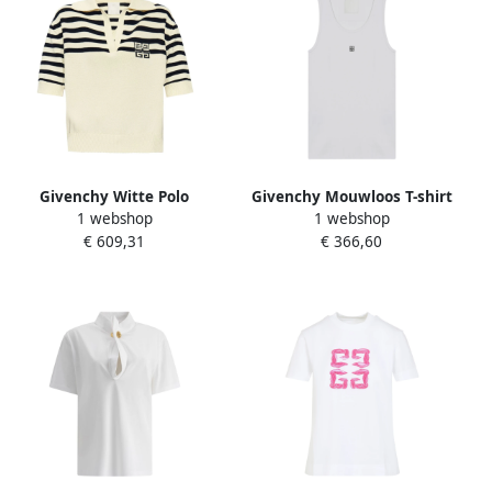
Givenchy Witte Polo
Givenchy Mouwloos T-shirt
1 webshop
1 webshop
Sweater met Gestreept
in verschillende kleuren
€ 609,31
€ 366,60
Detail White Dames
White Dames