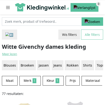
Wis filters
Alle filters
Witte Givenchy dames kleding
Meer lezen
Blouses
Broeken
Jassen
Jeans
Rokken
Shirts
Tops
Maat
Merk
1
Kleur
1
Prijs
Materiaal
77 resultaten: