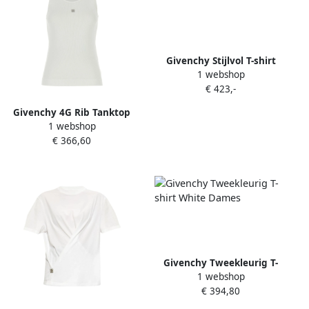
Givenchy Stijlvol T-shirt
1 webshop
voor Mannen White Dames
€ 423,-
Givenchy 4G Rib Tanktop
1 webshop
White Dames
€ 366,60
Givenchy Tweekleurig T-
1 webshop
shirt White Dames
€ 394,80