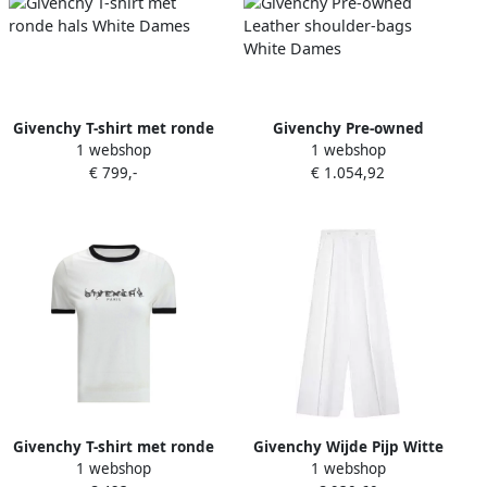
Givenchy T-shirt met ronde
Givenchy Pre-owned
1 webshop
1 webshop
hals White Dames
Leather shoulder-bags
€ 799,-
€ 1.054,92
White Dames
Givenchy T-shirt met ronde
Givenchy Wijde Pijp Witte
1 webshop
1 webshop
hals en print op de
Broek White Heren