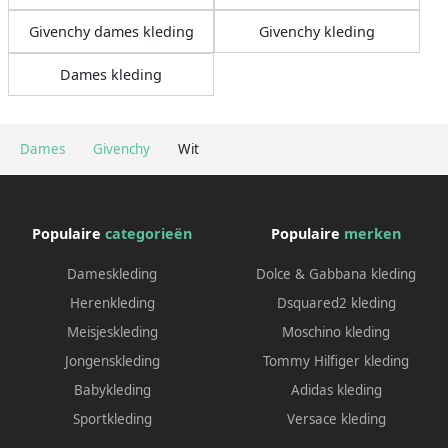
Givenchy dames kleding
Givenchy kleding
Dames kleding
Dames
Givenchy
Wit
Populaire
categorieën
Populaire
merken
Dameskleding
Dolce & Gabbana kleding
Herenkleding
Dsquared2 kleding
Meisjeskleding
Moschino kleding
Jongenskleding
Tommy Hilfiger kleding
Babykleding
Adidas kleding
Sportkleding
Versace kleding