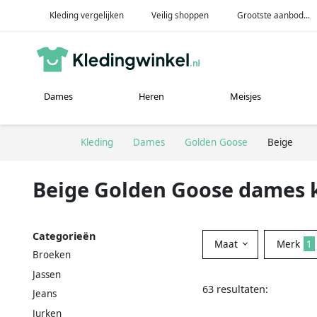
Kleding vergelijken
Veilig shoppen
Grootste aanbod...
Dames
Heren
Meisjes
Kleding
Dames
Golden Goose
Beige
Beige Golden Goose dames 
Categorieën
Maat
Merk
1
Broeken
Jassen
63 resultaten:
Jeans
Jurken