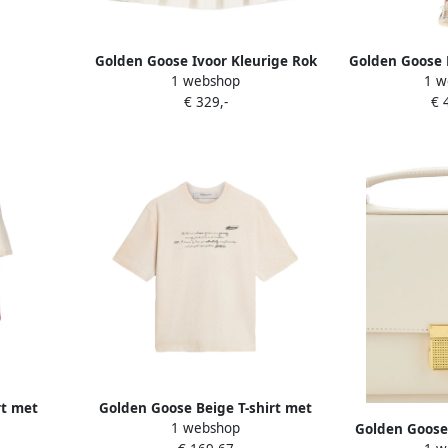
e Dames
Golden Goose Ivoor Kleurige Rok
Golden Goose 
1 webshop
1 w
met Katoenen Band Beige Dames
Beig
€ 329,-
€ 
rt met
Golden Goose Beige T-shirt met
1 webshop
t Beige
ribkraag en logoprints Beige
Golden Goose 