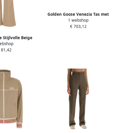
Golden Goose Venezia Tas met
1 webshop
Gouden Details Beige Dames
€ 703,12
 Stijlvolle Beige
ebshop
gers Beige Dames
181,42