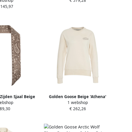
ebshop
€ 579,28
en details Beige
.145,97
ames
Zijden Sjaal Beige
Golden Goose Beige 'Athena'
ebshop
1 webshop
ames
Sweatshirt Distressed Design
 89,30
€ 262,26
Beige Dames