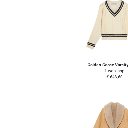
Golden Goose Varsity
1 webshop
Cropped Top Jumper
€ 648,60
Dames