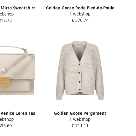
Mirta Sweatshirt
Golden Goose Rode Pied-de-Poule
ebshop
1 webshop
e Dames
Hoge Taille Broek Beige Dames
317,72
€ 370,74
Venice Leren Tas
Golden Goose Pergament
ebshop
1 webshop
e Dames
Cardigan Sweater met Dubbele
836,60
€ 711,11
Ster Beige Dames