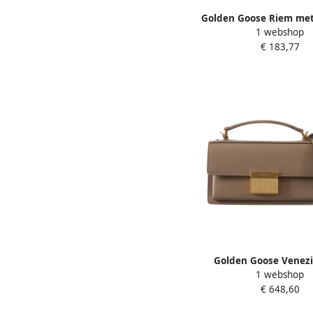
Golden Goose Riem met
1 webshop
logo print van leer Be
€ 183,77
Golden Goose Venezi
1 webshop
Leather Bag Beige
€ 648,60