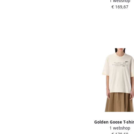
1 webshop
Katoen Jersey Beig
€ 169,67
Golden Goose T-shi
1 webshop
handgeschreven prin