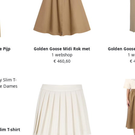
 Pijp
Golden Goose Midi Rok met
Golden Goose
1 webshop
1 w
ek Beige
Sterdetail Beige Dames
Pinstripe Br
€ 460,60
€ 
im T-shirt