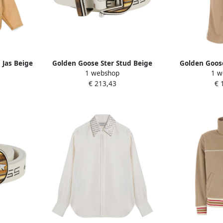
 Jas Beige
Golden Goose Ster Stud Beige
Golden Goose
1 webshop
1 w
Leren Riem Beige Dames
Polyester Jog
€ 213,43
€ 