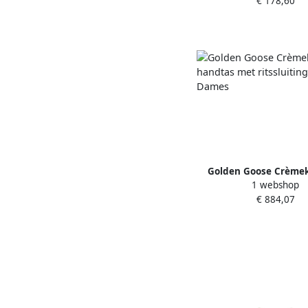
€ 178,60
Dames
Golden Goose Crèmek
1 webshop
handtas met ritssluit
€ 884,07
Dames