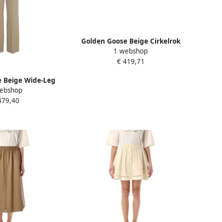
Golden Goose Beige Cirkelrok
1 webshop
Beige Dames
€ 419,71
 Beige Wide-Leg
ebshop
oek Beige Dames
479,40