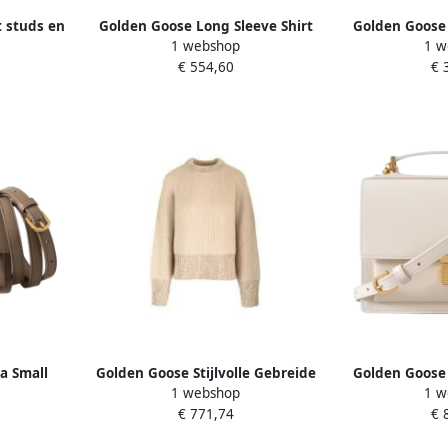
 studs en
Golden Goose Long Sleeve Shirt
Golden Goose 
1 webshop
1 w
ige Dames
Beige Dames
Beig
€ 554,60
€ 
a Small
Golden Goose Stijlvolle Gebreide
Golden Goose 
1 webshop
1 w
 Dames
Sneakers Beige Dames
Beig
€ 771,74
€ 