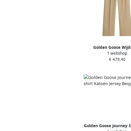
Golden Goose Wijde
1 webshop
Elastische Taille Bro
€ 479,40
Dames
Golden Goose Journey Sl