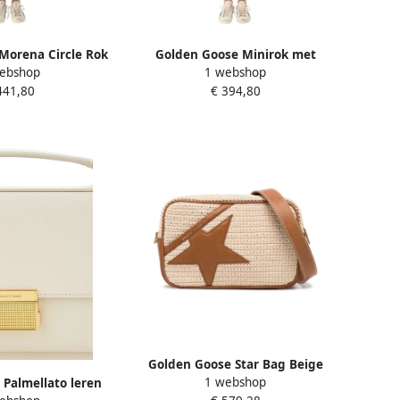
Morena Circle Rok
Golden Goose Minirok met
ebshop
1 webshop
e Dames
Knopen Beige Dames
441,80
€ 394,80
Golden Goose Star Bag Beige
1 webshop
Palmellato leren
Dames