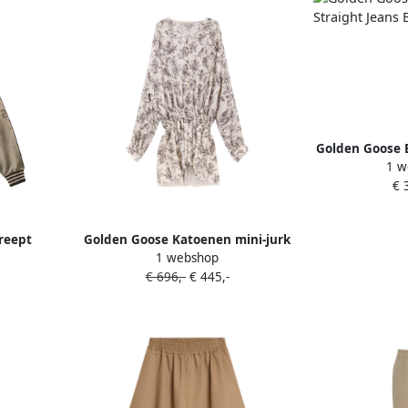
Golden Goose B
1 w
Jeans B
€ 
reept
Golden Goose Katoenen mini-jurk
1 webshop
e mouwen
met bloemenprint Beige
€ 696,-
€ 445,-