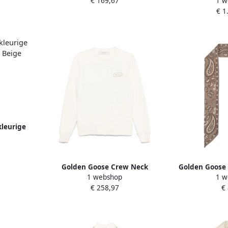
€ 169,67
1 w
tas met goud
€ 1
D
leurige
ing Beige
Golden Goose Crew Neck
Golden Goose 
1 webshop
1 w
Sweatshirt met letterprint Beige
D
€ 258,97
€
Dames