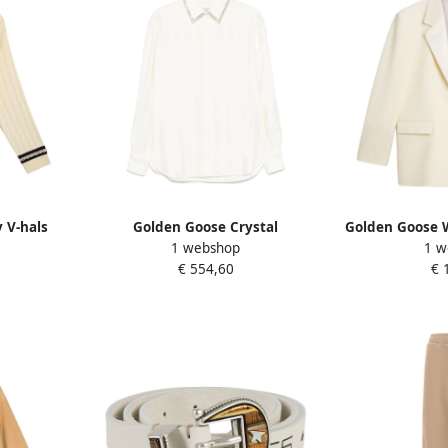
 V-hals
Golden Goose Crystal
Golden Goose W
1 webshop
1 w
 White
Embellished Vertical Stripe Shirt
Zijden Revers
€ 554,60
€ 
Beige Dames