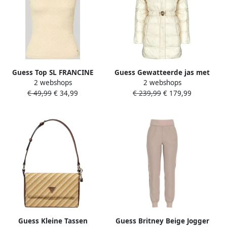
Guess Top SL FRANCINE
Guess Gewatteerde jas met
2 webshops
2 webshops
SMOCK HOTFIX TOP
capuchon
€ 49,99
€ 34,99
€ 239,99
€ 179,99
W6GP14 K2940
Guess Kleine Tassen
Guess Britney Beige Jogger