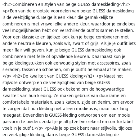
<h2>Combineren en stylen van beige GUESS dameskleding</h2>
<p>Een van de grootste voordelen van beige GUESS dameskleding
is de veelzijdigheid. Beige is een kleur die gemakkelijk te
combineren is met vrijwel elke andere kleur, waardoor je eindeloos
veel mogelijkheden hebt om verschillende outfits samen te stellen.
Voor een klassieke en tijdloze look kun je beige combineren met
andere neutrale kleuren, zoals wit, zwart of grijs. Als je je outfit iets
meer flair wilt geven, kun je beige GUESS dameskleding ook
combineren met felle of opvallende kleuren. Daarnaast kun je
beige kledingstukken ook eenvoudig stylen met accessoires, zoals
sieraden, tassen en schoenen, om je outfit helemaal af te maken.
</p> <h2>De kwaliteit van GUESS kleding</h2> <p>Naast het
stijlvolle ontwerp en de veelzijdigheid van beige GUESS
dameskleding, staat GUESS ook bekend om de hoogwaardige
kwaliteit van hun kleding. Ze maken gebruik van duurzame en
comfortabele materialen, zoals katoen, zijde en denim, om ervoor
te zorgen dat hun kleding niet alleen modieus is, maar ook lang
meegaat. Bovendien is GUESS-kleding ontworpen om een mooie
pasvorm te bieden, zodat je je altijd zelfverzekerd en comfortabel
voelt in je outfit.</p> <p>Als je op zoek bent naar stijlvolle, tijdloze
en veelzijdige kleding, dan is beige GUESS dameskleding de