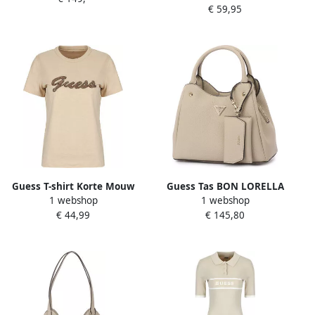
€ 59,95
Guess T-shirt Korte Mouw
Guess Tas BON LORELLA
1 webshop
1 webshop
SS CN BEADS SCRIPT TEE
SMALL TOTE
€ 44,99
€ 145,80