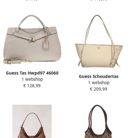
Guess Tas Hwpd97 46060
Guess Schoudertas
1 webshop
Ella Logo Lrg Gfriend
1 webshop
bg974523belighttuni
€ 128,99
€ 209,99