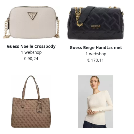
Guess Noelle Crossbody
Guess Beige Handtas met
1 webshop
Camera Dames Tas Beige
1 webshop
Kettingriem en Meerdere
€ 90,24
Dames
€ 170,11
Compartimenten Beige
Dames