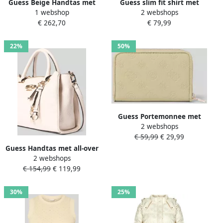
Guess Beige Handtas met
Guess slim fit shirt met
1 webshop
2 webshops
Schouderbanden en
lange mouwen van
€ 262,70
€ 79,99
Meerdere Compartimenten
viscosemix model 'Ellie'
Beige Dames
22%
50%
Guess Portemonnee met
2 webshops
logodetail in lederlook
€ 59,99
€ 29,99
model 'Anise'
Guess Handtas met all-over
2 webshops
reliëflogo model 'Anise'
€ 154,99
€ 119,99
30%
25%