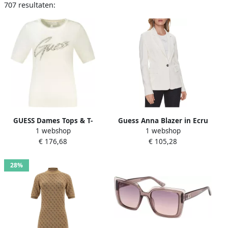
707 resultaten:
GUESS Dames Tops & T-
Guess Anna Blazer in Ecru
1 webshop
1 webshop
shirts Grace Logo Sweater
Kleur Beige Dames
€ 176,68
€ 105,28
Ecru
28%