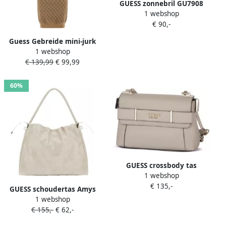
GUESS zonnebril GU7908
1 webshop
beige
€ 90,-
Guess Gebreide mini-jurk
1 webshop
met logomotief model 'LISE'
€ 139,99
€ 99,99
60%
GUESS crossbody tas
1 webshop
Anadela beige
€ 135,-
GUESS schoudertas Amys
1 webshop
beige
€ 155,-
€ 62,-