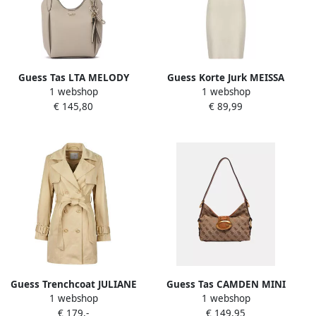
Guess Tas LTA MELODY
Guess Korte Jurk MEISSA
1 webshop
1 webshop
BUCKET
POLO SS SWTR DRESS
€ 145,80
€ 89,99
Guess Trenchcoat JULIANE
Guess Tas CAMDEN MINI
1 webshop
1 webshop
TRENCH DOUBLE COLLAR
HWJJ93 08720
€ 179,-
€ 149,95