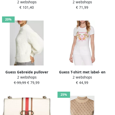
2 webshops
2 webshops
Collectie voor Vrouwen
Broek Beige Dames
€ 101,40
€ 71,99
Beige Dames
20%
Guess Gebreide pullover
Guess T-shirt met label- en
2 webshops
2 webshops
met extra brede schouders
motiefprint model
€ 99,99
€ 79,99
€ 44,99
model 'KEYLA'
'TROPICAL TRIANGLE'
25%