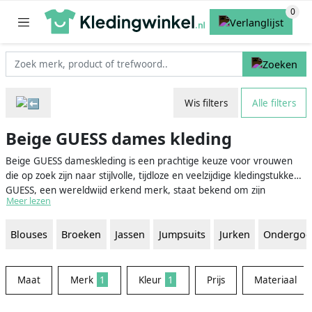
Wis filters
Alle filters
Beige GUESS dames kleding
Beige GUESS dameskleding is een prachtige keuze voor vrouwen
die op zoek zijn naar stijlvolle, tijdloze en veelzijdige kledingstukken.
GUESS, een wereldwijd erkend merk, staat bekend om zijn
Meer lezen
modieuze en hoogwaardige kleding. Beige is een neutrale kleur die
gemakkelijk te combineren is met andere kleuren, wat betekent
Blouses
Broeken
Jassen
Jumpsuits
Jurken
Ondergoe
dat je met beige GUESS dameskleding moeiteloos stijlvolle outfits
kunt samenstellen voor elke gelegenheid.
Maat
Merk
1
Kleur
1
Prijs
Materiaal