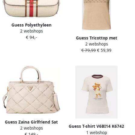
Guess Polyethyleen
2 webshops
Handtas met Kettingriem
€ 94,-
Beige Dames
Guess Tricottop met
2 webshops
opstaande kraag model
€ 79,99
€ 59,99
'LISE'
Guess Zaina Girlfriend Sat
Guess T-shirt V6BI14 K6742
2 webshops
Hwwg89 86060 Stijlvolle
1 webshop
€ 149,-
Dames Tas Pink Dames