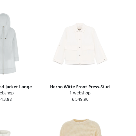
d Jacket Lange
Herno Witte Front Press-Stud
ebshop
1 webshop
ting White Dames
Buitenkleding White Dames
413,88
€ 549,90