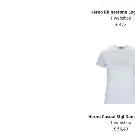
Herno Rhinestone Lo
1 webshop
neck T-shirt White
€ 47,-
Herno Casual Stijl Dame
1 webshop
White Dames
€ 56,40