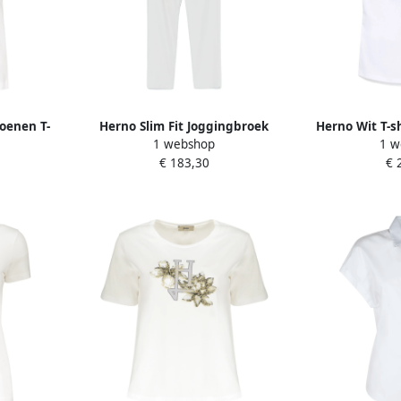
oenen T-
Herno Slim Fit Joggingbroek
Herno Wit T-s
1 webshop
1 w
mes
White Dames
D
€ 183,30
€ 