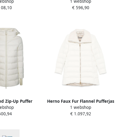
ebshop
1 webshop
t White Dames
Dames
108,10
€ 596,90
d Zip-Up Puffer
Herno Faux Fur Flannel Pufferjas
ebshop
1 webshop
White Dames
White Dames
500,94
€ 1.097,92