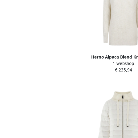
Herno Alpaca Blend Kn
1 webshop
Trui White Dam
€ 235,94