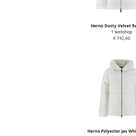
Herno Dusty Velvet Re
1 webshop
White Dames
€ 742,60
Herno Polyester Jas Wh