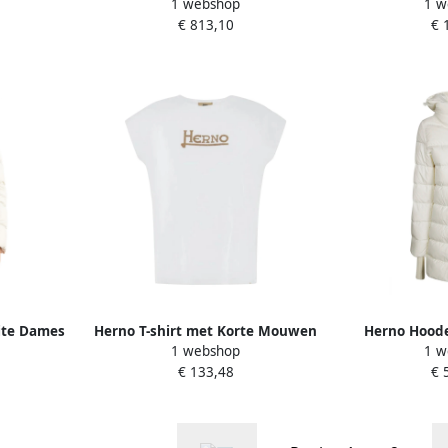
1 webshop
1 w
verstelbare capuchon White
en 3D-prin
€ 813,10
€ 
Dames
ite Dames
Herno T-shirt met Korte Mouwen
Herno Hoode
1 webshop
1 w
en Versierd Logo White Dames
Jacket 
€ 133,48
€ 