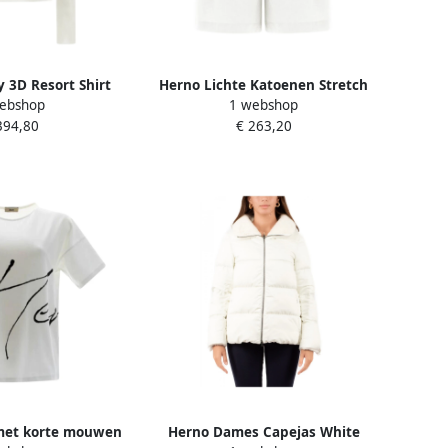
y 3D Resort Shirt
Herno Lichte Katoenen Stretch
ebshop
1 webshop
e Dames
Shorts White Dames
394,80
€ 263,20
 met korte mouwen
Herno Dames Capejas White