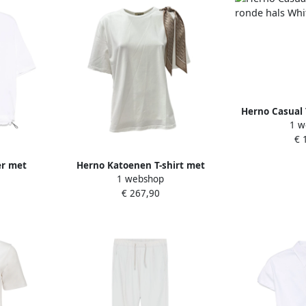
Herno Casual 
1 w
hals W
€ 
er met
Herno Katoenen T-shirt met
1 webshop
te Dames
Afneembare Sjaal White Dames
€ 267,90