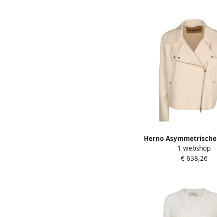
Herno Asymmetrische 
1 webshop
White Dames
€ 638,26