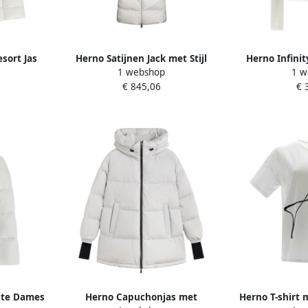
sort Jas
Herno Satijnen Jack met Stijl
Herno Infinit
1 webshop
1 w
White Dames
Whit
€ 845,06
€ 
ite Dames
Herno Capuchonjas met
Herno T-shirt