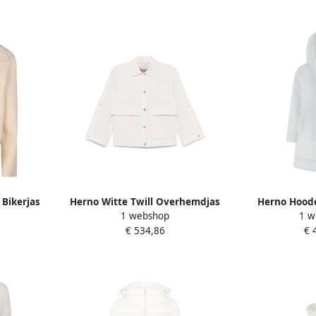
Bikerjas
Herno Witte Twill Overhemdjas
Herno Hoode
1 webshop
1 w
met Drukknoopsluiting White
Mouw Ritsslui
€ 534,86
€ 
Dames