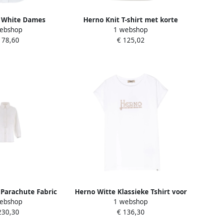
 White Dames
Herno Knit T-shirt met korte
ebshop
1 webshop
mouwen White Dames
178,60
€ 125,02
Parachute Fabric
Herno Witte Klassieke Tshirt voor
ebshop
1 webshop
hite Dames
Mannen White Dames
230,30
€ 136,30