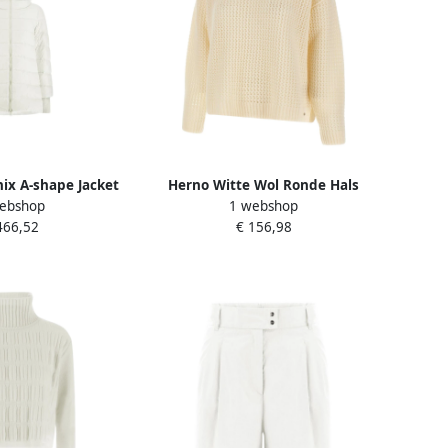
x A-shape Jacket
Herno Witte Wol Ronde Hals
ebshop
1 webshop
e Dames
Sweater White Dames
466,52
€ 156,98