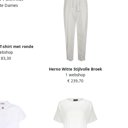
T-shirt met ronde
ebshop
hite Dames
183,30
Herno Witte Stijlvolle Broek
1 webshop
White Dames
€ 239,70