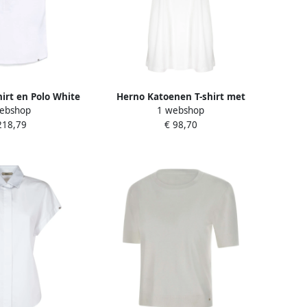
hirt en Polo White
Herno Katoenen T-shirt met
ebshop
1 webshop
ames
ronde hals en trekkoord White
218,79
€ 98,70
Dames