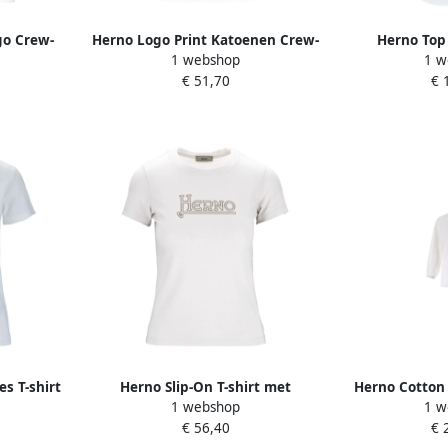
go Crew-
Herno Logo Print Katoenen Crew-
Herno Top
1 webshop
1 w
 Dames
neck T-shirt White Dames
€ 51,70
€ 
s T-shirt
Herno Slip-On T-shirt met
Herno Cotton 
1 webshop
1 w
strasslogo White Dames
Shirt W
€ 56,40
€ 