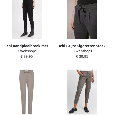
Ichi Bandplooibroek met
Ichi Grijze Sigarettenbroek
3 webshops
3 webshops
stretch model 'Kate'
Relaxte Pasvorm Gray
€ 39,95
€ 39,95
Dames