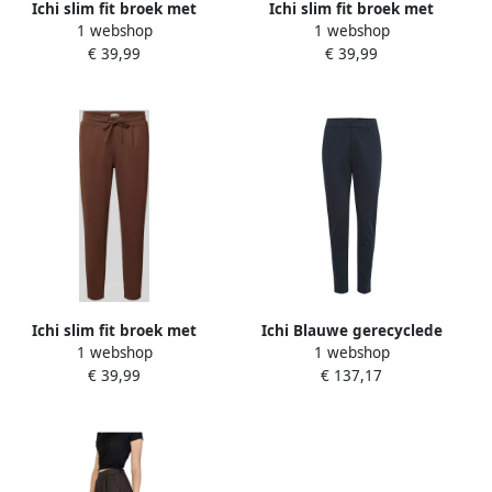
Ichi slim fit broek met
Ichi slim fit broek met
1 webshop
1 webshop
viscose model 'KATE'
viscose model 'KATE'
€ 39,99
€ 39,99
Ichi slim fit broek met
Ichi Blauwe gerecyclede
1 webshop
1 webshop
viscose model 'KATE'
polyester sigarettenbroek
€ 39,99
€ 137,17
Blue Dames