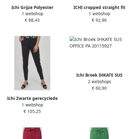
Ichi Grijze Polyester
ICHI cropped straight fit
1 webshop
1 webshop
Sigarettenbroek Gray
broek IHKATE CAMELEON
€ 88,43
€ 92,96
Dames
pA met all over print bruin
Ichi Broek IHKATE SUS
2 webshops
OFFICE PA 20115927
€ 60,90
Ichi Zwarte gerecyclede
1 webshop
polyester sigarettenbroek
€ 105,25
Black Dames