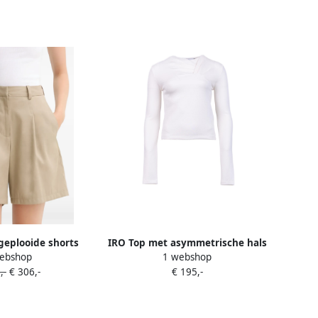
geplooide shorts
IRO Top met asymmetrische hals
ebshop
1 webshop
eige
Mala naturel
,-
€ 306,-
€ 195,-