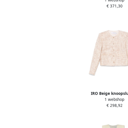
1 webshop
Lente-Zomer 2025 Bei
€ 371,30
IRO Beige knoopslu
1 webshop
buitenkleding met zak
€ 298,92
Dames