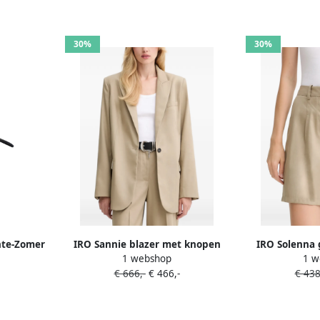
30%
30%
nte-Zomer
IRO Sannie blazer met knopen
IRO Solenna 
1 webshop
1 w
es
Beige
B
€ 666,-
€ 466,-
€ 438