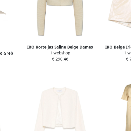
IRO Korte jas Saline Beige Dames
IRO Beige Ir
1 webshop
1 w
go Greb
Broek B
€ 290,46
€ 