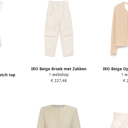
IRO Beige Broek met Zakken
IRO Beige Op
1 webshop
1 w
etch top
Beige Dames
Edge Jas
€ 227,48
€ 
l