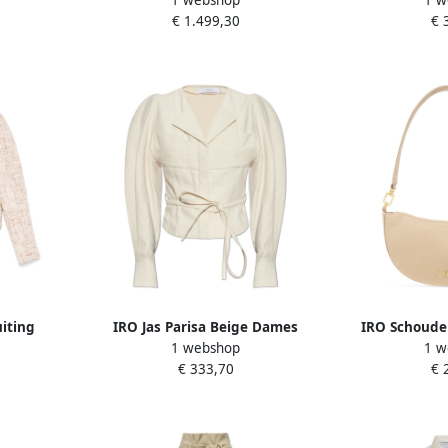
1 webshop
1 w
ge Dames
Buitenkleding Beige Dames
buitenkledin
€ 1.499,30
€ 
Beig
iting
IRO Jas Parisa Beige Dames
IRO Schouder
1 webshop
1 w
ken Beige
D
€ 333,70
€ 