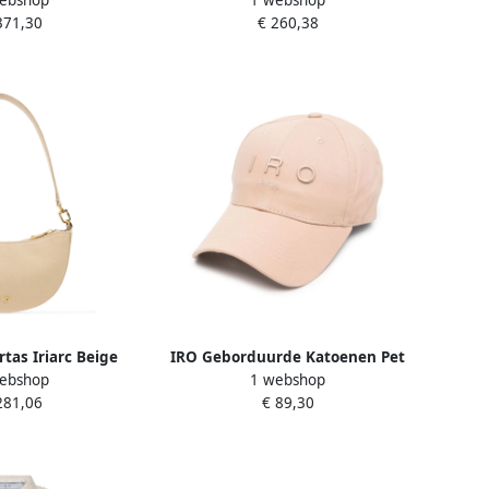
ebshop
1 webshop
g met pieklapels
Beige Dames
371,30
€ 260,38
e Dames
tas Iriarc Beige
IRO Geborduurde Katoenen Pet
ebshop
1 webshop
ames
met Gebogen Klep Beige Dames
281,06
€ 89,30