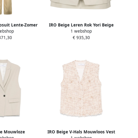
psuit Lente-Zomer
IRO Beige Leren Rok Yori Beige
ebshop
1 webshop
tie Beige Dames
Dames
371,30
€ 935,30
ge Mouwloze
IRO Beige V-Hals Mouwloos Vest