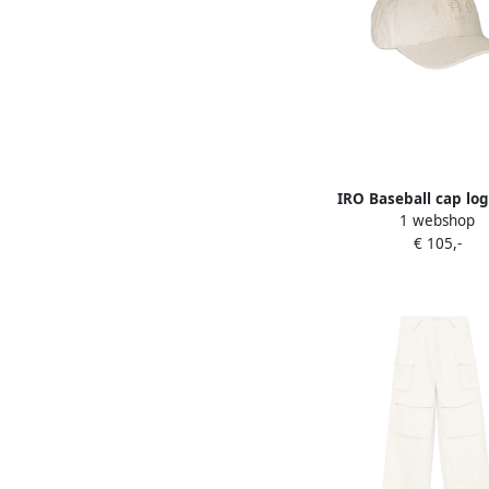
IRO Baseball cap lo
1 webshop
naturel
€ 105,-