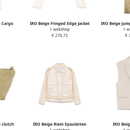
t Cargo
IRO Beige Fringed Edge Jacket
IRO Beige Jum
1 webshop
1 w
mes
Beige Dames
2025 Collec
€ 270,72
€ 
 clutch
IRO Beige Riem Epauletten
IRO Bei