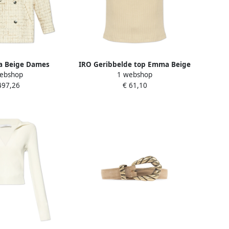
lia Beige Dames
IRO Geribbelde top Emma Beige
ebshop
1 webshop
Dames
497,26
€ 61,10