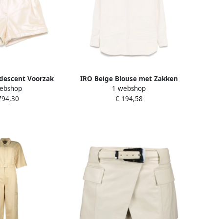
idescent Voorzak
IRO Beige Blouse met Zakken
ebshop
1 webshop
eige Dames
Beige Dames
794,30
€ 194,58