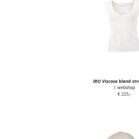
IRO Viscose blend str
1 webshop
Calisti nature
€ 225,-