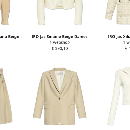
yana Beige
IRO Jas Siname Beige Dames
IRO Jas Xi
1 webshop
1 w
€ 390,10
€ 