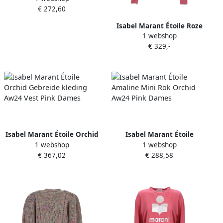
€ 272,60
Pink Dames
Isabel Marant Étoile Roze
1 webshop
Geborduurde Logo Trui Pink
€ 329,-
Dames
Isabel Marant Étoile Orchid
Isabel Marant Étoile
1 webshop
1 webshop
Gebreide kleding Aw24 Vest
Amaline Mini Rok Orchid
€ 367,02
€ 288,58
Pink Dames
Aw24 Pink Dames