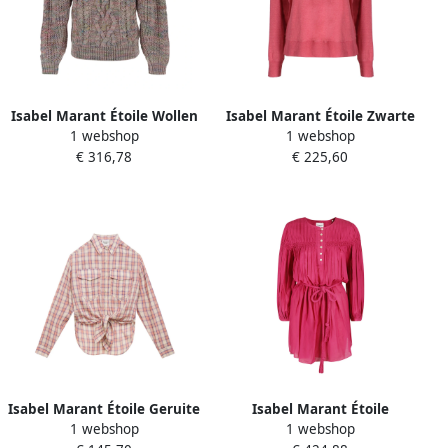
Isabel Marant Étoile Wollen
Isabel Marant Étoile Zwarte
1 webshop
1 webshop
Trui Pink Dames
linnen longsleeve logoshirt
€ 316,78
€ 225,60
Pink Dames
Isabel Marant Étoile Geruite
Isabel Marant Étoile
1 webshop
1 webshop
Katoenen Knoopshirt Pink
Stijlvolle Adeliani Jurk Pink