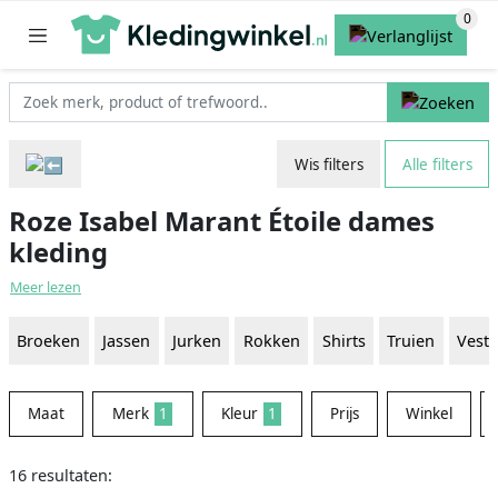
Wis filters
Alle filters
Roze Isabel Marant Étoile dames
kleding
Meer lezen
Broeken
Jassen
Jurken
Rokken
Shirts
Truien
Vest
Maat
Merk
1
Kleur
1
Prijs
Winkel
16 resultaten: