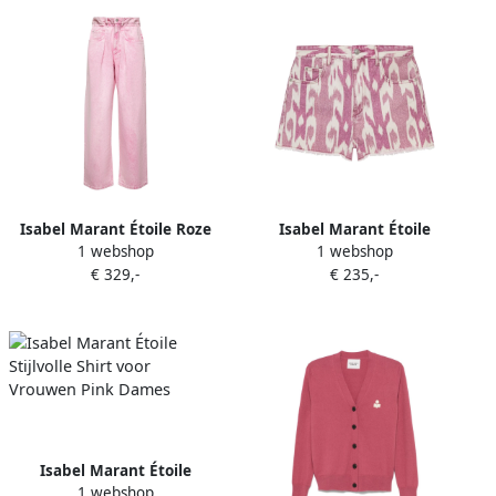
Isabel Marant Étoile Roze
Isabel Marant Étoile
1 webshop
1 webshop
Broek voor Vrouwen Pink
Stijlvolle Shorts Pink Dames
€ 329,-
€ 235,-
Dames
Isabel Marant Étoile
1 webshop
Stijlvolle Shirt voor Vrouwen