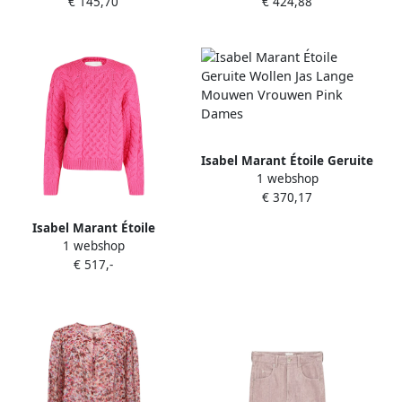
€ 145,70
€ 424,88
Dames
Dames
Isabel Marant Étoile Geruite
1 webshop
Wollen Jas Lange Mouwen
€ 370,17
Vrouwen Pink Dames
Isabel Marant Étoile
1 webshop
Stijlvolle Jake Denim Jack
€ 517,-
Pink Dames