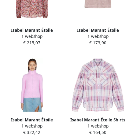
Isabel Marant Étoile
Isabel Marant Étoile
1 webshop
1 webshop
Bloemenroze Shirt met
Stijlvolle Korte Rok Vrouwen
€ 215,07
€ 173,90
Sleutelgat Halslijn Pink
Pink Dames
Dames
Isabel Marant Étoile
Isabel Marant Étoile Shirts
1 webshop
1 webshop
Sweater met rits Roze
Roze Dames
€ 322,42
€ 164,50
Dames