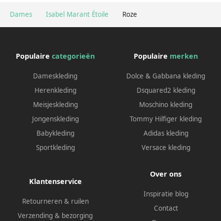
Dames
Isabel Marant Étoile
Roze
Populaire
categorieën
Populaire
merken
Dameskleding
Dolce & Gabbana kleding
Herenkleding
Dsquared2 kleding
Meisjeskleding
Moschino kleding
Jongenskleding
Tommy Hilfiger kleding
Babykleding
Adidas kleding
Sportkleding
Versace kleding
Over ons
Klantenservice
Inspiratie blog
Retourneren & ruilen
Contact
Verzending & bezorging