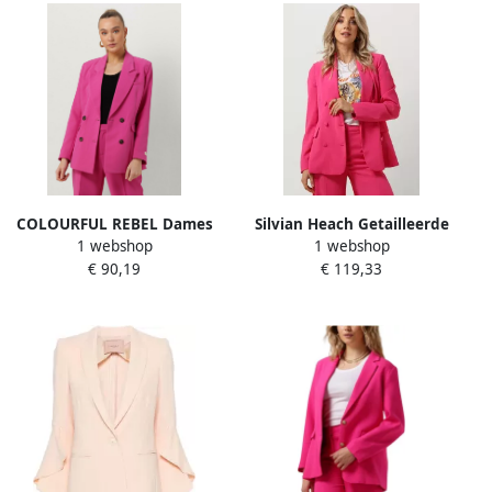
COLOURFUL REBEL Dames
Silvian Heach Getailleerde
1 webshop
1 webshop
Blazers Rikki Uni Boyfriend
Dubbelrij Blazer Pink Dames
€ 90,19
€ 119,33
Blazer Roze