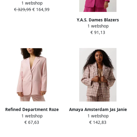
1 webshop
Pin Lange Jas Pink Dames
€ 329,95
€ 164,99
Y.A.S. Dames Blazers
1 webshop
Yasisma 7 8 Blazer Roze
€ 91,13
Refined Department Roze
Amaya Amsterdam Jas Janie
1 webshop
1 webshop
Fonkelende Blazer Pink
Jack Multicolor Dames
€ 67,63
€ 142,83
Dames