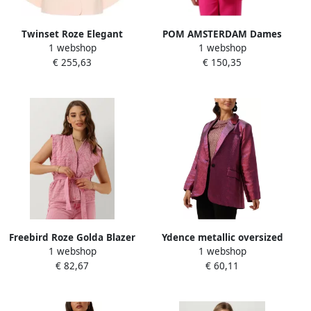
Twinset Roze Elegant
POM AMSTERDAM Dames
1 webshop
1 webshop
Flounce-Sleeve Crepe Blazer
Blazers Pink Glow Blazer
€ 255,63
€ 150,35
Pink Dames
Roze
Freebird Roze Golda Blazer
Ydence metallic oversized
1 webshop
1 webshop
Pink Dames
blazer Paige roze rood
€ 82,67
€ 60,11