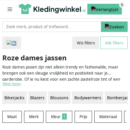
Wis filters
Alle filters
Roze dames jassen
Roze dames jassen zijn niet alleen trendy en fashionable, maar
brengen ook een vleugje vrolijkheid en positiviteit naar je
garderobe. Of je nu kiest voor een zachte pastelroze tint of een
Meer lezen
opvallend felroze kleur, er is altijd een roze dames jas die perfect
aansluit bij jouw persoonlijke stijl. Ze zorgen voor een frisse en
Bikerjacks
Blazers
Blousons
Bodywarmers
Bomberjac
vrouwelijke uitstraling, terwijl je ook warm en comfortabel blijft
tijdens de koudere dagen.
Maat
Merk
Kleur
1
Prijs
Materiaal