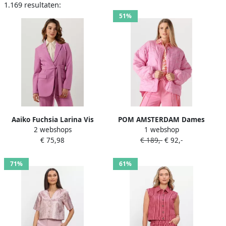
1.169 resultaten:
51%
Aaiko Fuchsia Larina Vis
POM AMSTERDAM Dames
2 webshops
1 webshop
Dames Blazer Pink Dames
Jassen Jacket Quilted
€ 75,98
€ 189,-
€ 92,-
Cheering Pink Roze
71%
61%