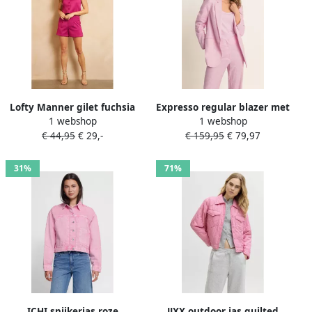
Lofty Manner gilet fuchsia
Expresso regular blazer met
1 webshop
1 webshop
linnen lichtroze
€ 44,95
€ 29,-
€ 159,95
€ 79,97
31%
71%
ICHI spijkerjas roze
JJXX outdoor jas quilted