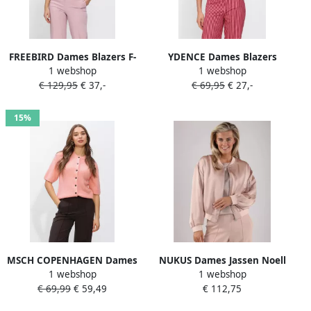
FREEBIRD Dames Blazers F-
YDENCE Dames Blazers
1 webshop
1 webshop
wv-jaquard-fantasy-26-1
Gilet Marit Roze
€ 129,95
€ 37,-
€ 69,95
€ 27,-
Roze
15%
MSCH COPENHAGEN Dames
NUKUS Dames Jassen Noell
1 webshop
1 webshop
Truien & Vesten Mschjinie
Bomber Roze
€ 69,99
€ 59,49
€ 112,75
Hope 2 4 Cardigan Lichtroze