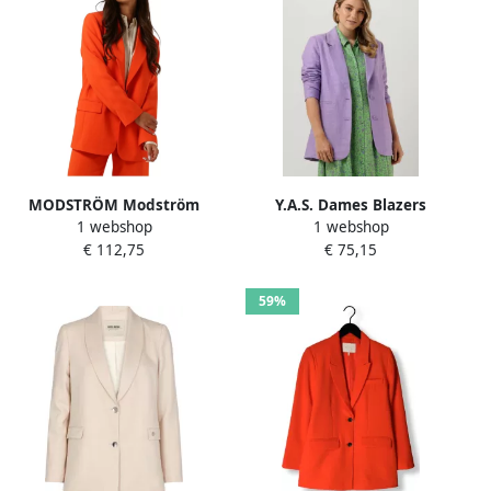
MODSTRÖM Modström
Y.A.S. Dames Blazers
1 webshop
1 webshop
Dames Blazers Gale Blazer
Yasisma 7 8 Blazer S Roze
€ 112,75
€ 75,15
Koraal
59%