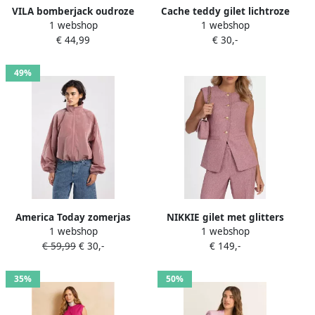
VILA bomberjack oudroze
Cache teddy gilet lichtroze
1 webshop
1 webshop
€ 44,99
€ 30,-
49%
America Today zomerjas
NIKKIE gilet met glitters
1 webshop
1 webshop
oudroze
roze
€ 59,99
€ 30,-
€ 149,-
35%
50%