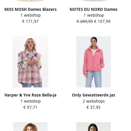
MOS MOSH Dames Blazers
NOTES DU NORD Dames
1 webshop
1 webshop
Bena Herring Check Blazer
Blazers Gilli Blazer Koraal
€ 171,97
€ 269,95
€ 107,99
Roze
Harper & Yve Roze Bella-ja
Only Gewatteerde jas
1 webshop
2 webshops
Dames Blazers Multicolor
ONLEVA LIFE TEDDY JACKET
€ 97,71
€ 37,95
Dames
CC OTW