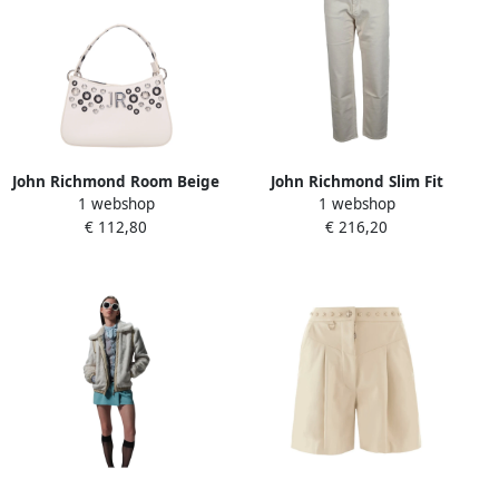
John Richmond Room Beige
John Richmond Slim Fit
1 webshop
1 webshop
Dames
Denim Jeans Beige Dames
€ 112,80
€ 216,20