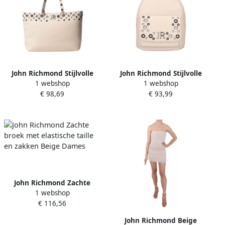
John Richmond Stijlvolle
John Richmond Stijlvolle
1 webshop
1 webshop
Dames Tas Micik Beige
Rugzak voor Dagelijks
€ 98,69
€ 93,99
Dames
Gebruik Beige Dames
John Richmond Zachte
1 webshop
broek met elastische taille
€ 116,56
en zakken Beige Dames
John Richmond Beige