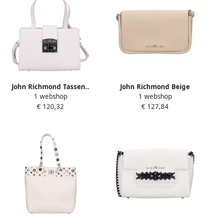
John Richmond Tassen..
John Richmond Beige
1 webshop
1 webshop
Room Beige Dames
Dames
€ 120,32
€ 127,84