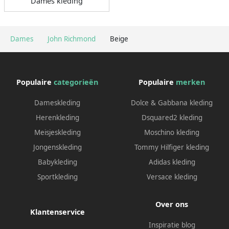
Dames kleding
Dames
John Richmond
Beige
Populaire
categorieën
Populaire
merken
Dameskleding
Dolce & Gabbana kleding
Herenkleding
Dsquared2 kleding
Meisjeskleding
Moschino kleding
Jongenskleding
Tommy Hilfiger kleding
Babykleding
Adidas kleding
Sportkleding
Versace kleding
Over ons
Klantenservice
Inspiratie blog