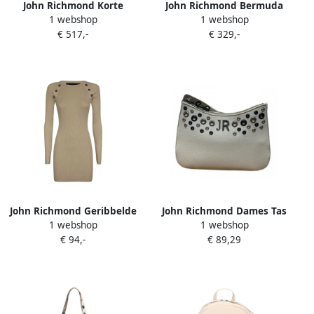
John Richmond Korte
John Richmond Bermuda
1 webshop
1 webshop
bontjas met rits Beige
met plooien Beige Dames
€ 517,-
€ 329,-
Dames
John Richmond Geribbelde
John Richmond Dames Tas
1 webshop
1 webshop
gebreide jurk met
Bocchi Beige Dames
€ 94,-
€ 89,29
decoratieve knopen Beige
Dames