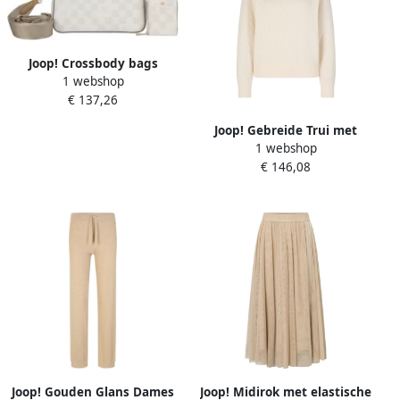
Joop! Crossbody bags
1 webshop
Cortina Piazza Jasmina
€ 137,26
Shoulderbag Shz in crème
Joop! Gebreide Trui met
1 webshop
Decoratief Patroon voor
€ 146,08
Vrouwen Beige Dames
Joop! Gouden Glans Dames
Joop! Midirok met elastische