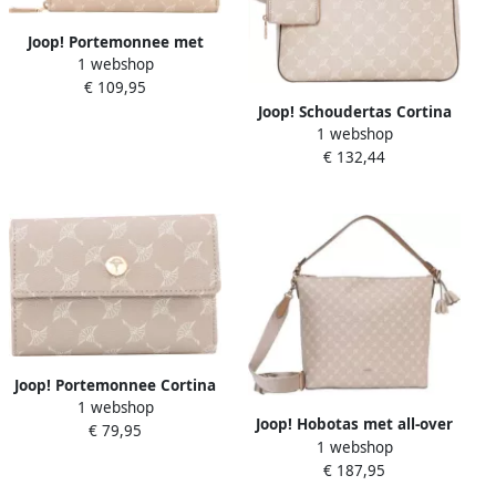
Joop! Portemonnee met
1 webshop
labelapplicatie model
€ 109,95
'melete'
Joop! Schoudertas Cortina
1 webshop
1.0 jasmina shoulderbag
€ 132,44
mvz met ritskleingeldzakje
Joop! Portemonnee Cortina
1 webshop
1.0 cosma purse mh10f in
Joop! Hobotas met all-over
€ 79,95
een praktisch formaat
1 webshop
logo model 'alara'
€ 187,95