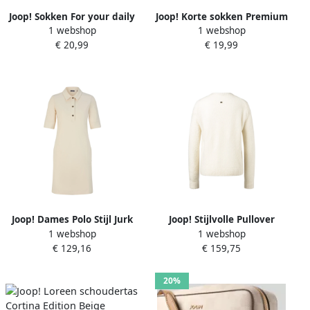
Joop! Sokken For your daily
Joop! Korte sokken Premium
1 webshop
1 webshop
met korenbloem-logo
Essentials met logo-
€ 20,99
€ 19,99
ribboordjes (4 paar)
opschrift bij de hiel (4 paar)
Joop! Dames Polo Stijl Jurk
Joop! Stijlvolle Pullover
1 webshop
1 webshop
Beige Dames
Sweater Beige Dames
€ 129,16
€ 159,75
20%