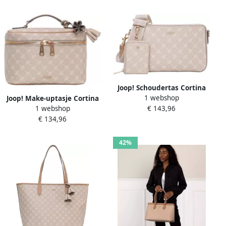
Joop! Schoudertas Cortina
1 webshop
1.0 jasmina shoulderbag
Joop! Make-uptasje Cortina
€ 143,96
1 webshop
shz
1.0 flora washbag mhz
€ 134,96
Make-up tas beautycase
toilettas
42%