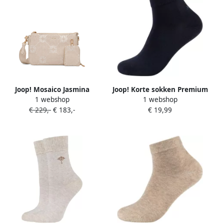
Joop! Mosaico Jasmina
Joop! Korte sokken Premium
1 webshop
1 webshop
schoudertas met
Essentials met logo-
€ 229,-
€ 183,-
€ 19,99
monogram Beige
opschrift bij de hiel (4 paar)