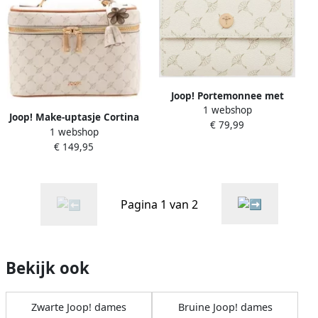
Joop! Portemonnee met
1 webshop
logomotief model 'Cosma'
Joop! Make-uptasje Cortina
€ 79,99
RFID-blocking
1 webshop
1.0 flora washbag mhz
€ 149,95
Make-up tas beautycase
toilettas
Pagina 1 van 2
Bekijk ook
Zwarte Joop! dames
Bruine Joop! dames