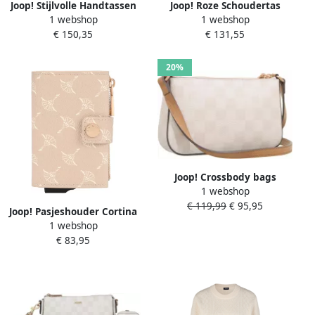
Joop! Stijlvolle Handtassen
Joop! Roze Schoudertas
1 webshop
1 webshop
Cortina 1.0 Milva Beige
Beige Dames
€ 150,35
€ 131,55
Dames
20%
Joop! Crossbody bags
1 webshop
Cortina Piazza Eunike
€ 119,99
€ 95,95
Shoulderbag Xshz1 in
Joop! Pasjeshouder Cortina
crème
1 webshop
1.0 c-four e-cage sv8
€ 83,95