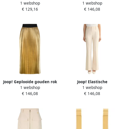
1 webshop
1 webshop
Sportieve Stijl Broek Beige
band met logo model
€ 129,16
€ 146,08
Dames
'FRIDI'
Joop! Geplooide gouden rok
Joop! Elastische
1 webshop
1 webshop
met elastische taille Beige
damesbroek met
€ 146,08
€ 146,08
Dames
uitlopende zoom Beige
Dames