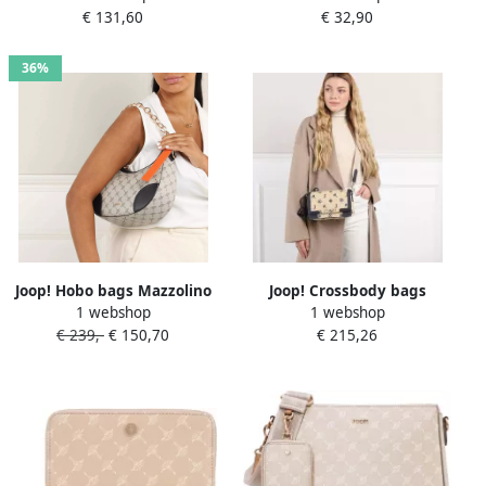
€ 131,60
€ 32,90
36%
Joop! Hobo bags Mazzolino
Joop! Crossbody bags
1 webshop
1 webshop
Edition Annina Shoulderbag
Tessere Sousa Shoulderbag
€ 239,-
€ 150,70
€ 215,26
in beige
Shf in beige