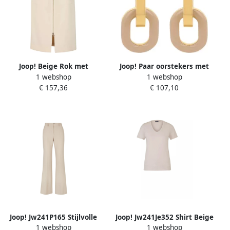
Joop! Beige Rok met
Joop! Paar oorstekers met
1 webshop
1 webshop
Ritssluiting Beige Dames
emaille haakje
€ 157,36
€ 107,10
verwijderbaar
Joop! Jw241P165 Stijlvolle
Joop! Jw241Je352 Shirt Beige
1 webshop
1 webshop
Broek Beige Dames
Dames