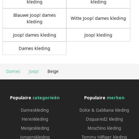
kleding
kleding
Blauwe Joop! dames
Witte Joop! dames kleding
kleding
Joop! dames kleding
Joop! kleding
Dames kleding
Dames
Joop!
Beige
Populaire
categorieën
Populaire
merken
Dameskleding
Dolce & Gabbana kleding
Herenkleding
Dsquared2 kleding
Meisjeskleding
Moschino kleding
Jongenskleding
Tommy Hilfiger kleding