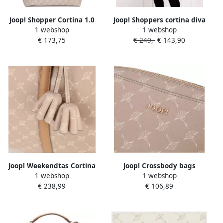
Joop! Shopper Cortina 1.0
Joop! Shoppers cortina diva
1 webshop
1 webshop
lara shopper lhz met
romea shopper mhz in
€ 173,75
€ 249,-
€ 143,90
uitneembaar ritstasje
beige
Joop! Weekendtas Cortina
Joop! Crossbody bags
1 webshop
1 webshop
1.0 aurora weekendtas lhz
cortina 1.0 cloe
€ 238,99
€ 106,89
Reistas sporttas met
shoulderbag shz in beige
afneembare schouderriem