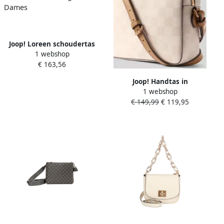
Joop! Loreen schoudertas
1 webshop
Cortina Edition Beige
€ 163,56
Dames
Joop! Handtas in
1 webshop
handtassenlook met
€ 149,99
€ 119,95
labelapplicatie model 'cloe'