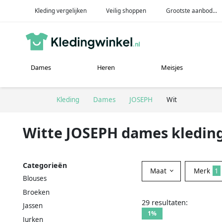
Kleding vergelijken
Veilig shoppen
Grootste aanbod...
Dames
Heren
Meisjes
Kleding
Dames
JOSEPH
Wit
Witte JOSEPH dames kledin
Categorieën
Maat
Merk
1
Blouses
Broeken
29 resultaten:
Jassen
1%
Jurken