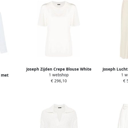
Joseph Zijden Crepe Blouse White
Joseph Lucht
1 webshop
1 w
 met
Dames
Broek Wit
€ 296,10
€ 
t