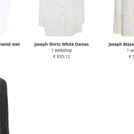
rhemd met
Joseph Shirts White Dames
Joseph Blaz
1 webshop
1 w
e Dames
€ 835,12
€ 