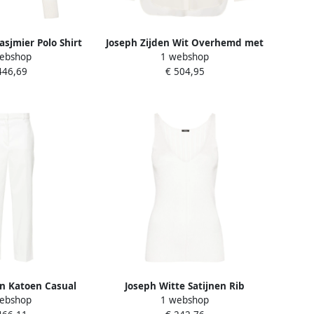
asjmier Polo Shirt
Joseph Zijden Wit Overhemd met
ebshop
1 webshop
ite Dames
Lange Mouwen White Dames
446,69
€ 504,95
n Katoen Casual
Joseph Witte Satijnen Rib
ebshop
1 webshop
 White Dames
Tanktop White Dames