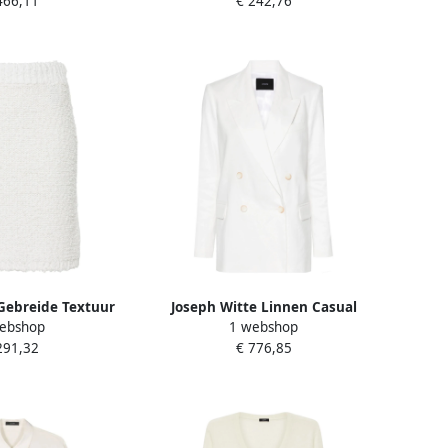
466,11
€ 242,76
Gebreide Textuur
Joseph Witte Linnen Casual
ebshop
1 webshop
k White Dames
Blazer White Dames
291,32
€ 776,85