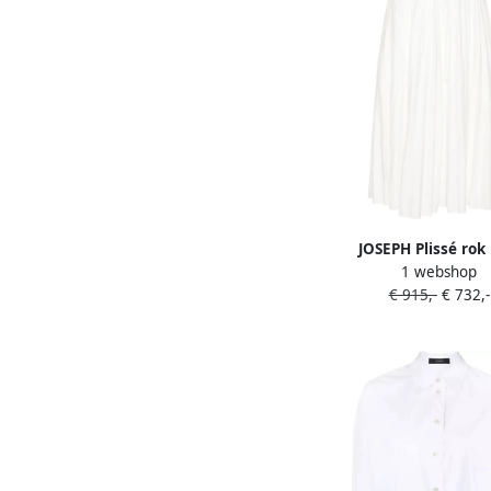
JOSEPH Plissé rok
1 webshop
linnenblend Wi
€ 915,-
€ 732,-