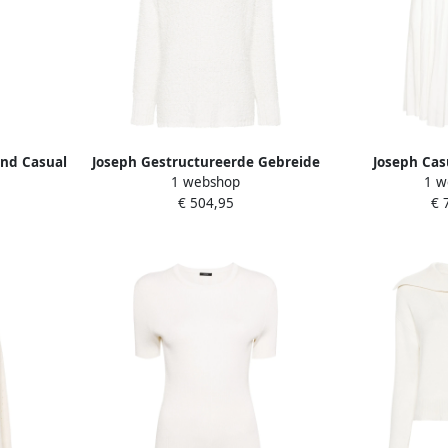
end Casual
Joseph Gestructureerde Gebreide
Joseph Cas
1 webshop
1 w
Dames
Polo Wit White Dames
Katoenen R
€ 504,95
€ 