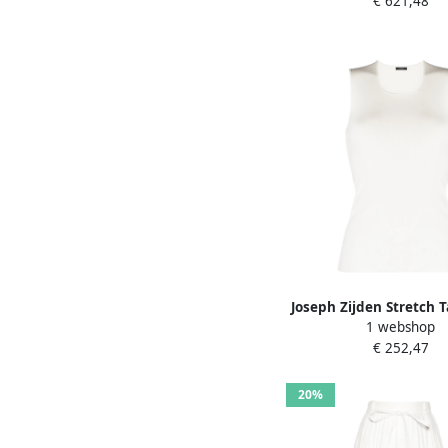
€ 621,48
Joseph Zijden Stretch 
1 webshop
Wit White Dam
€ 252,47
20%