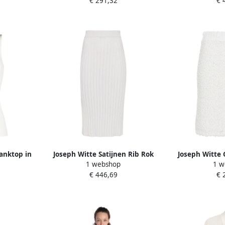
€ 291,32
€ 
Tanktop in
Joseph Witte Satijnen Rib Rok
Joseph Witte 
1 webshop
1 w
es
White Dames
Casual Ro
€ 446,69
€ 