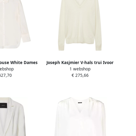
louse White Dames
Joseph Kasjmier V-hals trui Ivoor
ebshop
1 webshop
White Dames
427,70
€ 275,66