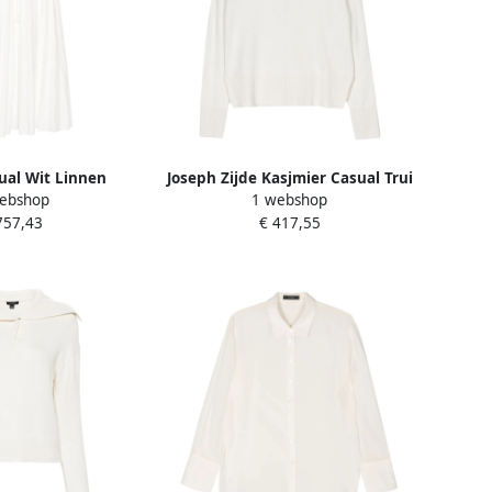
ual Wit Linnen
Joseph Zijde Kasjmier Casual Trui
ebshop
1 webshop
ok White Dames
Wit White Dames
757,43
€ 417,55