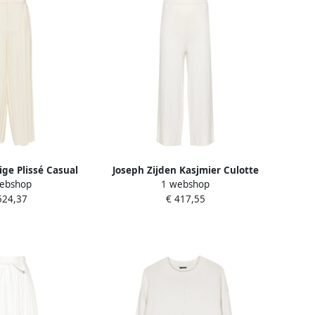
ige Plissé Casual
Joseph Zijden Kasjmier Culotte
ebshop
1 webshop
 White Dames
Broek Wit White Dames
524,37
€ 417,55