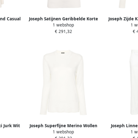
end Casual
Joseph Satijnen Geribbelde Korte
Joseph Zijde K
1 webshop
1 w
es
Mouw T-shirt Wit White Dames
Wit Wh
€ 291,32
€ 
i Jurk Wit
Joseph Superfijne Merino Wollen
Joseph Linne
1 webshop
1 w
Trui Wit White Dames
Broek Wit