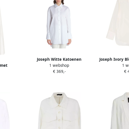
Joseph Witte Katoenen
Joseph Ivory B
1 webshop
1 w
 met
Overhemd van Berton White
€ 369,-
€ 
t
Dames