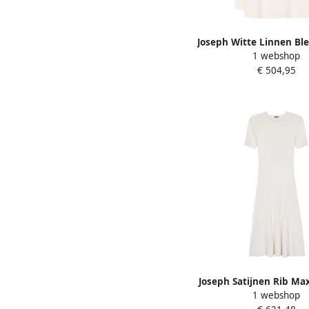
Joseph Witte Linnen Bl
1 webshop
Rok White Dam
€ 504,95
Joseph Satijnen Rib Max
1 webshop
White Dames