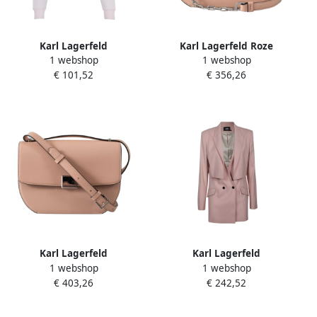
Karl Lagerfeld
Karl Lagerfeld Roze
1 webshop
1 webshop
Damespullover Pink Dames
Crossbody Tas Forever Pink
€ 101,52
€ 356,26
Dames
Karl Lagerfeld
Karl Lagerfeld
1 webshop
1 webshop
Architecturale Crossbody
Contrasterende Knoop
€ 403,26
€ 242,52
Tas Pink Dames
Blazer Pink Dames