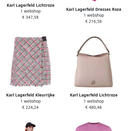
Karl Lagerfeld Lichtroze
Karl Lagerfeld Dresses Roze
1 webshop
Leren Schoudertas met
1 webshop
Dames
€ 347,58
Klepsluiting Pink Dames
€ 216,58
Karl Lagerfeld Kleurrijke
Karl Lagerfeld Lichtroze
1 webshop
1 webshop
korte portemonnee rok Pink
Mauve Leren Schoudertas
€ 224,24
€ 480,48
Dames
Pink Dames