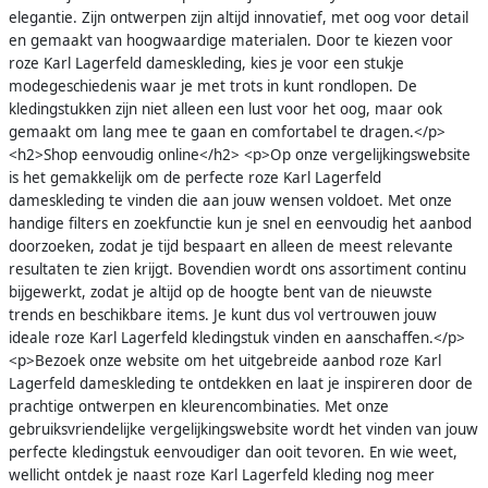
elegantie. Zijn ontwerpen zijn altijd innovatief, met oog voor detail
en gemaakt van hoogwaardige materialen. Door te kiezen voor
roze Karl Lagerfeld dameskleding, kies je voor een stukje
modegeschiedenis waar je met trots in kunt rondlopen. De
kledingstukken zijn niet alleen een lust voor het oog, maar ook
gemaakt om lang mee te gaan en comfortabel te dragen.</p>
<h2>Shop eenvoudig online</h2> <p>Op onze vergelijkingswebsite
is het gemakkelijk om de perfecte roze Karl Lagerfeld
dameskleding te vinden die aan jouw wensen voldoet. Met onze
handige filters en zoekfunctie kun je snel en eenvoudig het aanbod
doorzoeken, zodat je tijd bespaart en alleen de meest relevante
resultaten te zien krijgt. Bovendien wordt ons assortiment continu
bijgewerkt, zodat je altijd op de hoogte bent van de nieuwste
trends en beschikbare items. Je kunt dus vol vertrouwen jouw
ideale roze Karl Lagerfeld kledingstuk vinden en aanschaffen.</p>
<p>Bezoek onze website om het uitgebreide aanbod roze Karl
Lagerfeld dameskleding te ontdekken en laat je inspireren door de
prachtige ontwerpen en kleurencombinaties. Met onze
gebruiksvriendelijke vergelijkingswebsite wordt het vinden van jouw
perfecte kledingstuk eenvoudiger dan ooit tevoren. En wie weet,
wellicht ontdek je naast roze Karl Lagerfeld kleding nog meer