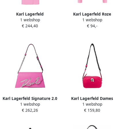
Karl Lagerfeld
Karl Lagerfeld Roze
1 webshop
1 webshop
Dubbelzijdige Ceintuurjas
Katoenen Sweatshirt voor
€ 244,40
€ 94,-
Pink Dames
Vrouwen Pink Dames
Karl Lagerfeld Signature 2.0
Karl Lagerfeld Dames
1 webshop
1 webshop
Schoudertas Pink Dames
Tassen Handtas Roze Aw23
€ 262,26
€ 159,80
Pink Dames