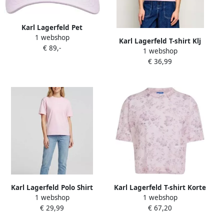
Karl Lagerfeld Pet
1 webshop
ASW33009
Karl Lagerfeld T-shirt Klj
€ 89,-
1 webshop
Ribbed Logo Tank
€ 36,99
Karl Lagerfeld Polo Shirt
Karl Lagerfeld T-shirt Korte
1 webshop
1 webshop
Lange Mouw Klj Reg
Mouw KLJ Mesh Aop Tee
€ 29,99
€ 67,20
Outline Logo Tee
B2W17089