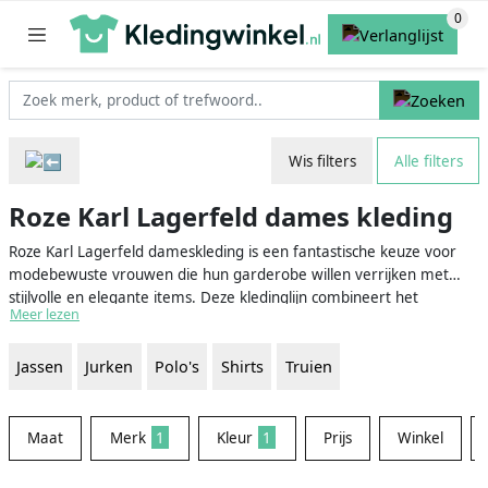
Wis filters
Alle filters
Roze Karl Lagerfeld dames kleding
Roze Karl Lagerfeld dameskleding is een fantastische keuze voor
modebewuste vrouwen die hun garderobe willen verrijken met
stijlvolle en elegante items. Deze kledinglijn combineert het
Meer lezen
klassieke en tijdloze ontwerp waar Karl Lagerfeld om bekend staat,
met een speelse en trendy roze kleur. Of je nu op zoek bent naar
Jassen
Jurken
Polo's
Shirts
Truien
een chique jurk voor een speciale gelegenheid of een stijlvolle
blouse voor op kantoor, roze Karl Lagerfeld kleding heeft altijd iets
bijzonders te bieden.
Maat
Merk
1
Kleur
1
Prijs
Winkel