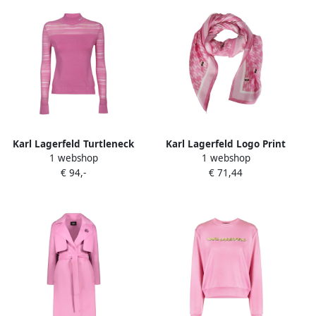
Karl Lagerfeld Turtleneck
Karl Lagerfeld Logo Print
1 webshop
1 webshop
Sweater met
Sjaal Pink Dames
€ 94,-
€ 71,44
Contrasterende Randen
Pink Dames