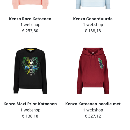
Kenzo Roze Katoenen
Kenzo Geborduurde
1 webshop
1 webshop
Sweatshirt met
katoenen sweatshirt Blue
€ 253,80
€ 138,18
Bloemenborduursel Pink
Dames
Dames
Kenzo Maxi Print Katoenen
Kenzo Katoenen hoodie met
1 webshop
1 webshop
Sweatshirt Black Dames
verstelbare capuchon en
€ 138,18
€ 327,12
zakken Red Dames