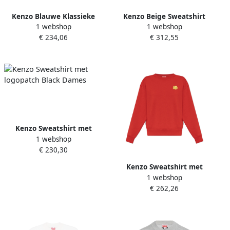
Kenzo Blauwe Klassieke
Kenzo Beige Sweatshirt
1 webshop
1 webshop
Crest Hoodie voor Vrouwen
Damesmode Beige Dames
€ 234,06
€ 312,55
Blue Dames
Kenzo Sweatshirt met
1 webshop
logopatch Black Dames
€ 230,30
Kenzo Sweatshirt met
1 webshop
geborduurd logo Red
€ 262,26
Dames