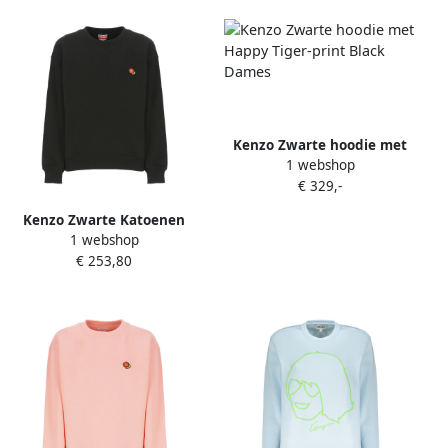
Kenzo Zwarte hoodie met
1 webshop
Happy Tiger-print Black
€ 329,-
Dames
Kenzo Zwarte Katoenen
1 webshop
Sweatshirt met
€ 253,80
Bloemenborduursel Black
Dames