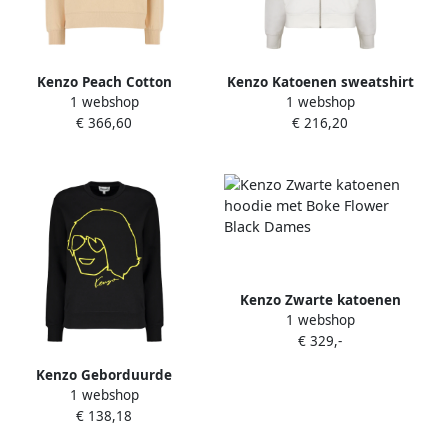
Kenzo Peach Cotton
Kenzo Katoenen sweatshirt
1 webshop
1 webshop
Sweatshirt Orange Dames
met volledige rits en
€ 366,60
€ 216,20
capuchon White Dames
Kenzo Zwarte katoenen
1 webshop
hoodie met Boke Flower
€ 329,-
Black Dames
Kenzo Geborduurde
1 webshop
Katoenen Sweater Black
€ 138,18
Dames