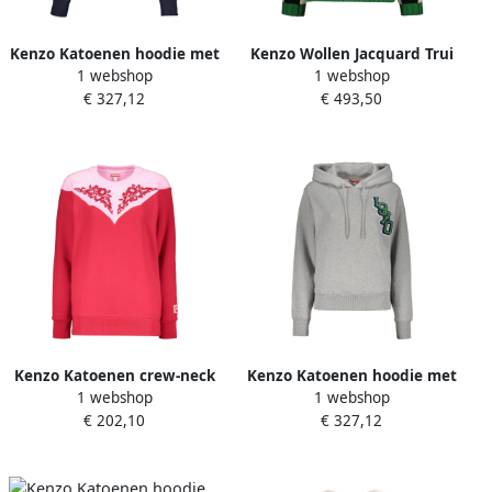
Kenzo Katoenen hoodie met
Kenzo Wollen Jacquard Trui
1 webshop
1 webshop
verstelbare capuchon en
Geribbelde Kraag Randen
€ 327,12
€ 493,50
geribde boorden Blue
Multicolor Dames
Dames
Kenzo Katoenen crew-neck
Kenzo Katoenen hoodie met
1 webshop
1 webshop
sweatshirt met geribbelde
verstelbare capuchon en
€ 202,10
€ 327,12
randen Red Dames
zakken Gray Dames