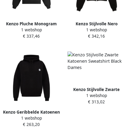
Kenzo Pluche Monogram
Kenzo Stijlvolle Nero
1 webshop
1 webshop
Sweatshirt Black Dames
Sweatshirt voor Vrouwen
€ 337,46
€ 342,16
Black Dames
Kenzo Stijlvolle Zwarte
1 webshop
Katoenen Sweatshirt Black
€ 313,02
Dames
Kenzo Geribbelde Katoenen
1 webshop
Hoodie met Zakken Black
€ 263,20