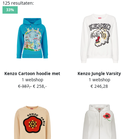
125 resultaten:
33%
Kenzo Cartoon hoodie met
Kenzo Jungle Varsity
1 webshop
1 webshop
grafische print Blauw
Sweatshirt Hoodie White
€ 387,-
€ 258,-
€ 246,28
Dames