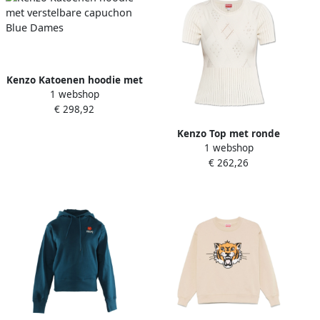
Kenzo Katoenen hoodie met
1 webshop
verstelbare capuchon Blue
€ 298,92
Dames
Kenzo Top met ronde
1 webshop
halslijn Beige Dames
€ 262,26