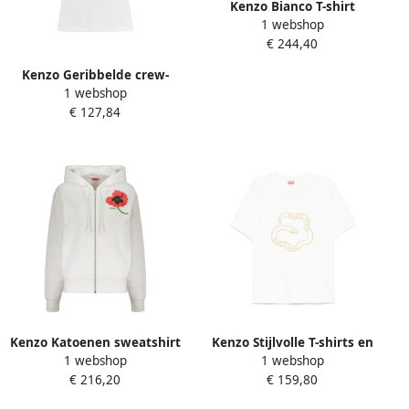
Kenzo Bianco T-shirt
1 webshop
Stijlvolle Casual Pasvorm
€ 244,40
White Dames
Kenzo Geribbelde crew-
1 webshop
neck T-shirt van katoen
€ 127,84
White Dames
Kenzo Katoenen sweatshirt
Kenzo Stijlvolle T-shirts en
1 webshop
1 webshop
met volledige rits en
Polos White Dames
€ 216,20
€ 159,80
capuchon White Dames