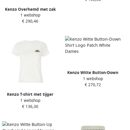
Kenzo Overhemd met zak
1 webshop
White Dames
€ 290,46
Kenzo Witte Button-Down
1 webshop
Shirt Logo Patch White
€ 270,72
Dames
Kenzo T-shirt met tijger
1 webshop
motief White Dames
€ 136,30