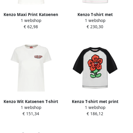
Kenzo Maxi Print Katoenen
Kenzo T-shirt met
1 webshop
1 webshop
T-shirt White Dames
bloemenmotief White
€ 62,98
€ 230,30
Dames
Kenzo Wit Katoenen T-shirt
Kenzo T-shirt met print
1 webshop
1 webshop
met Logo Borduurwerk
White Dames
€ 151,34
€ 186,12
White Dames