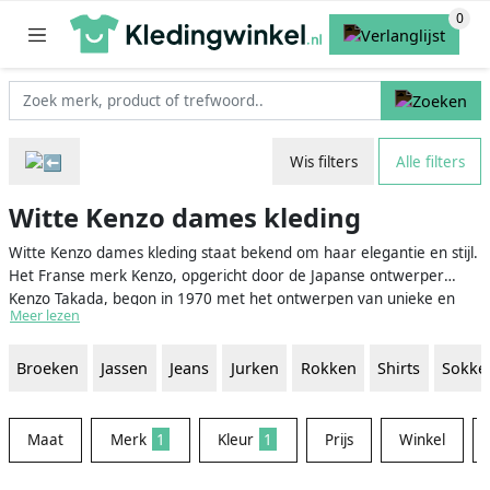
Wis filters
Alle filters
Witte Kenzo dames kleding
Witte Kenzo dames kleding staat bekend om haar elegantie en stijl.
Het Franse merk Kenzo, opgericht door de Japanse ontwerper
Kenzo Takada, begon in 1970 met het ontwerpen van unieke en
Meer lezen
hoogwaardige kleding voor zowel mannen als vrouwen. Kenzo
staat synoniem voor kleurrijke en gedurfde ontwerpen, maar hun
Broeken
Jassen
Jeans
Jurken
Rokken
Shirts
Sokke
witte kledingcollectie voor dames straalt een verfijnde en tijdloze
elegantie uit. Wit is een kleur die nooit uit de mode raakt en een
essentieel onderdeel is van elke garderobe. Of je nu op zoek bent
naar een chic wit overhemd, een trendy witte jurk of een stijlvol wit
Maat
Merk
1
Kleur
1
Prijs
Winkel
T-shirt, de witte Kenzo dames kleding is er voor elke gelegenheid.