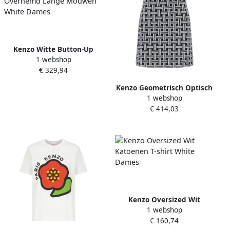
Kenzo Witte Button-Up
1 webshop
Overhemd Lange Mouwen
€ 329,94
White Dames
Kenzo Geometrisch Optisch
1 webshop
Patroon Wollen Rok Black
€ 414,03
Dames
Kenzo Oversized Wit
1 webshop
Katoenen T-shirt White
€ 160,74
Dames