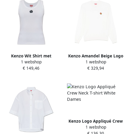
Kenzo Wit Shirt met
Kenzo Amandel Beige Logo
1 webshop
1 webshop
Geborduurd Merkembleem
Patch Crew Neck White
€ 149,46
€ 329,94
White Dames
Dames
Kenzo Logo Appliqué Crew
1 webshop
Neck T-shirt White Dames
€ 136,30