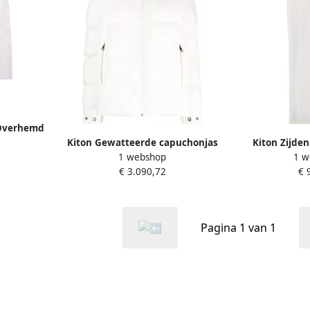
 Overhemd
e White
Kiton Gewatteerde capuchonjas
Kiton Zijde
1 webshop
1 w
White Dames
Whit
€ 3.090,72
€ 
Pagina 1 van 1