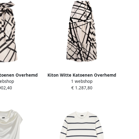
atoenen Overhemd
Kiton Witte Katoenen Overhemd
ebshop
1 webshop
e Dames
White Dames
902,40
€ 1.287,80