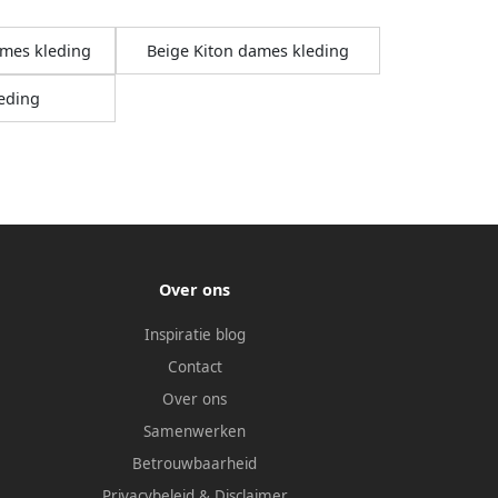
mes kleding
Beige Kiton dames kleding
eding
Over ons
Inspiratie blog
Contact
Over ons
Samenwerken
Betrouwbaarheid
Privacybeleid
&
Disclaimer