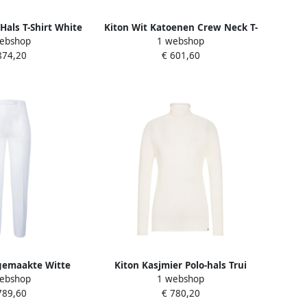
-Hals T-Shirt White
Kiton Wit Katoenen Crew Neck T-
ebshop
1 webshop
ames
shirt White Dames
874,20
€ 601,60
gemaakte Witte
Kiton Kasjmier Polo-hals Trui
ebshop
1 webshop
rettenbroek White
White Dames
789,60
€ 780,20
ames