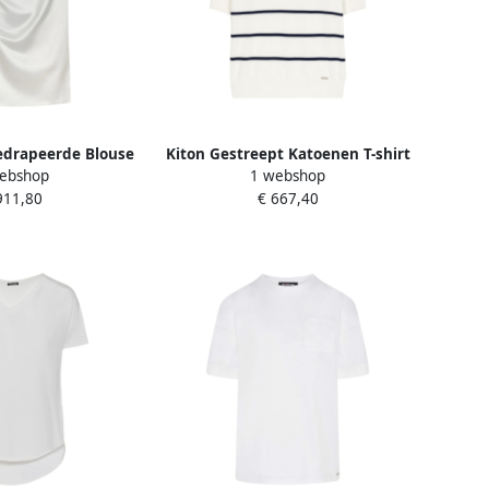
edrapeerde Blouse
Kiton Gestreept Katoenen T-shirt
ebshop
1 webshop
e Dames
White Dames
911,80
€ 667,40