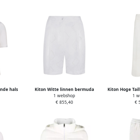
nde hals
Kiton Witte linnen bermuda
Kiton Hoge Tai
1 webshop
1 w
Dames
shorts met broderie anglaise
Jeans W
€ 855,40
€ 
White Dames