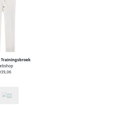
n Trainingsbroek
ebshop
e Dames
939,06