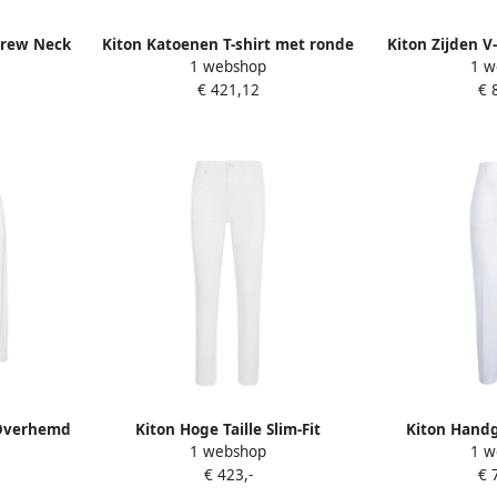
Crew Neck
Kiton Katoenen T-shirt met ronde
Kiton Zijden V
1 webshop
1 w
mes
hals White Dames
D
€ 421,12
€ 
 Overhemd
Kiton Hoge Taille Slim-Fit
Kiton Hand
1 webshop
1 w
Dames
Katoenen Broek White Dames
Katoenen Siga
€ 423,-
€ 
D