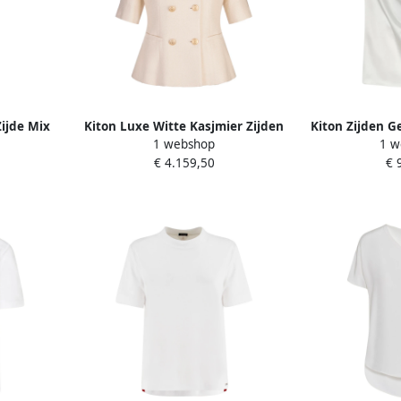
Zijde Mix
Kiton Luxe Witte Kasjmier Zijden
Kiton Zijden G
1 webshop
1 w
es
Vest White Dames
Whit
€ 4.159,50
€ 