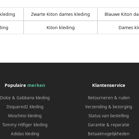
kleding
Zwarte Kiton dames kleding
Blauwe Kiton da
ding
Kiton kleding
Dames kl
Populaire
merken
Klantenservice
Dolce & Gabbana kleding
Retourneren & ruilen
Dsquared2 kleding
Verzending & bezorging
Moschino kleding
Status van bestelling
Tommy Hilfiger kleding
Garantie & reparatie
Adidas kleding
Betaalmogelijkheden