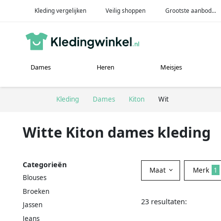
Kleding vergelijken
Veilig shoppen
Grootste aanbod...
Dames
Heren
Meisjes
Kleding
Dames
Kiton
Wit
Witte Kiton dames kleding
Categorieën
Maat
Merk
1
Blouses
Broeken
23 resultaten:
Jassen
Jeans