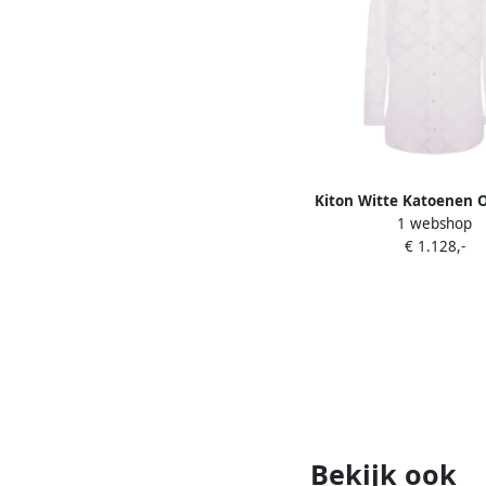
Kiton Witte Katoenen
1 webshop
met Broderie Anglais
€ 1.128,-
Dames
Bekijk ook