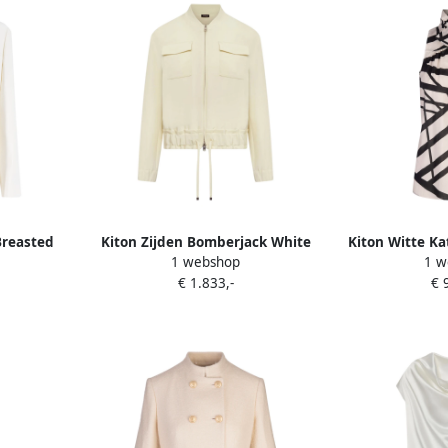
Breasted
Kiton Zijden Bomberjack White
Kiton Witte K
1 webshop
1 w
mes
Dames
Whit
€ 1.833,-
€ 