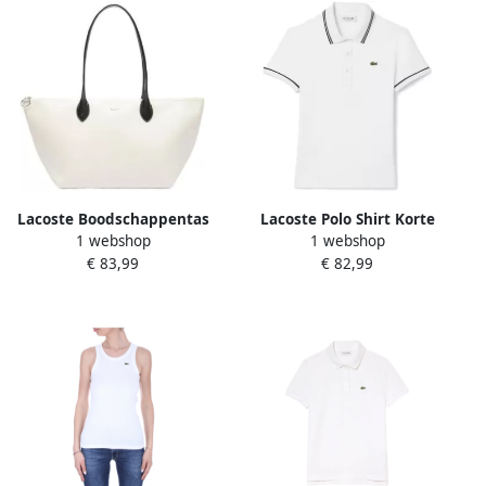
Lacoste Boodschappentas
Lacoste Polo Shirt Korte
1 webshop
1 webshop
Cabas
Mouw Slim Fit Polo
€ 83,99
€ 82,99