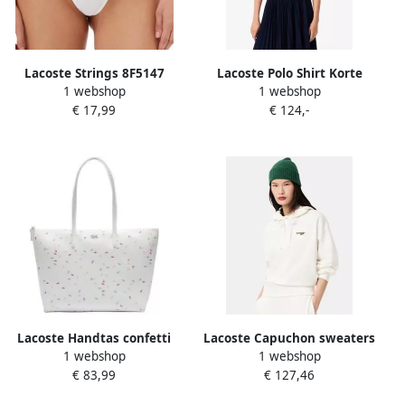
Lacoste Strings 8F5147
Lacoste Polo Shirt Korte
1 webshop
1 webshop
Mouw PF1123
€ 17,99
€ 124,-
Lacoste Handtas confetti
Lacoste Capuchon sweaters
1 webshop
1 webshop
SF7607
€ 83,99
€ 127,46