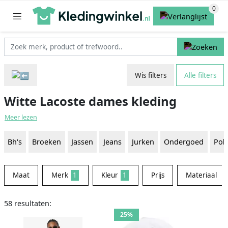
Wis filters
Alle filters
Witte Lacoste dames kleding
Meer lezen
Bh's
Broeken
Jassen
Jeans
Jurken
Ondergoed
Polo
Maat
Merk
1
Kleur
1
Prijs
Materiaal
58 resultaten:
25%