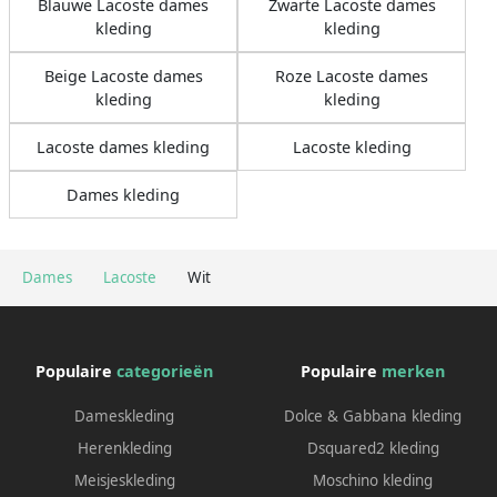
Blauwe Lacoste dames
Zwarte Lacoste dames
kleding
kleding
Beige Lacoste dames
Roze Lacoste dames
kleding
kleding
Lacoste dames kleding
Lacoste kleding
Dames kleding
Dames
Lacoste
Wit
Populaire
categorieën
Populaire
merken
Dameskleding
Dolce & Gabbana kleding
Herenkleding
Dsquared2 kleding
Meisjeskleding
Moschino kleding