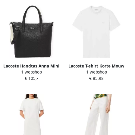
Lacoste Handtas Anna Mini
Lacoste T-shirt Korte Mouw
1 webshop
1 webshop
Bag Noir Farine
TH5060-001
€ 105,-
€ 85,98