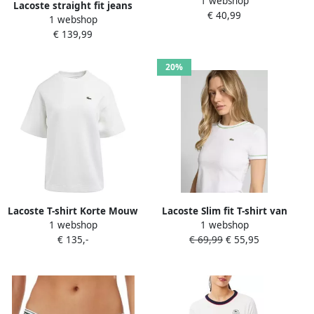
1 webshop
Lacoste straight fit jeans
€ 40,99
1 webshop
van katoenmix
€ 139,99
20%
Lacoste T-shirt Korte Mouw
Lacoste Slim fit T-shirt van
1 webshop
1 webshop
TF730170V
katoenmix
€ 135,-
€ 69,99
€ 55,95