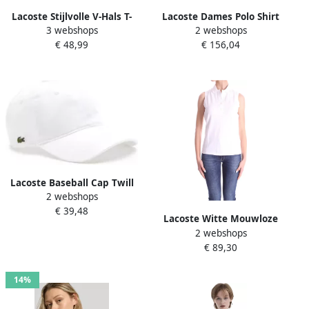
Lacoste Stijlvolle V-Hals T-
Lacoste Dames Polo Shirt
3 webshops
2 webshops
Shirt White Dames
Wit Katoen White Dames
€ 48,99
€ 156,04
Lacoste Baseball Cap Twill
2 webshops
Katoen Biologisch White
€ 39,48
Lacoste Witte Mouwloze
2 webshops
Top Zomercollectie White
€ 89,30
Dames
14%