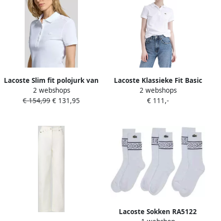
Lacoste Slim fit polojurk van
Lacoste Klassieke Fit Basic
2 webshops
2 webshops
katoenmix model 'LIONNE'
Logo Witte Polo White
€ 154,99
€ 131,95
€ 111,-
Dames
Lacoste Sokken RA5122