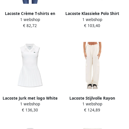
Lacoste Crème T-shirts en
Lacoste Klassieke Polo Shirt
1 webshop
1 webshop
Polos Logo Front White
van Zacht Katoen White
€ 82,72
€ 103,40
Dames
Dames
Lacoste Jurk met logo White
Lacoste Stijlvolle Rayon
1 webshop
1 webshop
Dames
Cargo Broek White Dames
€ 136,30
€ 124,89