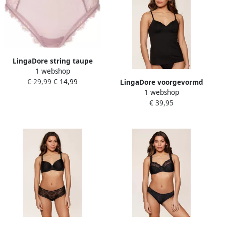
LingaDore string taupe
1 webshop
€ 29,99
€ 14,99
LingaDore voorgevormd
1 webshop
hemd zwart
€ 39,95