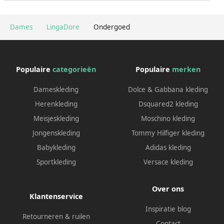
Dames
LingaDore
Ondergoed
Populaire
categorieën
Populaire
merken
Dameskleding
Dolce & Gabbana kleding
Herenkleding
Dsquared2 kleding
Meisjeskleding
Moschino kleding
Jongenskleding
Tommy Hilfiger kleding
Babykleding
Adidas kleding
Sportkleding
Versace kleding
Over ons
Klantenservice
Inspiratie blog
Retourneren & ruilen
Contact