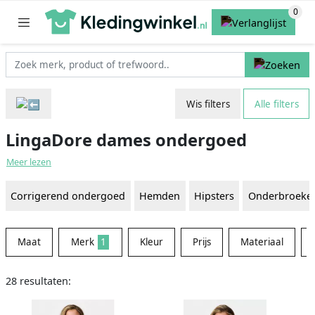
Wis filters
Alle filters
LingaDore dames ondergoed
Meer lezen
Corrigerend ondergoed
Hemden
Hipsters
Onderbroeke
Maat
Merk
1
Kleur
Prijs
Materiaal
28 resultaten: