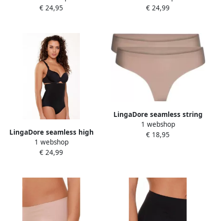
€ 24,95
€ 24,99
beige
LingaDore seamless string
1 webshop
(set van 2) lichtbeige
LingaDore seamless high
€ 18,95
1 webshop
waist corrigerende slip
€ 24,99
zwart