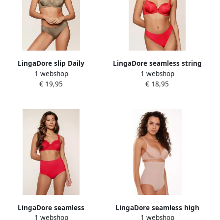
LingaDore slip Daily
LingaDore seamless string
1 webshop
1 webshop
olijfgroen
(set van 2) rood
€ 19,95
€ 18,95
LingaDore seamless
LingaDore seamless high
1 webshop
1 webshop
maxislip (set van 2) rood
waist corrigerende slip