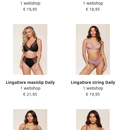
1 webshop
1 webshop
Slip
(set van 2) olijfgroen
€ 19,95
€ 18,95
LingaDore maxislip Daily
LingaDore string Daily
1 webshop
1 webshop
zwart
donkerroze
€ 21,95
€ 19,95