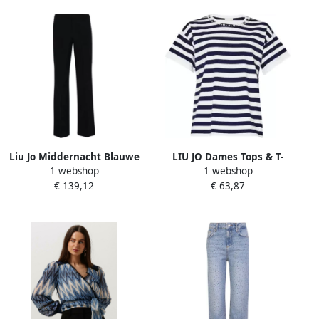
Liu Jo Middernacht Blauwe
LIU JO Dames Tops & T-
1 webshop
1 webshop
Broek met Riemlussen Blue
shirts J.striped T-shirt
€ 139,12
€ 63,87
Dames
Blauw wit Gestreept