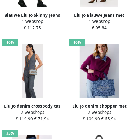
Blauwe Liu Jo Skinny Jeans
Liu Jo Blauwe Jeans met
1 webshop
1 webshop
B.up Rampy H.w. Normal
Gebruikte Wassing en
€ 112,75
€ 95,84
WAsh
Vernietigde Details Blue
Dames
40%
40%
Liu Jo denim crossbody tas
Liu Jo denim shopper met
2 webshops
2 webshops
blauw
panterprint bruin
€ 119,90
€ 71,94
€ 109,90
€ 65,94
33%