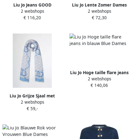
Liu Jo Jeans GOOD
Liu Jo Lente Zomer Dames
2 webshops
2 webshops
MAGNETIC UA5079 D4988-
Sweatshirt Collectie Blue
€ 116,20
€ 72,30
78806
Dames
Liu Jo Hoge taille flare jeans
2 webshops
in blauw Blue Dames
€ 140,06
Liu Jo Grijze Sjaal met
2 webshops
Cerulean Blauwe Rand Gray
€ 59,-
Dames