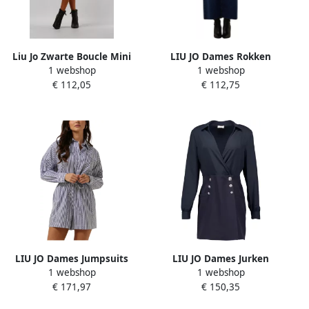
Liu Jo Zwarte Boucle Mini
LIU JO Dames Rokken
1 webshop
1 webshop
Rok Elegant Vrouwelijk
Gonna Lunga Denim
€ 112,05
€ 112,75
Multicolor Dames
Donkerblauw
LIU JO Dames Jumpsuits
LIU JO Dames Jurken
1 webshop
1 webshop
Popeline Stampa Tp Dress
Thriller Bottoni Dress
€ 171,97
€ 150,35
Blauw wit Gestreept
Donkerblauw