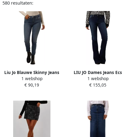
580 resultaten:
Liu Jo Blauwe Skinny Jeans
LIU JO Dames Jeans Ecs
1 webshop
1 webshop
Hoge Taille Blue Dames
Pant.authentic Beat H.w.
€ 90,19
€ 155,05
Blauw