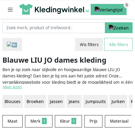
Wis filters
Alle filters
Blauwe LIU JO dames kleding
Ben je op zoek naar stijlvolle en hoogwaardige blauwe LIU JO
dames kleding? Dan ben je bij ons aan het juiste adres! Onze
vergelijkingswebsite voor kleding biedt je de mogelijkheid om in één
Meer lezen
oogopslag de beste en meest stijlvolle blauwe LIU JO dames kleding
te vinden. Doorzoek het uitgebreide aanbod van blauwe LIU JO
Blouses
Broeken
Jassen
Jeans
Jumpsuits
Jurken
R
dames kleding en laat je inspireren door de vele soorten, modellen
en combinaties.
Maat
Merk
1
Kleur
1
Prijs
Materiaal