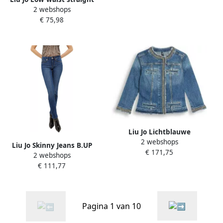
2 webshops
leg cargo jeans Mo blauw
€ 75,98
Liu Jo Lichtblauwe
2 webshops
Katoenen Blazer met
Liu Jo Skinny Jeans B.UP
€ 171,75
Zakken Blue Dames
2 webshops
MAGNETIC REG.W. UXX028
€ 111,77
D4186
Pagina 1 van 10