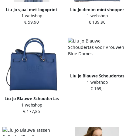
Liu Jo sjaal met logoprint
Liu Jo denim mini shopper
1 webshop
1 webshop
blauw
blauw
€ 59,90
€ 139,90
Liu Jo Blauwe Schoudertas
1 webshop
voor Vrouwen Blue Dames
€ 169,-
Liu Jo Blauwe Schoudertas
1 webshop
met Gouden Details Blue
€ 177,85
Dames