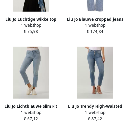
Liu Jo Luchtige wikkeltop
Liu Jo Blauwe cropped jeans
1 webshop
1 webshop
met kanten details
met hoge taille en strass
€ 75,98
€ 174,84
Sunshine blauw
versiering Blauw Dames
Liu Jo Lichtblauwe Slim Fit
Liu Jo Trendy High-Waisted
1 webshop
1 webshop
Jeans Autentic Monroe
Skinny Jeans Blauw Dames
€ 67,12
€ 87,42
Reeg.w.