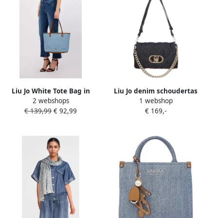
Liu Jo White Tote Bag in
Liu Jo denim schoudertas
2 webshops
1 webshop
denim-look model 'Evrim'
met panterprint
€ 139,99
€ 92,99
€ 169,-
donkerblauw bruin