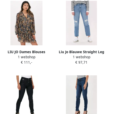
LIU JO Dames Blouses
Liu Jo Blauwe Straight Leg
1 webshop
1 webshop
Tunica Ts Nav Blauw
Jeans Ecs Pant.denim
€ 111,-
€ 97,71
Straight H.w.