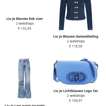
Liu Jo Blauwe Rok voor
2 webshops
Vrouwen Blue Dames
€ 132,93
Liu Jo Blauwe dameskleding
2 webshops
Blue Dames
€ 118,50
Liu Jo Lichtblauwe Logo Tas
2 webshops
met Verstelbare
€ 109,97
Schouderband Blue Dames
Liu Jo Low waist straight