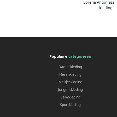
Lorena Antoniazzi
kleding
Populaire
categorieën
Dameskleding
Herenkleding
Meisjeskleding
Jongenskleding
Babykleding
Sportkleding