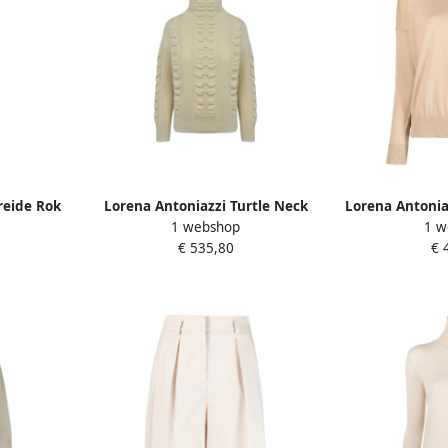
reide Rok
Lorena Antoniazzi Turtle Neck
Lorena Antonia
1 webshop
1 w
Gebreide Trui Beige Dames
Gebreide Tr
€ 535,80
€ 