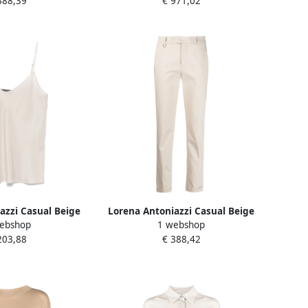
388,39
€ 971,02
azzi Casual Beige
Lorena Antoniazzi Casual Beige
ebshop
1 webshop
 Beige Dames
Broek Beige Dames
203,88
€ 388,42