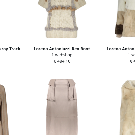
uroy Track
Lorena Antoniazzi Rex Bont
Lorena Antoni
1 webshop
1 w
ille Beige
Coltrui Trui Beige Dames
manchetten f
€ 484,10
€ 
lurex drad