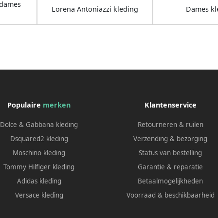
 dames
Lorena Antoniazzi kleding
Dames kl
Populaire
merken
Klantenservice
Dolce & Gabbana kleding
Retourneren & ruilen
Dsquared2 kleding
Verzending & bezorging
Moschino kleding
Status van bestelling
Tommy Hilfiger kleding
Garantie & reparatie
Adidas kleding
Betaalmogelijkheden
Versace kleding
Voorraad & beschikbaarheid