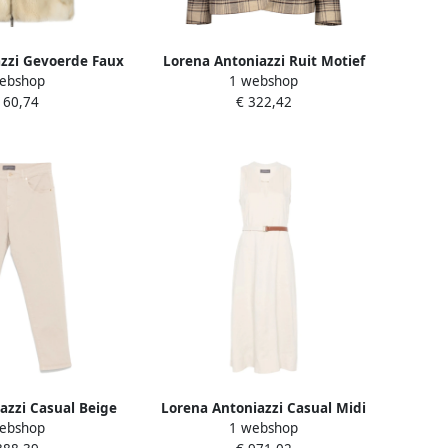
zzi Gevoerde Faux
Lorena Antoniazzi Ruit Motief
ebshop
1 webshop
 Capuchon Beige
Wollen Blazer Beige Dames
160,74
€ 322,42
ames
azzi Casual Beige
Lorena Antoniazzi Casual Midi
ebshop
1 webshop
oek Beige Dames
Jurk in Beige Dames