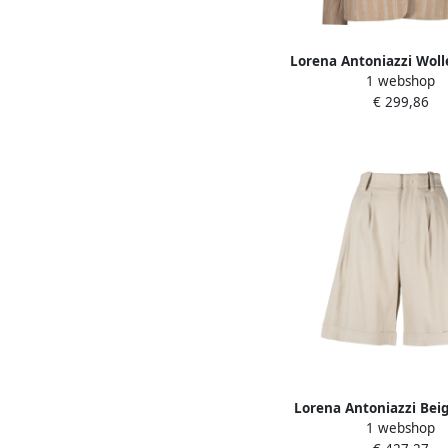
Lorena Antoniazzi Woll
1 webshop
breasted blazer met re
€ 299,86
Beige Dames
Lorena Antoniazzi Bei
1 webshop
Bermuda Shorts Beig