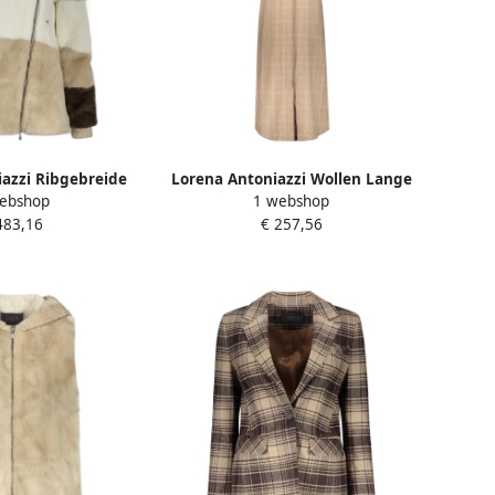
azzi Ribgebreide
Lorena Antoniazzi Wollen Lange
ebshop
1 webshop
aux fur jack met
Jurk met Zakken Beige Dames
483,16
€ 257,56
en Beige Dames