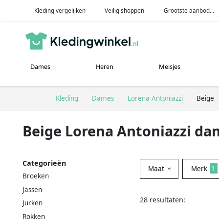
Kleding vergelijken
Veilig shoppen
Grootste aanbod...
Dames
Heren
Meisjes
Kleding
Dames
Lorena Antoniazzi
Beige
Beige Lorena Antoniazzi da
Categorieën
Maat
Merk
1
Broeken
Jassen
28 resultaten:
Jurken
Rokken