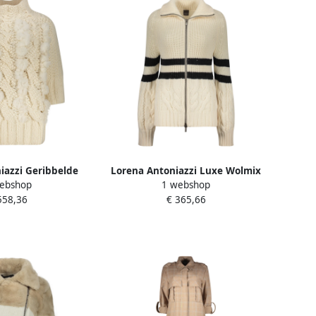
iazzi Geribbelde
Lorena Antoniazzi Luxe Wolmix
ebshop
1 webshop
ontinzetten Beige
Kabeltrui Vest Beige Dames
558,36
€ 365,66
ames