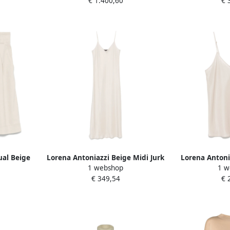
€ 1.400,60
€ 
Dames
ual Beige
Lorena Antoniazzi Beige Midi Jurk
Lorena Antoni
1 webshop
1 w
s Beige
met Petticoat Stijl Beige Dames
Tank Top
€ 349,54
€ 