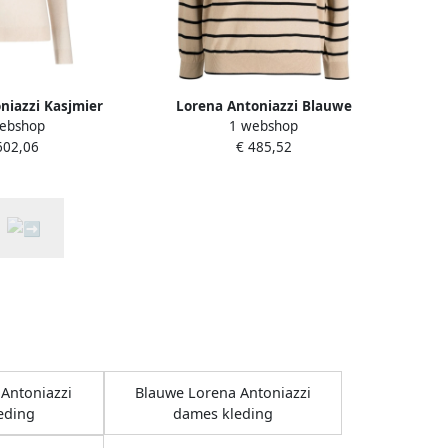
niazzi Kasjmier
Lorena Antoniazzi Blauwe
ebshop
1 webshop
i in Beige Dames
Gebreide Choker Trui Beige
602,06
€ 485,52
Dames
Antoniazzi
Blauwe Lorena Antoniazzi
eding
dames kleding