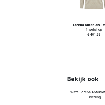
Lorena Antoniazzi M
1 webshop
Gebreide Trui met V-H
€ 401,38
Dames
Bekijk ook
Witte Lorena Antonia
kleding