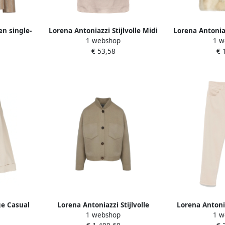
en single-
Lorena Antoniazzi Stijlvolle Midi
Lorena Antonia
1 webshop
1 w
verskraag
Rok met Zakken en Rits Beige
Fur Vest met
€ 53,58
€ 
Dames
D
ge Casual
Lorena Antoniazzi Stijlvolle
Lorena Antoni
1 webshop
1 w
e Dames
Wollen Jas voor Vrouwen Beige
Katoenen Br