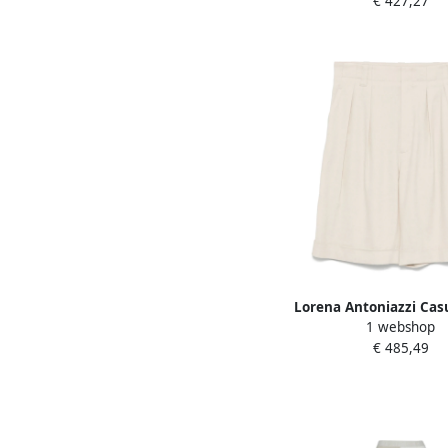
€ 427,27
Lorena Antoniazzi Cas
1 webshop
Linnen Viscose Short
€ 485,49
Dames