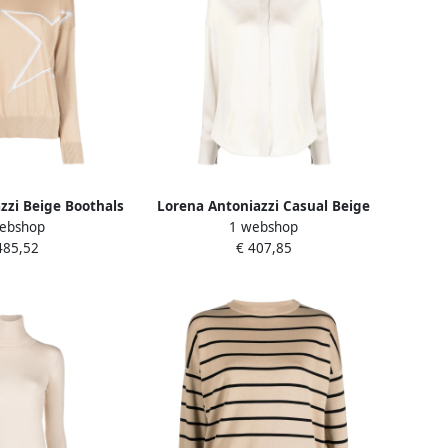
zzi Beige Boothals
Lorena Antoniazzi Casual Beige
ebshop
1 webshop
ui Beige Dames
Lange Mouwen Shirt Beige
485,52
€ 407,85
Dames