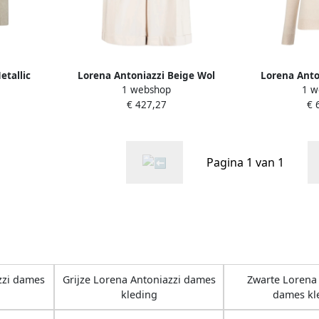
etallic
Lorena Antoniazzi Beige Wol
Lorena Anto
1 webshop
1 w
als Beige
Casual Shorts Beige Dames
Coltrui Tru
€ 427,27
€ 
Pagina 1 van 1
zzi dames
Grijze Lorena Antoniazzi dames
Zwarte Lorena 
kleding
dames kl