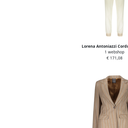
Lorena Antoniazzi Cord
1 webshop
Pants met elastische ta
€ 171,08
Dames