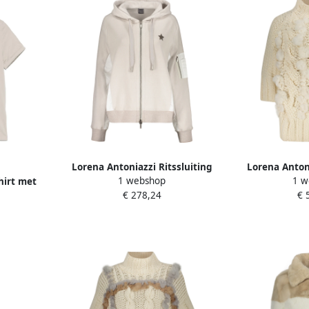
Lorena Antoniazzi Ritssluiting
Lorena Anton
1 webshop
1 w
hirt met
Hoodie met Ster Patch Beige
coltrui met b
€ 278,24
€ 
eige
Dames
D