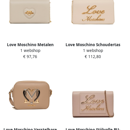
Love Moschino Metalen
Love Moschino Schoudertas
1 webshop
1 webshop
Ketting Schoudertas met
met Metalen Ketting en
€ 97,76
€ 112,80
Logo Beige Dames
Zakken Beige Dames
Love Moschino Verstelbare
Love Moschino Stijlvolle PU-