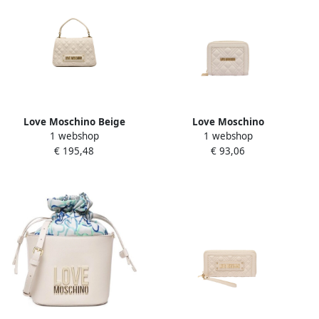
Love Moschino Beige
Love Moschino
1 webshop
1 webshop
Handtas met Verstelbare
Goudkleurige Logo
€ 195,48
€ 93,06
Schouderband Beige Dames
Portemonnee in Ivoor Beige
Dames