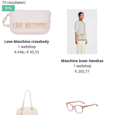
75 resultaten:
51%
Love Moschino crossbody
1 webshop
tas Bold Love ecru
€ 195,-
€ 95,55
Moschino Ivoor Handtas
1 webshop
Elegant en Glamoureus
€ 205,77
Beige Dames