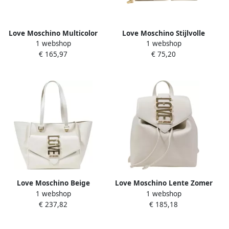
Love Moschino Multicolor
Love Moschino Stijlvolle
1 webshop
1 webshop
Acetaat Frames Brilmodel
Portemonnee met Meerdere
€ 165,97
€ 75,20
Beige Dames
Compartimenten Beige
Dames
Love Moschino Beige
Love Moschino Lente Zomer
1 webshop
1 webshop
Handtas met Ritssluiting
Dames Rugzak Collectie
€ 237,82
€ 185,18
Beige Dames
Beige Dames