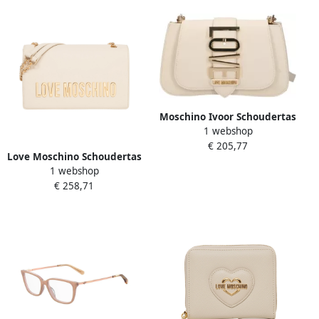
Moschino Ivoor Schoudertas
1 webshop
Chic en Trendy Beige
€ 205,77
Dames
Love Moschino Schoudertas
1 webshop
met Verstelbare Band en
€ 258,71
Magneetsluiting Beige
Dames