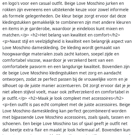
en logo's voor een casual outfit. Beige Love Moschino jurken en
rokken zijn eveneens een uitstekende keuze voor zowel informele
als formele gelegenheden. De kleur beige zorgt ervoor dat deze
kledingstukken gemakkelijk te combineren zijn met andere kleuren
en items in je garderobe, waardoor je eindeloos kunt mixen en
matchen.</p> <h2>Het belang van kwaliteit en comfort</h2>
<p>Naast stijl en veelzijdigheid is kwaliteit een belangrijk aspect van
Love Moschino dameskleding. De kleding wordt gemaakt van
hoogwaardige materialen zoals zacht katoen, soepel zijde en
comfortabel viscose, waardoor je verzekerd bent van een
comfortabele pasvorm en een langdurige kwaliteit. Bovendien zijn
de beige Love Moschino kledingstukken met zorg en aandacht
ontworpen, zodat ze perfect passen bij de vrouwelijke vorm en je
silhouet op de juiste manier accentueren. Dit zorgt ervoor dat je je
niet alleen stijlvol voelt, maar ook zelfverzekerd en comfortabel in
je outfit.</p> <h2>Maak je look compleet met accessoires</h2>
<p>Een outfit is pas echt compleet met de juiste accessoires. Beige
Love Moschino dameskleding kan perfect gecombineerd worden
met bijpassende Love Moschino accessoires, zoals sjaals, tassen en
schoenen. Een beige Love Moschino tas of sjaal geeft je outfit net
dat beetje extra flair en maakt je look helemaal af. Bovendien kun