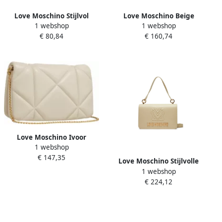
Love Moschino Stijlvol
Love Moschino Beige
1 webshop
1 webshop
Gehaakte Schoudertas
Schoudertas met
€ 80,84
€ 160,74
Beige Dames
Vouwsluiting en
Compartiment Beige Dames
Love Moschino Ivoor
1 webshop
Schoudertas voor Vrouwen
€ 147,35
Beige Dames
Love Moschino Stijlvolle
1 webshop
Schoudertas Groot Beige
€ 224,12
Dames