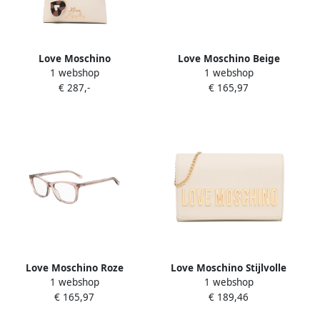
Love Moschino
Love Moschino Beige
1 webshop
1 webshop
Gewatteerde shopper Beige
Acetaat Damesbril Beige
€ 287,-
€ 165,97
Dames
Love Moschino Roze
Love Moschino Stijlvolle
1 webshop
1 webshop
Rechthoekige Bril Beige
letter schoudertas Beige
€ 165,97
€ 189,46
Dames
Dames