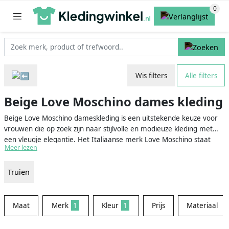
Wis filters
Alle filters
Beige Love Moschino dames kleding
Beige Love Moschino dameskleding is een uitstekende keuze voor
vrouwen die op zoek zijn naar stijlvolle en modieuze kleding met
een vleugje elegantie. Het Italiaanse merk Love Moschino staat
Meer lezen
bekend om zijn speelse en kleurrijke ontwerpen, die perfect passen
bij de moderne vrouw die graag haar eigen unieke stijl wil
Truien
uitdrukken. Beige is een kleur die veelzijdigheid en rust uitstraalt en
is daarmee een ideale basis voor elke garderobe.
Maat
Merk
1
Kleur
1
Prijs
Materiaal