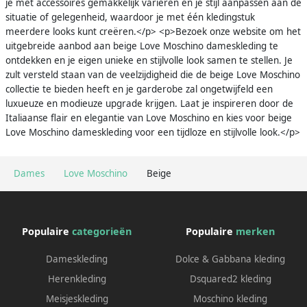
je met accessoires gemakkelijk variëren en je stijl aanpassen aan de
situatie of gelegenheid, waardoor je met één kledingstuk
meerdere looks kunt creëren.</p> <p>Bezoek onze website om het
uitgebreide aanbod aan beige Love Moschino dameskleding te
ontdekken en je eigen unieke en stijlvolle look samen te stellen. Je
zult versteld staan van de veelzijdigheid die de beige Love Moschino
collectie te bieden heeft en je garderobe zal ongetwijfeld een
luxueuze en modieuze upgrade krijgen. Laat je inspireren door de
Italiaanse flair en elegantie van Love Moschino en kies voor beige
Love Moschino dameskleding voor een tijdloze en stijlvolle look.</p>
Dames
Love Moschino
Beige
Populaire
categorieën
Populaire
merken
Dameskleding
Dolce & Gabbana kleding
Herenkleding
Dsquared2 kleding
Meisjeskleding
Moschino kleding