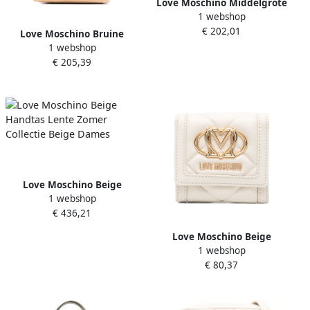
Love Moschino Middelgrote
1 webshop
tassen Lente Zomer
€ 202,01
Collectie Polyurethaan
Love Moschino Bruine
Beige Dames
1 webshop
tassen met top ritssluiting
€ 205,39
Brown Dames
Love Moschino Beige
1 webshop
Handtas Lente Zomer
€ 436,21
Collectie Beige Dames
Love Moschino Beige
1 webshop
Portemonnee met Omslag
€ 80,37
Beige Dames