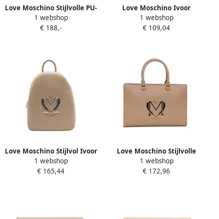
Love Moschino Stijlvolle PU-
Love Moschino Ivoor
1 webshop
1 webshop
tas Beige Dames
Portemonnees voor
€ 188,-
€ 109,04
Vrouwen Beige Dames
Love Moschino Stijlvol Ivoor
Love Moschino Stijlvolle
1 webshop
1 webshop
Damesrugzak Beige Dames
Handtas met Afneembare
€ 165,44
€ 172,96
Schouderband Beige Dames