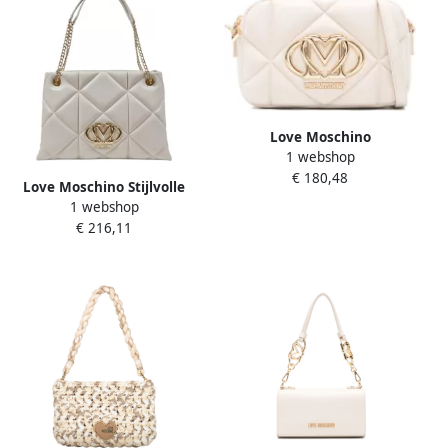
Love Moschino
1 webshop
Gewatteerde Witte
€ 180,48
Schoudertas met Gouden
Love Moschino Stijlvolle
Accenten White Dames
1 webshop
damestassen voor lente
€ 216,11
zomer Beige Dames