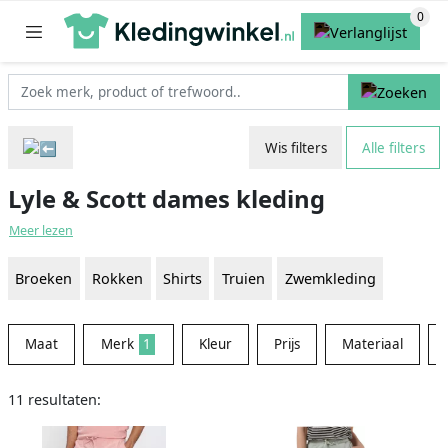
Wis filters
Alle filters
Lyle & Scott dames kleding
Meer lezen
Broeken
Rokken
Shirts
Truien
Zwemkleding
Maat
Merk
1
Kleur
Prijs
Materiaal
11 resultaten: