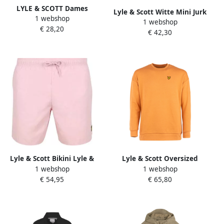
LYLE & SCOTT Dames
Lyle & Scott Witte Mini Jurk
1 webshop
Broeken Pigment Dye
1 webshop
Sweattshirt Dress
€ 28,20
Sweatshort Lila
€ 42,30
Lyle & Scott Bikini Lyle &
Lyle & Scott Oversized
1 webshop
1 webshop
Scott Lyle Scott Zwembroek
Sweatshirt voor vrouwen
€ 54,95
€ 65,80
Plain Roze
Orange Dames