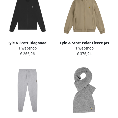
Lyle & Scott Diagonaal
Lyle & Scott Polar Fleece Jas
1 webshop
1 webshop
Weefsel Rits Hoodie Black
Beige Heren
€ 266,96
€ 376,94
Heren