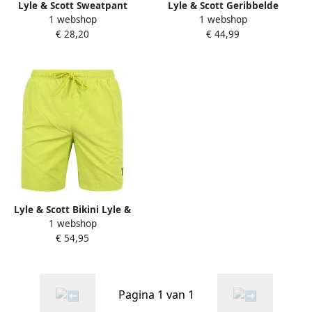
Lyle & Scott Sweatpant
Lyle & Scott Geribbelde
1 webshop
1 webshop
Broek Gray Dames
Sjaal in Koel Grijs Gray
€ 28,20
€ 44,99
Unisex
Lyle & Scott Bikini Lyle &
1 webshop
Scott Lyle Scott Zwembroek
€ 54,95
Scorch Groen
Pagina 1 van 1