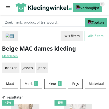
Wis filters
Alle filters
Beige MAC dames kleding
Meer lezen
Broeken
Jassen
Jeans
Maat
Merk
1
Kleur
1
Prijs
Materiaal
41 resultaten:
42%
45%