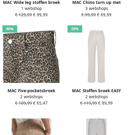
MAC Wide leg stoffen broek
MAC Chino turn up met
1 webshop
3 webshops
met vaste persplooien
subtiele glans elegant en
€ 129,99
€ 99,99
€ 99,99
€ 69,99
model 'CARLETTA'
sportief tegelijk
40%
25%
MAC Five-pocketsbroek
MAC Stoffen broek EASY
2 webshops
2 webshops
DREAM-LEO Slim fit in hoog
WIDELEG zeer elastische
€ 109,99
€ 65,47
€ 119,99
€ 89,99
elastische kwaliteit
kwaliteit aangenaam
gevoel en hoog
draagcomfort