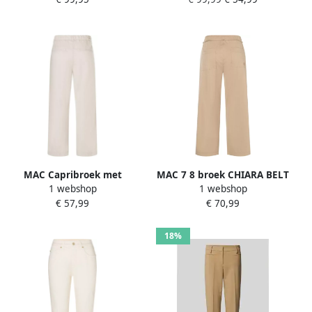
sportief tegelijk
steekzakken
MAC Capribroek met
MAC 7 8 broek CHIARA BELT
1 webshop
1 webshop
paspelzakken aan de
cropped Wide Fit met
€ 57,99
€ 70,99
achterkant
rechte wijde pijp
18%