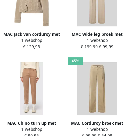
MAC Jack van corduroy met
MAC Wide leg broek met
1 webshop
1 webshop
borstzakken
elastische band model
€ 129,95
€ 139,99
€ 99,99
'Chiara'
45%
MAC Chino turn up met
MAC Corduroy broek met
1 webshop
1 webshop
subtiele glans elegant en
wijde pijpen en
€ 99,95
€ 99,99
€ 54,99