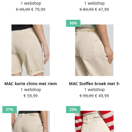
1 webshop
1 webshop
achterzakken model
pasvorm model 'EBBY'
€ 99,99
€ 79,99
€ 89,99
€ 47,99
'CAROLINE'
50%
MAC korte chino met riem
MAC Stoffen broek met 5-
1 webshop
1 webshop
pocketmodel Model 'DANNI'
€ 59,99
€ 99,99
€ 49,99
27%
23%