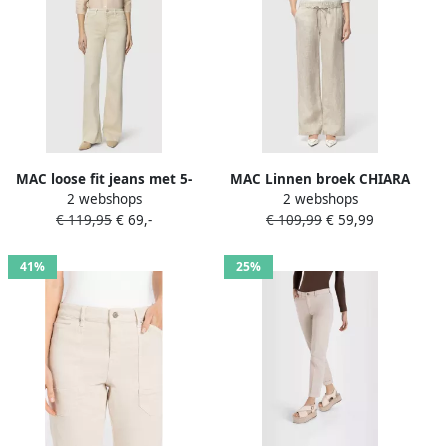
MAC loose fit jeans met 5-
MAC Linnen broek CHIARA
2 webshops
2 webshops
pocketmodel
BELT Zomerbroek wide fit
€ 119,95
€ 69,-
€ 109,99
€ 59,99
met rechte wijde pijpen
41%
25%