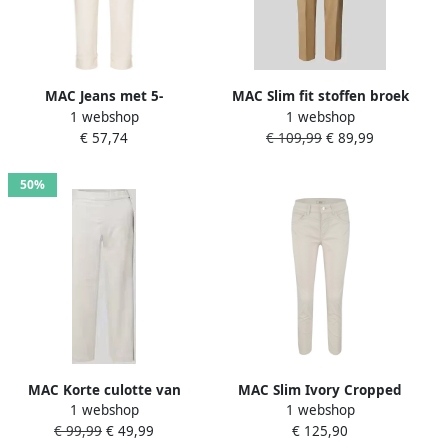
MAC Jeans met 5-
MAC Slim fit stoffen broek
1 webshop
1 webshop
pocketmodel model 'Carol'
met strookzakken model
€ 57,74
€ 109,99
€ 89,99
'Annalena'
50%
MAC Korte culotte van
MAC Slim Ivory Cropped
1 webshop
1 webshop
corduroy met elastische
Jeans Beige Dames
€ 99,99
€ 49,99
€ 125,90
band Model 'CHIARA'