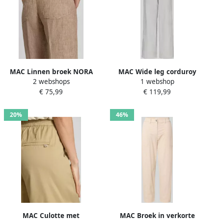
MAC Linnen broek NORA
MAC Wide leg corduroy
2 webshops
1 webshop
cropped Zomerbroek
broek met riemlussen
€ 75,99
€ 119,99
temperatuurregulerend en
model 'Palazzo'
aangenaam op de huid
20%
46%
MAC Culotte met
MAC Broek in verkorte