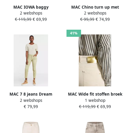
MAC IOWA baggy
MAC Chino turn up met
2 webshops
2 webshops
regular waist regular fit
subtiele glans elegant en
€ 119,99
€ 69,99
€ 99,99
€ 74,99
jeans crème
sportief tegelijk
41%
MAC 7 8 jeans Dream
MAC Wide fit stoffen broek
2 webshops
1 webshop
Summer verkort met splitje
in 5-pocketmodel model
€ 79,99
€ 119,99
€ 69,99
bij de zoom
'Rich'