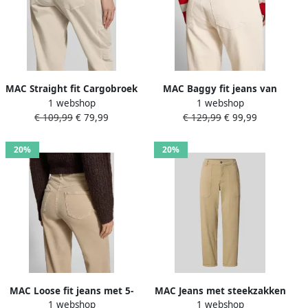
MAC Straight fit Cargobroek
MAC Baggy fit jeans van
1 webshop
1 webshop
van Katoenmix Model 'Ruby
katoenmix
€ 109,99
€ 79,99
€ 129,99
€ 99,99
2.0'
20%
20%
MAC Loose fit jeans met 5-
MAC Jeans met steekzakken
1 webshop
1 webshop
pocketmodel
model 'WORKER'