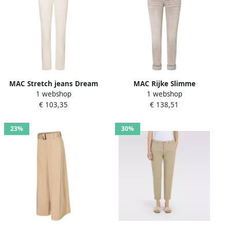
MAC Stretch jeans Dream
MAC Rijke Slimme
1 webshop
1 webshop
met stretch voor een
Authentieke Denim Jeans
€ 103,35
€ 138,51
perfecte pasvorm
Brown Dames
23%
30%