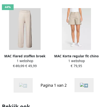
44%
MAC Flared stoffen broek
MAC Korte regular fit chino
1 webshop
1 webshop
met verkorte pasvorm
met ceintuurlussen
€ 89,99
€ 49,99
€ 79,95
model 'CHIARA'
Pagina 1 van 2
Bekijk ook