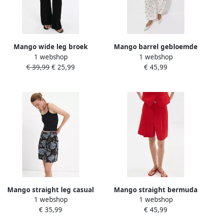
Mango wide leg broek
Mango barrel gebloemde
1 webshop
1 webshop
zwart
broek ecru
€ 39,99
€ 25,99
€ 45,99
Mango straight leg casual
Mango straight bermuda
1 webshop
1 webshop
gebloemde short bruin
short rood
€ 35,99
€ 45,99