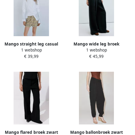
Mango straight leg casual
Mango wide leg broek
1 webshop
1 webshop
geruite short geel
zwart
€ 39,99
€ 45,99
Mango flared broek zwart
Mango ballonbroek zwart