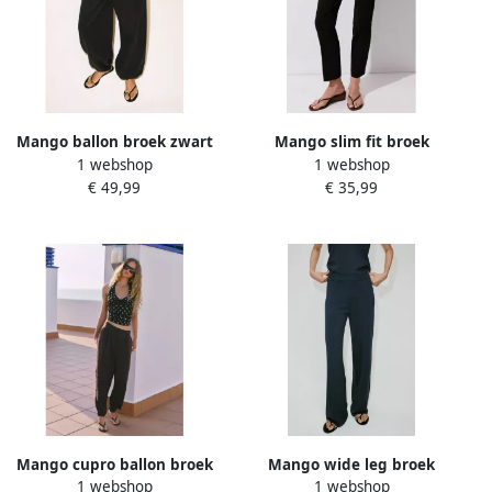
Mango ballon broek zwart
Mango slim fit broek
1 webshop
1 webshop
donkerbruin
€ 49,99
€ 35,99
Mango cupro ballon broek
Mango wide leg broek
1 webshop
1 webshop
bruin
grijsblauw