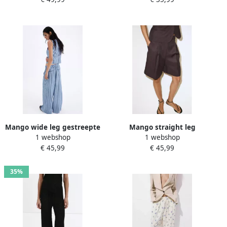
Mango wide leg gestreepte
Mango straight leg
1 webshop
1 webshop
broek met linnen blauw
bermuda short bruin
€ 45,99
€ 45,99
35%