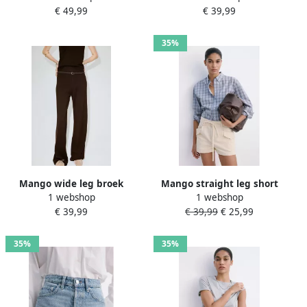
€ 49,99
€ 39,99
35%
Mango wide leg broek
Mango straight leg short
1 webshop
1 webshop
bruin
beige
€ 39,99
€ 39,99
€ 25,99
35%
35%