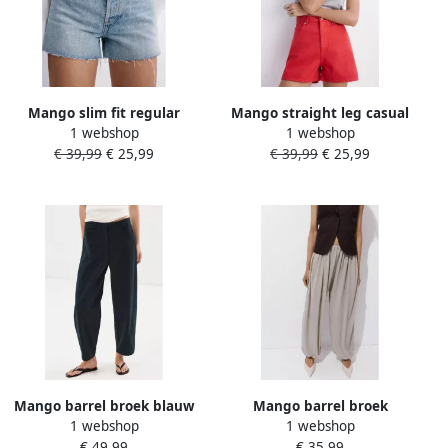
Mango slim fit regular
Mango straight leg casual
1 webshop
1 webshop
waist denim short met
short rood
€ 39,99
€ 25,99
€ 39,99
€ 25,99
glitters lichtblauw
Mango barrel broek blauw
Mango barrel broek
1 webshop
1 webshop
lichtgrijs
€ 49,99
€ 35,99