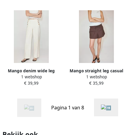
Mango denim wide leg
Mango straight leg casual
1 webshop
1 webshop
broek ecru
short roodbruin
€ 39,99
€ 35,99
Pagina 1 van 8
Bekijk ook