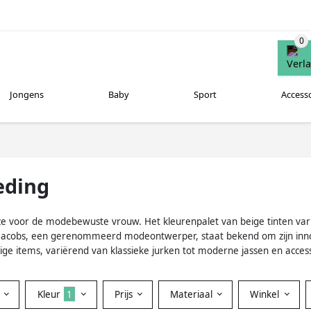
Jongens
Baby
Sport
Access
eding
euze voor de modebewuste vrouw. Het kleurenpalet van beige tinten vari
rc Jacobs, een gerenommeerd modeontwerper, staat bekend om zijn inno
e items, variërend van klassieke jurken tot moderne jassen en access
Kleur
1
Prijs
Materiaal
Winkel