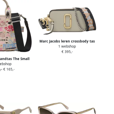
Marc Jacobs leren crossbody tas
1 webshop
The Snapshot beige
€ 395,-
andtas The Small
ebshop
e beige
,-
€ 165,-