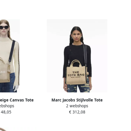
eige Canvas Tote
Marc Jacobs Stijlvolle Tote
ebshops
2 webshops
 Afneembare
Handtas met Verstelbare Band
148,05
€ 312,08
nd Beige Dames
Beige Dames