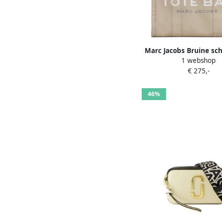
Marc Jacobs Bruine sc
1 webshop
met Tote Bah-print Be
€ 275,-
46%