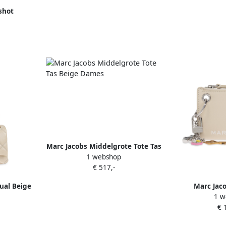
shot
ige
Marc Jacobs Middelgrote Tote Tas
1 webshop
Beige Dames
€ 517,-
ual Beige
Marc Jaco
1 w
Cardholder
€ 