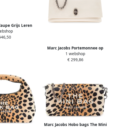
aupe Grijs Leren
ebshop
 Beige Dames
446,50
Marc Jacobs Portemonnee op
1 webshop
ketting The Dual Beige Dames
€ 299,86
Marc Jacobs Hobo bags The Mini