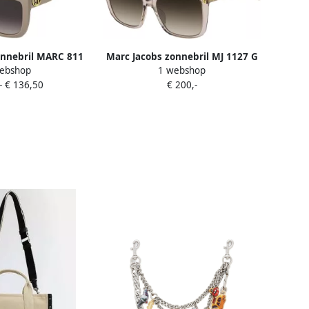
onnebril MARC 811
Marc Jacobs zonnebril MJ 1127 G
ebshop
1 webshop
beige
S beige
-
€ 136,50
€ 200,-