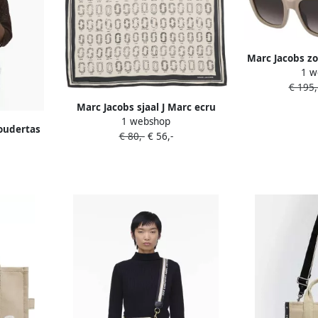
Marc Jacobs z
1 w
S 
€ 195,
Marc Jacobs sjaal J Marc ecru
1 webshop
oudertas
€ 80,-
€ 56,-
n ecru