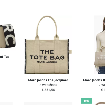
ot Tas
le Rits
ticolor
Marc Jacobs the jacquard
Marc Jacobs B
2 webshops
2 w
traveler tote bag large Beige
Tas met
€ 351,56
€ 
Dames
Schouderba
40%