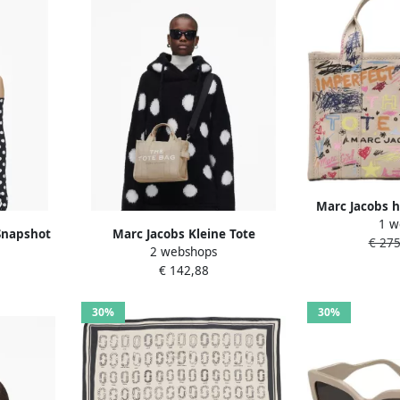
Marc Jacobs h
1 w
Tot
 Snapshot
Marc Jacobs Kleine Tote
€ 275
2 webshops
ge Dames
Shoppingtas Katoen Logo Beige
€ 142,88
Dames
30%
30%