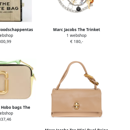
Boodschappentas
Marc Jacobs The Trinket
ebshop
1 webshop
017027
schouderband met bedel Beige
300,99
€ 180,-
 Hobo bags The
ebshop
ossbody Leather
337,46
 in groen