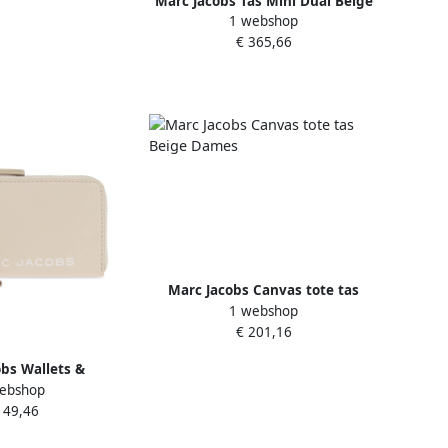
Marc Jacobs Tas Mini Dual Beige
1 webshop
Dames
€ 365,66
Marc Jacobs Canvas tote tas
1 webshop
Beige Dames
€ 201,16
bs Wallets &
ebshop
s Beige Dames
149,46