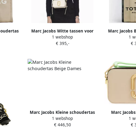
houdertas
Marc Jacobs Witte tassen voor
Marc Jacobs 
1 webshop
1 w
ige Dames
een stijlvolle uitstraling White
M0
€ 395,-
€ 
Dames
Marc Jacobs Kleine schoudertas
Marc Jacobs
1 webshop
1 w
Beige Dames
Snapshot Cr
€ 446,50
€ 
Green