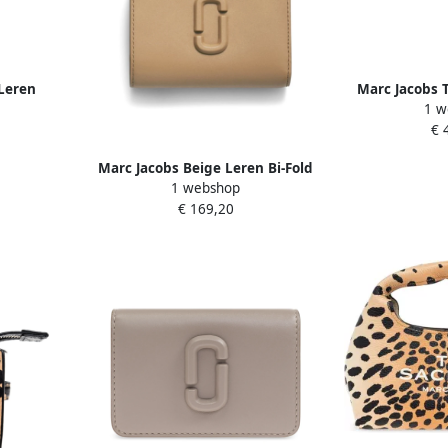
Leren
Marc Jacobs T
1 w
sluiting
Logo Tas
€ 
Marc Jacobs Beige Leren Bi-Fold
1 webshop
Portemonnee Beige Dames
€ 169,20