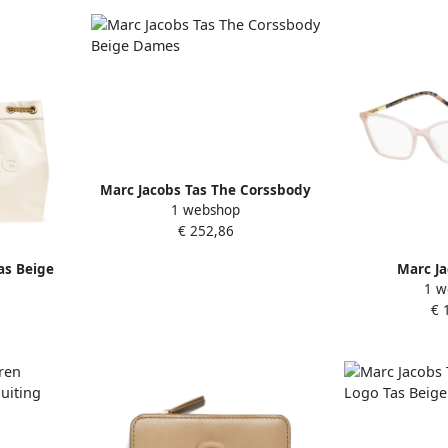
Marc Jacobs Tas The Corssbody
1 webshop
Beige Dames
€ 252,86
as Beige
Marc Ja
1 w
Acetaatframe
€ 