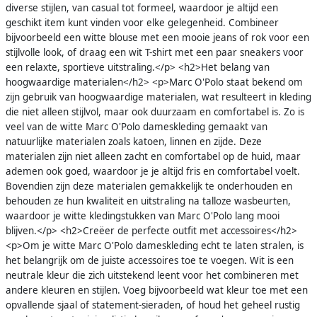
diverse stijlen, van casual tot formeel, waardoor je altijd een
geschikt item kunt vinden voor elke gelegenheid. Combineer
bijvoorbeeld een witte blouse met een mooie jeans of rok voor een
stijlvolle look, of draag een wit T-shirt met een paar sneakers voor
een relaxte, sportieve uitstraling.</p> <h2>Het belang van
hoogwaardige materialen</h2> <p>Marc O'Polo staat bekend om
zijn gebruik van hoogwaardige materialen, wat resulteert in kleding
die niet alleen stijlvol, maar ook duurzaam en comfortabel is. Zo is
veel van de witte Marc O'Polo dameskleding gemaakt van
natuurlijke materialen zoals katoen, linnen en zijde. Deze
materialen zijn niet alleen zacht en comfortabel op de huid, maar
ademen ook goed, waardoor je je altijd fris en comfortabel voelt.
Bovendien zijn deze materialen gemakkelijk te onderhouden en
behouden ze hun kwaliteit en uitstraling na talloze wasbeurten,
waardoor je witte kledingstukken van Marc O'Polo lang mooi
blijven.</p> <h2>Creëer de perfecte outfit met accessoires</h2>
<p>Om je witte Marc O'Polo dameskleding echt te laten stralen, is
het belangrijk om de juiste accessoires toe te voegen. Wit is een
neutrale kleur die zich uitstekend leent voor het combineren met
andere kleuren en stijlen. Voeg bijvoorbeeld wat kleur toe met een
opvallende sjaal of statement-sieraden, of houd het geheel rustig