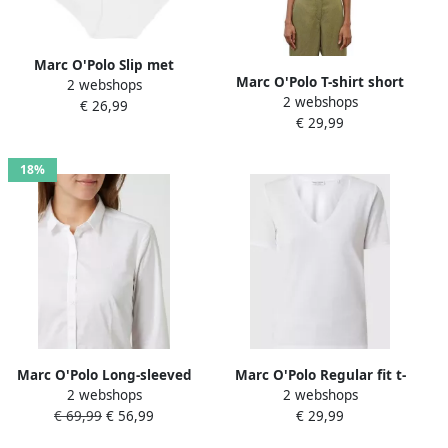
Marc O'Polo Slip met
Marc O'Polo T-shirt short
2 webshops
elastische band met logo in
2 webshops
sleeve round neck
€ 26,99
een set van 3 stuks model
€ 29,99
'ESSENTIALS'
18%
Marc O'Polo Long-sleeved
Marc O'Polo Regular fit t-
2 webshops
2 webshops
blouse Wit Dames
shirt van puur katoen
€ 69,99
€ 56,99
€ 29,99