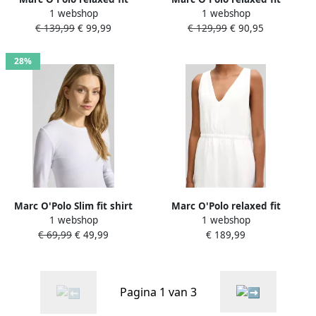
1 webshop
1 webshop
shorts met linnengehalte
blouse met korte mouwen
€ 139,99
€ 99,99
€ 129,99
€ 90,95
van puur linnen
28%
Marc O'Polo Slim fit shirt
Marc O'Polo relaxed fit
1 webshop
1 webshop
met lange mouwen van
vrijetijdsjurk van puur
€ 69,99
€ 49,99
€ 189,99
lyocellmix
linnen
Pagina 1 van 3