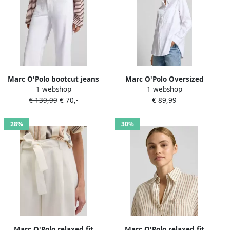
Marc O'Polo bootcut jeans
Marc O'Polo Oversized
1 webshop
1 webshop
van katoenmix model 'CAYA'
overhemdblouse van puur
€ 139,99
€ 70,-
€ 89,99
katoen
28%
30%
Marc O'Polo relaxed fit
Marc O'Polo relaxed fit