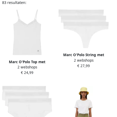
83 resultaten:
Marc O'Polo String met
2 webshops
elastische band met logo in
Marc O'Polo Top met
€ 27,99
een set van 3 stuks
2 webshops
spaghettibandjes Essentials
€ 24,99
met kant bij de hals