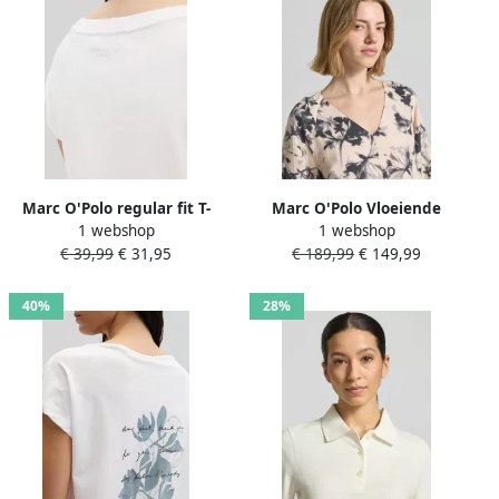
Marc O'Polo regular fit T-
Marc O'Polo Vloeiende
1 webshop
1 webshop
shirt van puur katoen
tuniekjurk van puur linnen
€ 39,99
€ 31,95
€ 189,99
€ 149,99
40%
28%