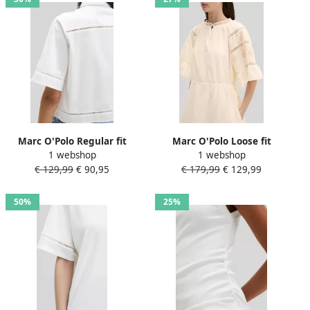
Marc O'Polo Regular fit
Marc O'Polo Loose fit
1 webshop
1 webshop
blouse met korte mouwen
vrijetijdsjurk van puur
€ 129,99
€ 90,95
€ 179,99
€ 129,99
van puur katoen met
katoen met ajourwerk
ajourwerk
50%
25%