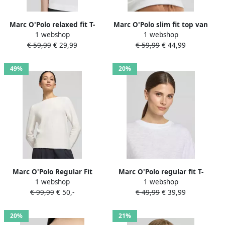
Marc O'Polo relaxed fit T-
Marc O'Polo slim fit top van
1 webshop
1 webshop
shirts van katoenmix
katoenmix
€ 59,99
€ 29,99
€ 59,99
€ 44,99
49%
20%
Marc O'Polo Regular Fit
Marc O'Polo regular fit T-
1 webshop
1 webshop
gebreide trui van puur
shirt van puur katoen
€ 99,99
€ 50,-
€ 49,99
€ 39,99
katoen
20%
21%