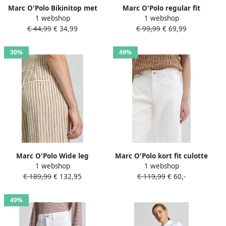
Marc O'Polo Bikinitop met
Marc O'Polo regular fit
1 webshop
1 webshop
structuurpatroon
blouse van puur linnen met
€ 44,99
€ 34,99
€ 99,99
€ 69,99
carmenhals
30%
49%
Marc O'Polo Wide leg
Marc O'Polo kort fit culotte
1 webshop
1 webshop
linnenbroek met trekkoord
van katoenmix
€ 189,99
€ 132,95
€ 119,99
€ 60,-
49%