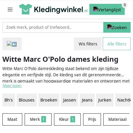
Wis filters
Alle filters
Witte Marc O'Polo dames kleding
Witte Marc O'Polo dameskleding staat bekend om zijn tijdloze
elegantie en verfijnde stijl. De kleding van dit gerenommeerde
merk is gemaakt van hoogwaardige materialen en ontworpen met
Meer lezen
de moderne vrouw in gedachten. Of je nu op zoek bent naar een
casual wit T-shirt, een stijlvolle witte blouse of een chique witte jurk,
Bh's
Blouses
Broeken
Jassen
Jeans
Jurken
Nachtk
bij Marc O'Polo vind je altijd een breed scala aan elegante witte
kledingstukken die perfect zijn voor elke gelegenheid.
Maat
Merk
1
Kleur
1
Prijs
Materiaal