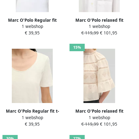
Marc O'Polo Regular fit
Marc O'Polo relaxed fit
1 webshop
1 webshop
tanktop van puur katoen
blouse van puur katoen
€ 39,95
€ 119,99
€ 101,95
met detail op de rug
15%
Marc O'Polo Regular fit t-
Marc O'Polo relaxed fit
1 webshop
1 webshop
shirt van puur katoen
blouse van puur katoen
€ 39,95
€ 119,99
€ 101,95
met ajourwerk
30%
27%