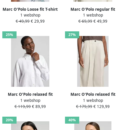
Marc O'Polo Loose fit T-shirt
Marc O'Polo regular fit
1 webshop
1 webshop
van puur katoen
poloshirt van katoenmix
€ 49,99
€ 29,99
€ 69,99
€ 49,99
25%
27%
Marc O'Polo relaxed fit
Marc O'Polo relaxed fit
1 webshop
1 webshop
overhemdblouse van puur
bandplooibroek met linnen
€ 119,99
€ 89,99
€ 179,99
€ 129,99
linnen
20%
40%