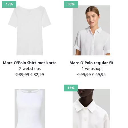
17%
30%
Marc O'Polo Shirt met korte
Marc O'Polo regular fit
2 webshops
1 webshop
mouwen in gemêleerde
blouse van puur linnen
€ 39,99
€ 32,99
€ 99,99
€ 69,95
look
15%