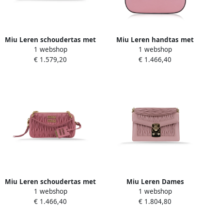
Miu Leren schoudertas met
Miu Leren handtas met
1 webshop
1 webshop
reliëf motief Pink Dames
magnetische knoop Pink
€ 1.579,20
€ 1.466,40
Dames
Miu Leren schoudertas met
Miu Leren Dames
1 webshop
1 webshop
rits Pink Dames
Schoudertas met
€ 1.466,40
€ 1.804,80
Kliksluiting Pink Dames