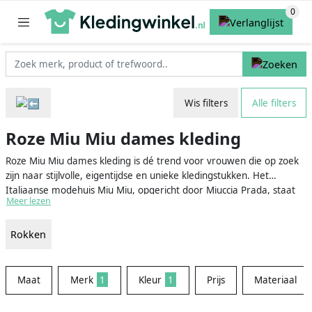
Wis filters
Alle filters
Roze Miu Miu dames kleding
Roze Miu Miu dames kleding is dé trend voor vrouwen die op zoek
zijn naar stijlvolle, eigentijdse en unieke kledingstukken. Het
Italiaanse modehuis Miu Miu, opgericht door Miuccia Prada, staat
Meer lezen
bekend om haar speelse en gedurfde ontwerpen met een vleugje
vintage en glamour. Of je nu op zoek bent naar een elegant
Rokken
feestjurkje, een luxe jas of een paar elegante schoenen, bij Miu Miu
ben je aan het juiste adres.
Maat
Merk
1
Kleur
1
Prijs
Materiaal