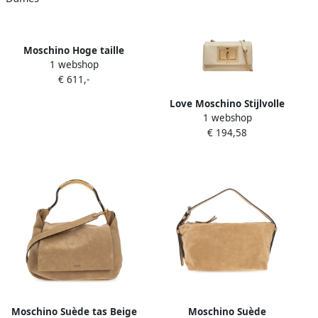
Moschino Hoge taille
1 webshop
geplooide broek Beige
€ 611,-
Dames
Love Moschino Stijlvolle
1 webshop
Witte Schoudertas met
€ 194,58
Gouden Accenten White
Dames
Moschino Suède tas Beige
Moschino Suède