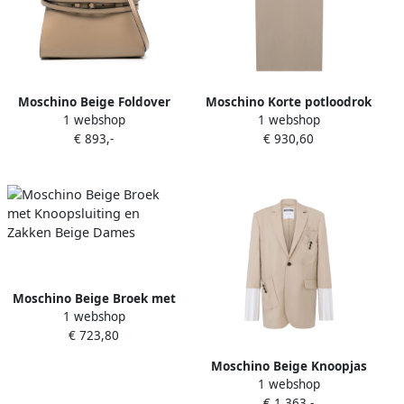
Moschino Beige Foldover
Moschino Korte potloodrok
1 webshop
1 webshop
Top met Magnetische
Beige Dames
€ 893,-
€ 930,60
Sluiting Beige Dames
Moschino Beige Broek met
1 webshop
Knoopsluiting en Zakken
€ 723,80
Beige Dames
Moschino Beige Knoopjas
1 webshop
met Zakken Beige Dames
€ 1.363,-