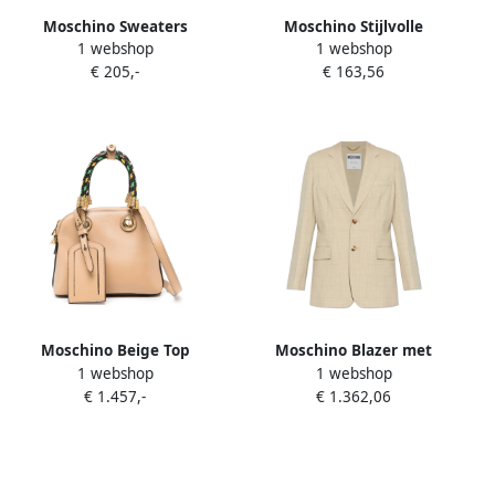
Moschino Sweaters
Moschino Stijlvolle
1 webshop
1 webshop
Sweatshirts en Hoodies
€ 205,-
€ 163,56
Beige Dames
Moschino Beige Top
Moschino Blazer met
1 webshop
1 webshop
Handvat Schoudertas Beige
ruitpatroon Beige Dames
€ 1.457,-
€ 1.362,06
Dames