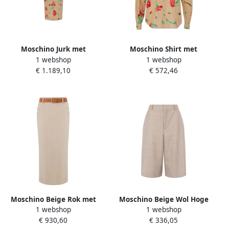
Moschino Jurk met
Moschino Shirt met
1 webshop
1 webshop
bloemenmotief Beige
bloemenmotief Beige
€ 1.189,10
€ 572,46
Dames
Dames
Moschino Beige Rok met
Moschino Beige Wol Hoge
1 webshop
1 webshop
Knoopsluiting en Zakken
Taille Knielange Rok Beige
€ 930,60
€ 336,05
Beige Dames
Dames