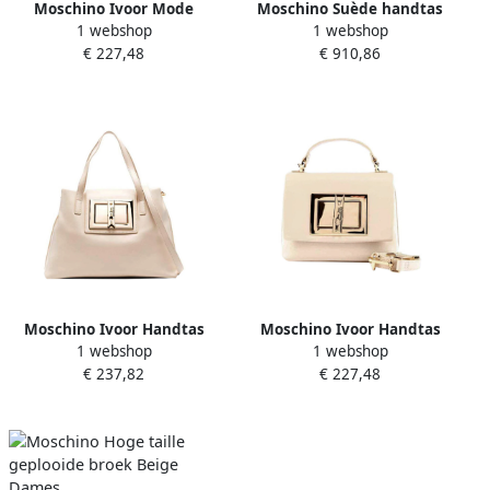
Moschino Ivoor Mode
Moschino Suède handtas
1 webshop
1 webshop
Rugzak Stijlvol Accessoire
Beige Dames
€ 227,48
€ 910,86
Beige Dames
Moschino Ivoor Handtas
Moschino Ivoor Handtas
1 webshop
1 webshop
Elegant en Verfijnd Beige
Trendy Design Gouden
€ 237,82
€ 227,48
Dames
Details Beige Dames