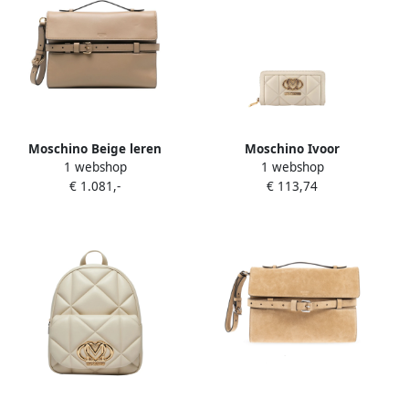
Moschino Beige leren
Moschino Ivoor
1 webshop
1 webshop
handtas met magnetische
Damesportemonnee
€ 1.081,-
€ 113,74
sluiting Beige Dames
Elegant Ontwerp Beige
Dames