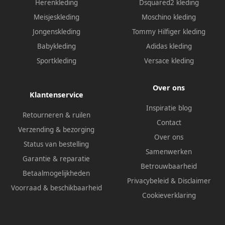
Herenkleding
Dsquared2 kleding
Meisjeskleding
Moschino kleding
Jongenskleding
Tommy Hilfiger kleding
Babykleding
Adidas kleding
Sportkleding
Versace kleding
Over ons
Klantenservice
Inspiratie blog
Retourneren & ruilen
Contact
Verzending & bezorging
Over ons
Status van bestelling
Samenwerken
Garantie & reparatie
Betrouwbaarheid
Betaalmogelijkheden
Privacybeleid
&
Disclaimer
Voorraad & beschikbaarheid
Cookieverklaring