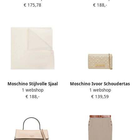
€ 175,78
€ 188,-
Dames
Dames
Moschino Stijlvolle Sjaal
Moschino Ivoor Schoudertas
1 webshop
1 webshop
voor Modieuze Look Beige
met Gouden Details Beige
€ 188,-
€ 139,59
Dames
Dames