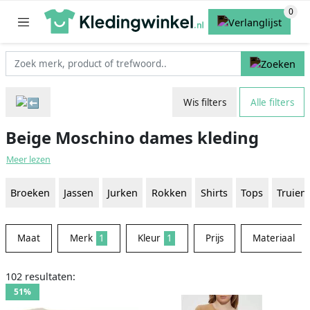
Wis filters
Alle filters
Beige Moschino dames kleding
Meer lezen
Broeken
Jassen
Jurken
Rokken
Shirts
Tops
Truien
Maat
Merk
1
Kleur
1
Prijs
Materiaal
102 resultaten:
51%