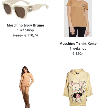
Moschino Ivory Bruine
1 webshop
Zonnebril Mos153 S Szj(70)
€ 226,-
€ 110,74
White Unisex
Moschino T-shirt Korte
1 webshop
Mouw
€ 120,-