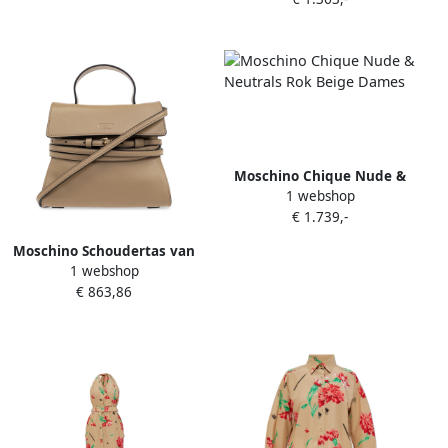
Moschino Chique Nude &
1 webshop
Neutrals Rok Beige Dames
€ 1.739,-
Moschino Schoudertas van
1 webshop
schapenleer met klep Beige
€ 863,86
Dames