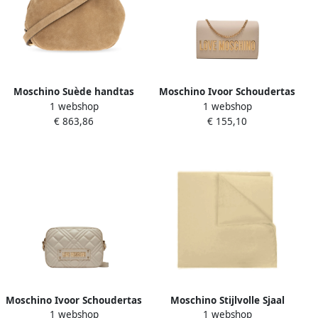
Moschino Suède handtas
Moschino Ivoor Schoudertas
1 webshop
1 webshop
Beige Dames
Beige Dames
€ 863,86
€ 155,10
Moschino Ivoor Schoudertas
Moschino Stijlvolle Sjaal
1 webshop
1 webshop
Trendy Elegant Beige
voor Modieuze Look Beige