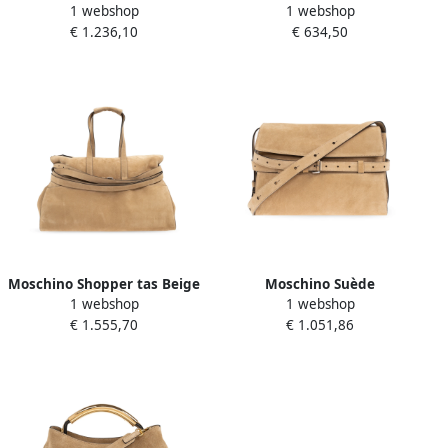
1 webshop
1 webshop
Dames
schoudertas Beige Dames
€ 1.236,10
€ 634,50
Moschino Shopper tas Beige
Moschino Suède
1 webshop
1 webshop
Dames
schoudertas Beige Dames
€ 1.555,70
€ 1.051,86