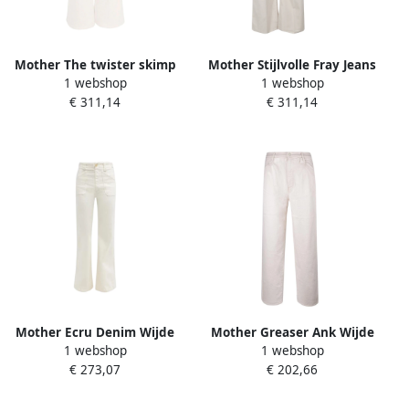
Mother The twister skimp
Mother Stijlvolle Fray Jeans
1 webshop
1 webshop
jeans creme Beige Dames
Beige Dames
€ 311,14
€ 311,14
Mother Ecru Denim Wijde
Mother Greaser Ank Wijde
1 webshop
1 webshop
Pijp Jeans Beige Dames
Pijp Jeans Beige Dames
€ 273,07
€ 202,66