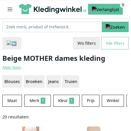
Wis filters
Alle filters
Beige MOTHER dames kleding
Meer lezen
Blouses
Broeken
Jeans
Truien
Maat
Merk
1
Kleur
1
Prijs
Winkel
20 resultaten: