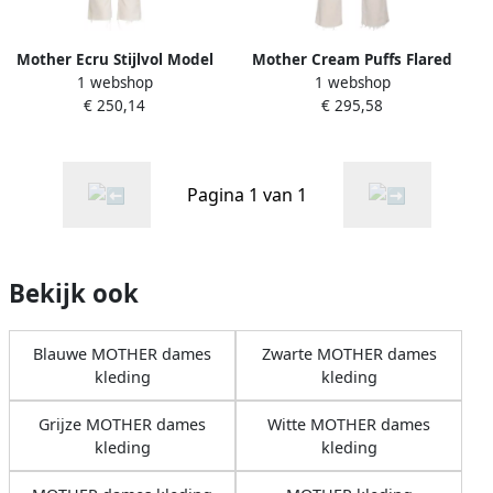
Mother Ecru Stijlvol Model
Mother Cream Puffs Flared
1 webshop
1 webshop
Beige Dames
Cropped Jeans Beige Dames
€ 250,14
€ 295,58
Pagina 1 van 1
Bekijk ook
Blauwe MOTHER dames
Zwarte MOTHER dames
kleding
kleding
Grijze MOTHER dames
Witte MOTHER dames
kleding
kleding