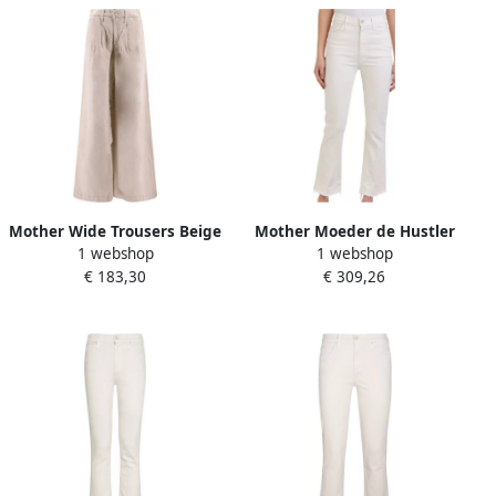
Mother Wide Trousers Beige
Mother Moeder de Hustler
1 webshop
1 webshop
Dames
Jeans Ecru 1117-753 A CFS
€ 183,30
€ 309,26
Beige Dames