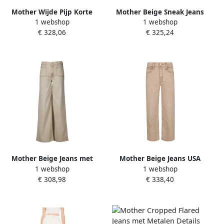
Mother Wijde Pijp Korte
Mother Beige Sneak Jeans
1 webshop
1 webshop
Jeans Beige Dames
met Zakken Beige Dames
€ 328,06
€ 325,24
Mother Beige Jeans met
Mother Beige Jeans USA
1 webshop
1 webshop
Voorknoopsluiting Beige
Gemaakt Katoenmix Beige
€ 308,98
€ 338,40
Dames
Dames