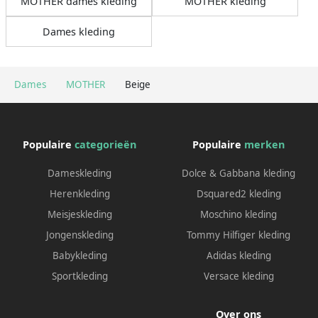
MOTHER dames kleding
MOTHER kleding
Dames kleding
Dames
MOTHER
Beige
Populaire
categorieën
Populaire
merken
Dameskleding
Dolce & Gabbana kleding
Herenkleding
Dsquared2 kleding
Meisjeskleding
Moschino kleding
Jongenskleding
Tommy Hilfiger kleding
Babykleding
Adidas kleding
Sportkleding
Versace kleding
Over ons