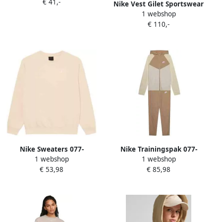
€ 41,-
Nike Vest Gilet Sportswear
1 webshop
Essentials Oversize
€ 110,-
Nike Sweaters 077-
Nike Trainingspak 077-
1 webshop
1 webshop
52141298876755
50622067016019
€ 53,98
€ 85,98