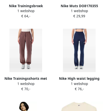
Nike Trainingsbroek
Nike Muts DO8170355
1 webshop
1 webshop
DR6161206
€ 64,-
€ 29,99
Nike Trainingsshorts met
Nike High waist legging
1 webshop
1 webshop
trekkoordsluiting en
met logodetail Blauw
€ 70,-
€ 76,-
logodetail Groen