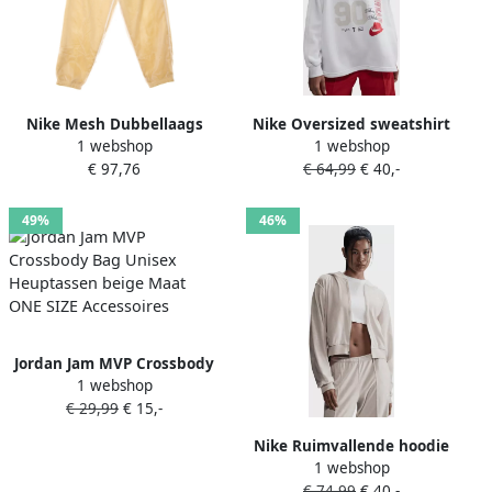
Nike Mesh Dubbellaags
Nike Oversized sweatshirt
1 webshop
1 webshop
Sportswear Broek Beige
met ronde hals van
€ 97,76
€ 64,99
€ 40,-
Dames
sweatstof voor dames
Sportswear Sail- Dames Sail
49%
46%
Jordan Jam MVP Crossbody
1 webshop
Bag Unisex Heuptassen
€ 29,99
€ 15,-
beige Maat ONE SIZE
Accessoires
Nike Ruimvallende hoodie
1 webshop
van velours met rits voor
€ 74,99
€ 40,-