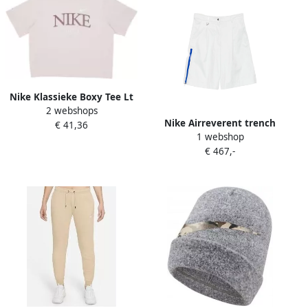
Nike Klassieke Boxy Tee Lt
2 webshops
Orewood Bruin Pink Dames
Nike Airreverent trench
€ 41,36
1 webshop
coat Beige
€ 467,-