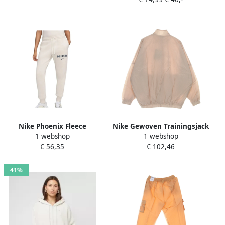
dames Sportswear Chill Knit
Light Orewood Brown-
Dames Light Orewood
Brown
Nike Phoenix Fleece
Nike Gewoven Trainingsjack
1 webshop
1 webshop
Sweatpants Beige Dames
met hoge hals Beige Dames
€ 56,35
€ 102,46
41%