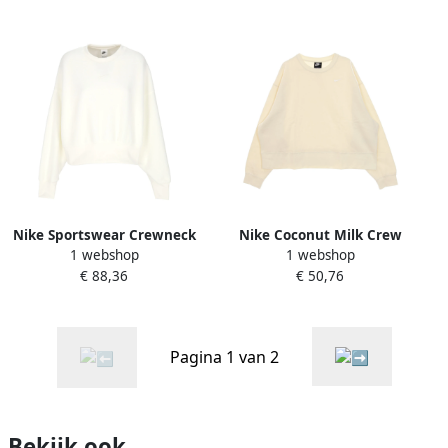
Nike Sportswear Crewneck
Nike Coconut Milk Crew
1 webshop
1 webshop
Sweatshirt Mod Crop Beige
Neck Sweatshirt Beige
€ 88,36
€ 50,76
Dames
Dames
Pagina 1 van 2
Bekijk ook