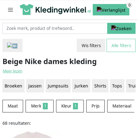
Wis filters
Alle filters
Beige Nike dames kleding
Meer lezen
Broeken
Jassen
Jumpsuits
Jurken
Shirts
Tops
Trui
Maat
Merk
1
Kleur
1
Prijs
Materiaal
68 resultaten: