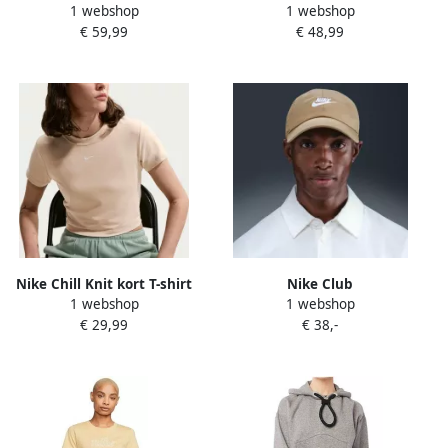
1 webshop
1 webshop
met logo model 'Phoenix'
Sportswear Trend
€ 59,99
€ 48,99
Nike Chill Knit kort T-shirt
Nike Club
1 webshop
1 webshop
voor dames Bruin
ongestructureerde Futura
€ 29,99
€ 38,-
Wash pet Bruin