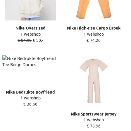
Nike Oversized
Nike High-rise Cargo Broek
1 webshop
1 webshop
comfortabele fleecehoodie
Essential Harvest Moon
€ 84,99
€ 50,-
€ 74,26
met rits voor dames
Beige Dames
Sportswear Phoenix Plush
Light Orewood Brown Sail-
Dames Light Orewood
Brown Sail
Nike Bedrukte Boyfriend
1 webshop
Tee Beige Dames
€ 36,66
Nike Sportswear Jersey
1 webshop
Jumpsuit Sanddrift wit
€ 78,96
Beige Dames