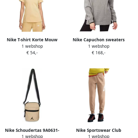
Nike T-shirt Korte Mouw
Nike Capuchon sweaters
1 webshop
1 webshop
DR8977252
Lab Wmns Nrg
€ 54,-
€ 168,-
Nike Schoudertas 9A0631-
Nike Sportswear Club
1 webshop
1 webshop
X6A
Fleece Joggingbroek Junior