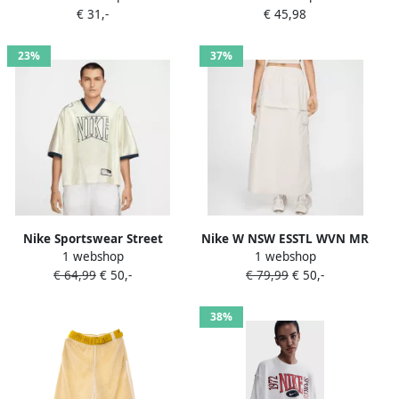
€ 31,-
€ 45,98
23%
37%
Nike Sportswear Street
Nike W NSW ESSTL WVN MR
1 webshop
1 webshop
Shortsleeve Grafik Jersey
CGO MDI SKT lt orewood
€ 64,99
€ 50,-
€ 79,99
€ 50,-
Top Women
brn black Women Jurken &
Trainingspakken beige
Rokken beige Maat XS
Maat XS Kleding
Dames
38%