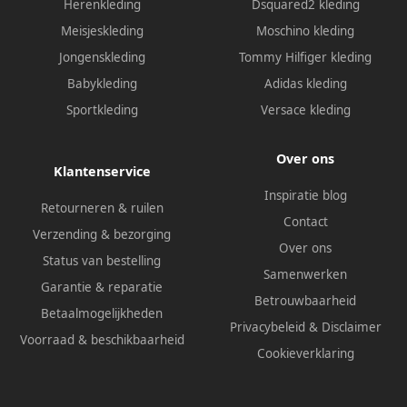
Herenkleding
Dsquared2 kleding
Meisjeskleding
Moschino kleding
Jongenskleding
Tommy Hilfiger kleding
Babykleding
Adidas kleding
Sportkleding
Versace kleding
Over ons
Klantenservice
Inspiratie blog
Retourneren & ruilen
Contact
Verzending & bezorging
Over ons
Status van bestelling
Samenwerken
Garantie & reparatie
Betrouwbaarheid
Betaalmogelijkheden
Privacybeleid
&
Disclaimer
Voorraad & beschikbaarheid
Cookieverklaring