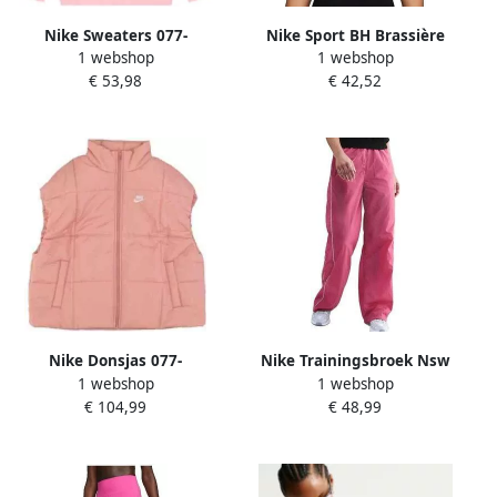
Nike Sweaters 077-
Nike Sport BH Brassière
1 webshop
1 webshop
52145743069523
Swoosh Medium Support
€ 53,98
€ 42,52
Nike Donsjas 077-
Nike Trainingsbroek Nsw
1 webshop
1 webshop
49632187842899
Nk
€ 104,99
€ 48,99