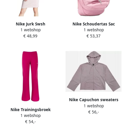
Nike Jurk Swsh
Nike Schoudertas Sac
1 webshop
1 webshop
bandoulière hf7038-699
€ 48,99
€ 53,37
léger
Nike Capuchon sweaters
1 webshop
DN4943645
Nike Trainingsbroek
€ 56,-
1 webshop
329456624
€ 54,-