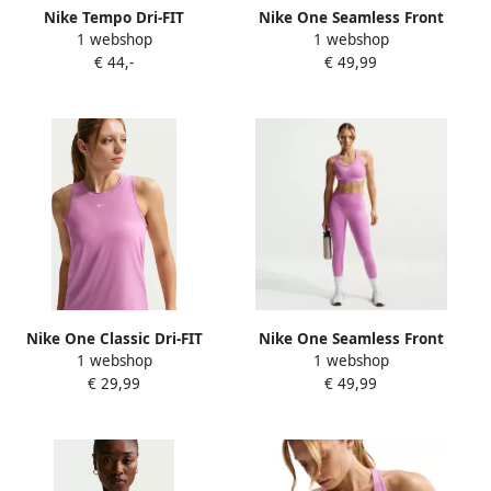
Nike Tempo Dri-FIT
Nike One Seamless Front
1 webshop
1 webshop
hardlooptop met korte
lange legging met hoge
€ 44,-
€ 49,99
mouwen voor dames Roze
taille voor dames Roze
Nike One Classic Dri-FIT
Nike One Seamless Front
1 webshop
1 webshop
tanktop voor dames Paars
lange legging met hoge
€ 29,99
€ 49,99
taille voor dames Paars