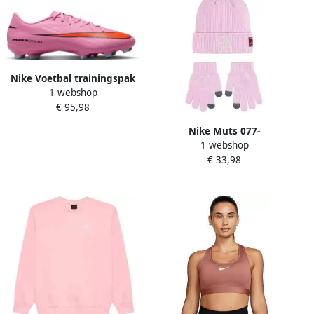
Nike Voetbal trainingspak
1 webshop
077-51527321518419
€ 95,98
Nike Muts 077-
1 webshop
52474996851027
€ 33,98