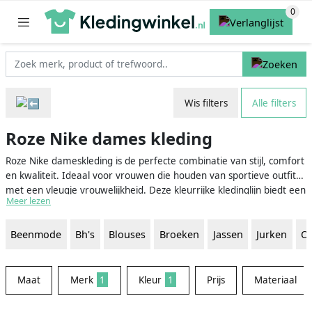
Wis filters
Alle filters
Roze Nike dames kleding
Roze Nike dameskleding is de perfecte combinatie van stijl, comfort
en kwaliteit. Ideaal voor vrouwen die houden van sportieve outfits
met een vleugje vrouwelijkheid. Deze kleurrijke kledinglijn biedt een
Meer lezen
breed scala aan items, variërend van sport-bh's en leggings tot
truien en jassen. Of je nu hardloopt, aan yoga doet of gewoon een
Beenmode
Bh's
Blouses
Broeken
Jassen
Jurken
O
casual dagje uit hebt, met roze Nike dameskleding zie je er altijd
goed uit en voel je je zelfverzekerd.
Maat
Merk
1
Kleur
1
Prijs
Materiaal