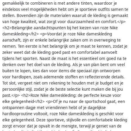
gemakkelijk te combineren is met andere tinten, waardoor je
eindeloos veel mogelijkheden hebt om je sportieve outfits samen te
stellen. Bovendien zijn de materialen waaruit de kleding is gemaakt
van hoge kwaliteit, wat zorgt voor duurzaamheid en comfort.</p>
<h2>Belangrijke aandachtspunten bij het kiezen van roze Nike
dameskleding</h2> <p>Voordat je roze Nike dameskleding
aanschaft, zijn er enkele belangrijke zaken om in overweging te
nemen. Ten eerste is het belangrijk om je maat te kennen, zodat je
zeker weet dat de kleding goed past en comfortabel aanvoelt
tijdens het sporten. Naast de maat is het essentieel om goed na te
denken over het doel van de kleding. Als je van plan bent om veel
buiten te lopen, kies dan voor items die speciaal zijn ontworpen
voor hardlopen, zoals ademende stoffen en reflecterende details.
Tot slot, vergeet niet om rekening te houden met je budget en je
persoonlijke stijl, zodat je de beste selectie kunt maken die bij jou
past.</p> <h2>Roze Nike dameskleding: de perfecte keuze voor
elke gelegenheid</h2> <p>Of je nu naar de sportschool gaat, een
ontspannen dagje met vriendinnen hebt of je dagelijkse
hardlooproutine voltooit, roze Nike dameskleding is geschikt voor
elke gelegenheid. Deze sportieve, stijlvolle en comfortabele kleding
zorgt ervoor dat je opvalt in de menigte, terwijl je geniet van de