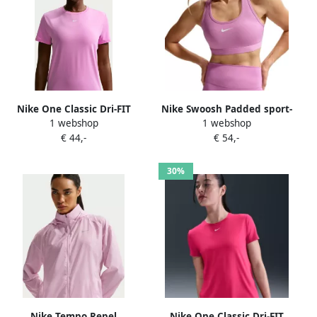
Nike One Classic Dri-FIT
Nike Swoosh Padded sport-
1 webshop
1 webshop
damestop met korte
bh met medium
€ 44,-
€ 54,-
mouwen Paars
ondersteuning Paars
30%
Nike Tempo Repel
Nike One Classic Dri-FIT