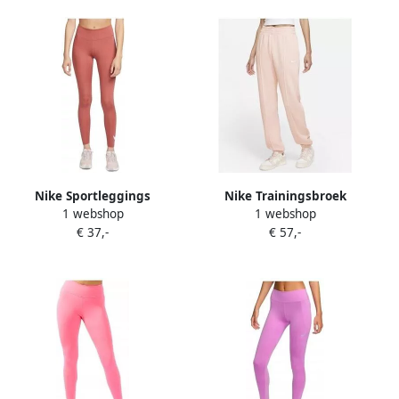
Nike Sportleggings
Nike Trainingsbroek
1 webshop
1 webshop
DM7767691
BV4089800
€ 37,-
€ 57,-