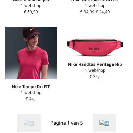
1 webshop
1 webshop
hardloopjack voor dames
damestop met korte
€ 69,99
€ 34,99
€ 24,49
Roze
mouwen Roze
Nike Handtas Heritage Hip
1 webshop
Pack
€ 34,-
Nike Tempo Dri-FIT
1 webshop
hardlooptop met korte
€ 44,-
mouwen voor dames Roze
Pagina 1 van 5