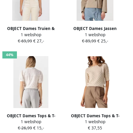
OBJECT Dames Truien &
OBJECT Dames Jassen
1 webshop
1 webshop
Vesten Objdiandra Knit 2 4
Objgro Re Short Jacket
€ 69,99
€ 27,-
€ 89,99
€ 25,-
Re Pullover Beige
Taupe
44%
OBJECT Dames Tops & T-
OBJECT Dames Tops & T-
1 webshop
1 webshop
shirts Objlaila S s Re Top
shirts Objsolejma Re 2 4
€ 26,99
€ 15,-
€ 37,55
Wit
Pullover Zand