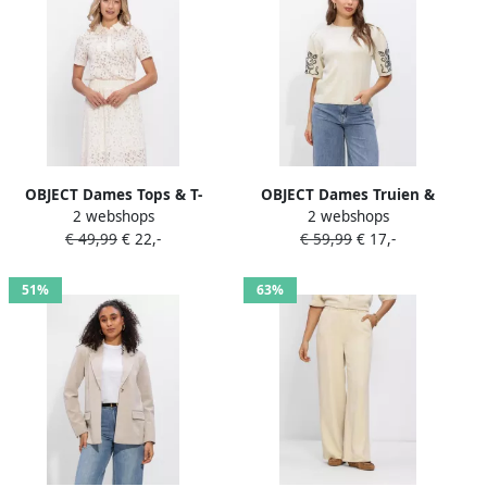
OBJECT Dames Tops & T-
OBJECT Dames Truien &
2 webshops
2 webshops
shirts Objbianca S s Lo Polo
Vesten Objflora 2 4 Re Knit
€ 49,99
€ 22,-
€ 59,99
€ 17,-
Top Creme
Pullover Creme
51%
63%