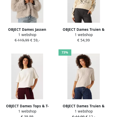
OBJECT Dames Jassen
OBJECT Dames Truien &
1 webshop
1 webshop
Objisadora L s Lo Hairy Coat
Vesten Objlaney Rubin Ls
€ 119,99
€ 59,-
€ 54,99
Beige
Pullover Zand
73%
OBJECT Dames Tops & T-
OBJECT Dames Truien &
1 webshop
1 webshop
shirts Objandrea Re 2 4 T-
Vesten Objelva 2 4 Re O-
€ 39,99
€ 44,99
€ 12,-