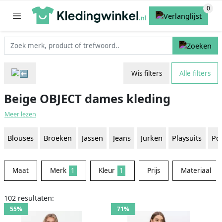
Wis filters
Alle filters
Beige OBJECT dames kleding
Meer lezen
Blouses
Broeken
Jassen
Jeans
Jurken
Playsuits
Pol
Maat
Merk
1
Kleur
1
Prijs
Materiaal
102 resultaten:
55%
71%