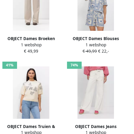
OBJECT Dames Broeken
OBJECT Dames Blouses
1 webshop
1 webshop
Objlisa Wide Pant Beige
Objvima S s Re Shirt Ecru
€ 49,99
€ 49,99
€ 22,-
41%
74%
OBJECT Dames Truien &
OBJECT Dames Jeans
1 webshop
1 webshop
Vesten Objlaney Rubin Ss
Objrosie Mw Wide Jeans Wit