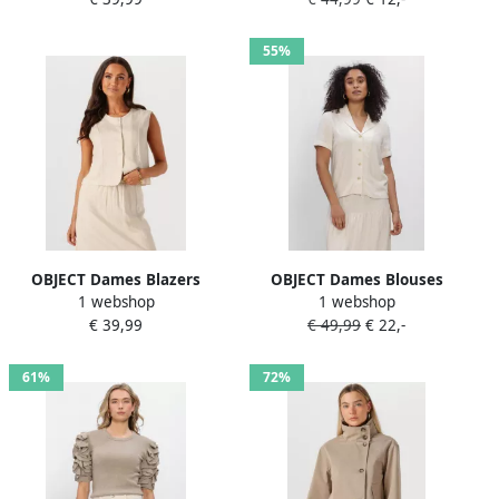
shirt Zand
neck Knit Beige
55%
OBJECT Dames Blazers
OBJECT Dames Blouses
1 webshop
1 webshop
Objaya S l Re Vest 138 Beige
Objsanne S s Re Shirt Ecru
€ 39,99
€ 49,99
€ 22,-
61%
72%