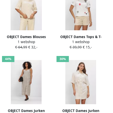
OBJECT Dames Blouses
OBJECT Dames Tops & T-
1 webshop
1 webshop
Objframe 2 4 Re Denim Top
shirts Objlunai 2 4 Lo T-shirt
€ 64,99
€ 32,-
€ 39,99
€ 15,-
Beige
Gebroken Wit
44%
30%
OBJECT Dames Jurken
OBJECT Dames Jurken