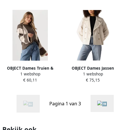
OBJECT Dames Truien &
OBJECT Dames Jassen
1 webshop
1 webshop
Vesten Objrosa Knit L s Re
Objkeily Short Jacket Creme
€ 60,11
€ 75,15
Pullover Beige
Pagina 1 van 3
Bekijk ook