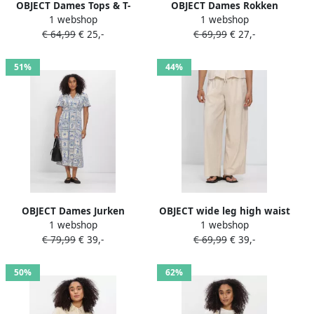
OBJECT Dames Tops & T-
OBJECT Dames Rokken
1 webshop
1 webshop
shirts Objframe 2 4 V-neck
Objbianca Mw Lo Long Skirt
€ 64,99
€ 25,-
€ 69,99
€ 27,-
Re Top Gebroken Wit
Ecru
51%
44%
OBJECT Dames Jurken
OBJECT wide leg high waist
1 webshop
1 webshop
Objvima S s Midi Dress Ecru
casual broek met linnen
€ 79,99
€ 39,-
€ 69,99
€ 39,-
zand
50%
62%