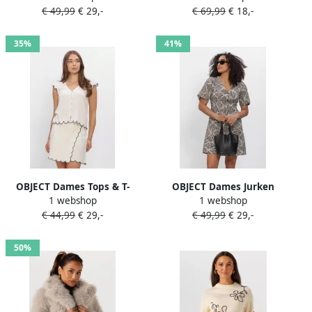
€ 49,99
€ 29,-
€ 69,99
€ 18,-
Pullover Creme
35%
41%
OBJECT Dames Tops & T-
OBJECT Dames Jurken
1 webshop
1 webshop
shirts Objsanne S l Lo V-
Objnaja S s V-neckshort
€ 44,99
€ 29,-
€ 49,99
€ 29,-
neck Top Ecru
Dress Creme
50%