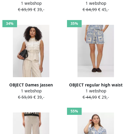
1 webshop
1 webshop
Objsanne Lo Strap Dress
Objsanne 2 4 Lo Shirt Dress
€ 69,99
€ 39,-
€ 64,99
€ 45,-
Ecru
Ecru
34%
35%
OBJECT Dames Jassen
OBJECT regular high waist
1 webshop
1 webshop
Objkadie Lo Waistcoat 145
casual short blauw
€ 59,99
€ 39,-
€ 44,99
€ 29,-
Beige
55%