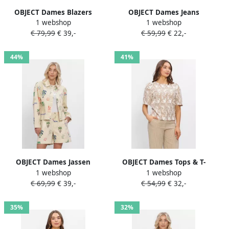
OBJECT Dames Blazers
OBJECT Dames Jeans
1 webshop
1 webshop
Objlisa Lo Blazer Beige
Objframe Lisa Wide Mw
€ 79,99
€ 39,-
€ 59,99
€ 22,-
Pants Beige
44%
41%
OBJECT Dames Jassen
OBJECT Dames Tops & T-
1 webshop
1 webshop
Objally L s Lo Printed Jacket
shirts Objmya 2 4 Re Top
€ 69,99
€ 39,-
€ 54,99
€ 32,-
Ecru
Beige
35%
32%