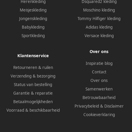
Herenkleding
Dsquared2 kleding
Meisjeskleding
Moschino kleding
Jongenskleding
Tommy Hilfiger kleding
Babykleding
Adidas kleding
Sportkleding
Versace kleding
Over ons
Klantenservice
Inspiratie blog
Retourneren & ruilen
Contact
Verzending & bezorging
Over ons
Status van bestelling
Samenwerken
Garantie & reparatie
Betrouwbaarheid
Betaalmogelijkheden
Privacybeleid
&
Disclaimer
Voorraad & beschikbaarheid
Cookieverklaring