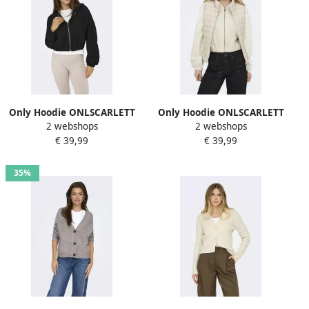
Only Hoodie ONLSCARLETT
Only Hoodie ONLSCARLETT
2 webshops
2 webshops
LS ELASTIC ZIP HOOD SWT
LS ELASTIC ZIP HOOD SWT
€ 39,99
€ 39,99
NOOS
NOOS
35%