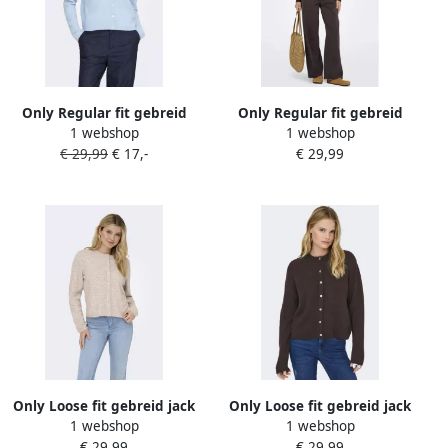
Only Regular fit gebreid
Only Regular fit gebreid
1 webshop
1 webshop
jack met enkelrijige
jack met enkelrijige
€ 29,99
€ 17,-
€ 29,99
knoopsluiting Model
knoopsluiting Model
'SIMONI'
'CAROL NICE'
Only Loose fit gebreid jack
Only Loose fit gebreid jack
1 webshop
1 webshop
met knoopsluiting model
met knoopsluiting model
€ 29,99
€ 29,99