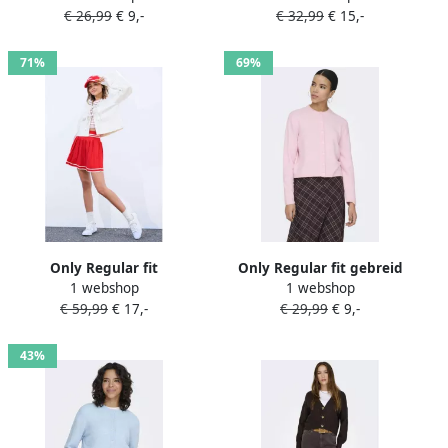
€ 26,99
€ 9,-
€ 32,99
€ 15,-
71%
69%
Only Regular fit
Only Regular fit gebreid
1 webshop
1 webshop
jeansblouse van puur
jack met enkele
€ 59,99
€ 17,-
€ 29,99
€ 9,-
katoen model 'ELSA'
knoopsluiting model
'SIMONI'
43%