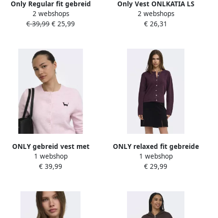
Only Regular fit gebreid
Only Vest ONLKATIA LS
2 webshops
2 webshops
jack met diepe V-hals model
CABLE V-NECK CARDIGAN
€ 39,99
€ 25,99
€ 26,31
'ZOEY'
CC KNT
ONLY gebreid vest met
ONLY relaxed fit gebreide
1 webshop
1 webshop
borduursels en wol
dip-dye vest paars
€ 39,99
€ 29,99
lichtroze