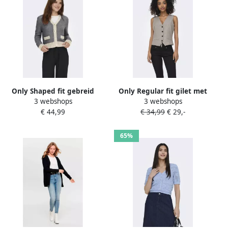
Only Shaped fit gebreid
Only Regular fit gilet met
3 webshops
3 webshops
jack met wol model
enkelrijige knoopsluiting
€ 44,99
€ 34,99
€ 29,-
'MAGGIE LIFE'
model 'LINDA'
65%