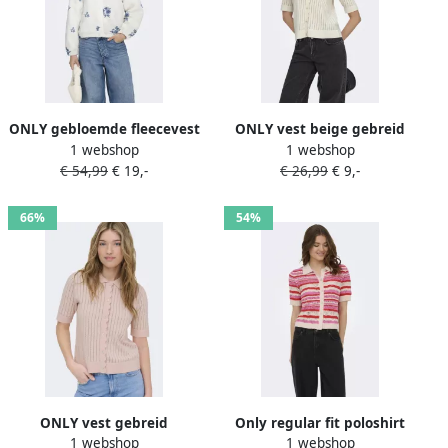
ONLY gebloemde fleecevest
ONLY vest beige gebreid
1 webshop
1 webshop
wit
€ 54,99
€ 19,-
€ 26,99
€ 9,-
66%
54%
ONLY vest gebreid
Only regular fit poloshirt
1 webshop
1 webshop
van knitwear model 'LULA'