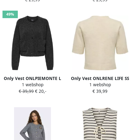
'SIMONI'
'SIMONI'
49%
Only Vest ONLPIEMONTE L
Only Vest ONLRENE LIFE SS
1 webshop
1 webshop
S CARDIGAN KNT NOOS
BLING CARDIGAN CC KNT
€ 39,99
€ 20,-
€ 39,99