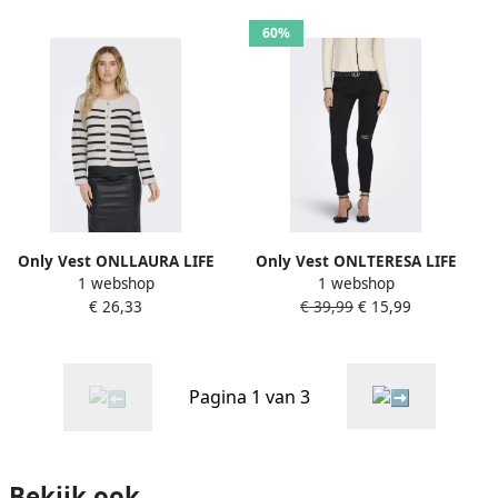
60%
Only Vest ONLLAURA LIFE
Only Vest ONLTERESA LIFE
1 webshop
1 webshop
LS O-NECK CARDIGAN CC
LS ONECK CARDIGAN CC
€ 26,33
€ 39,99
€ 15,99
KNT
KNT
Pagina 1 van 3
Bekijk ook