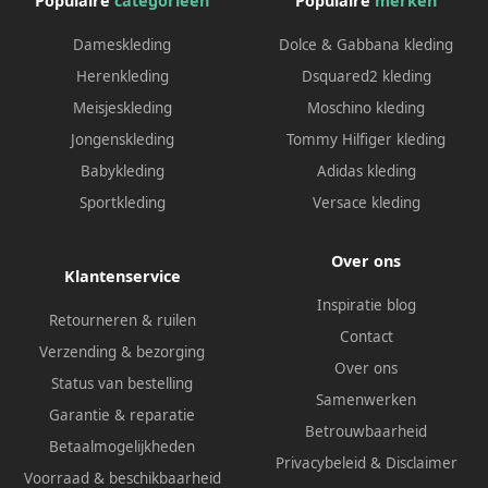
Populaire
categorieën
Populaire
merken
Dameskleding
Dolce & Gabbana kleding
Herenkleding
Dsquared2 kleding
Meisjeskleding
Moschino kleding
Jongenskleding
Tommy Hilfiger kleding
Babykleding
Adidas kleding
Sportkleding
Versace kleding
Over ons
Klantenservice
Inspiratie blog
Retourneren & ruilen
Contact
Verzending & bezorging
Over ons
Status van bestelling
Samenwerken
Garantie & reparatie
Betrouwbaarheid
Betaalmogelijkheden
Privacybeleid
&
Disclaimer
Voorraad & beschikbaarheid