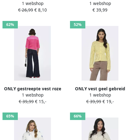
1 webshop
1 webshop
gebreid
€ 26,99
€ 8,10
€ 39,99
62%
52%
ONLY gestreepte vest roze
ONLY vest geel gebreid
1 webshop
1 webshop
gebreid
€ 39,99
€ 15,-
€ 39,99
€ 19,-
65%
66%