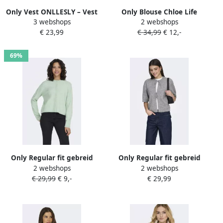
Only Vest ONLLESLY – Vest
Only Blouse Chloe Life
3 webshops
2 webshops
met zakken en figuur-
Cardigan Soft Chambray
€ 23,99
€ 34,99
€ 12,-
omhullende vorm figuur
omhullend casual fijn
breisel viscosemix v-hals
69%
Only Regular fit gebreid
Only Regular fit gebreid
2 webshops
2 webshops
jack met enkelrijige
jack met vetersluiting
€ 29,99
€ 9,-
€ 29,99
knoopsluiting Model
model 'SIMONI'
'SIMONI'