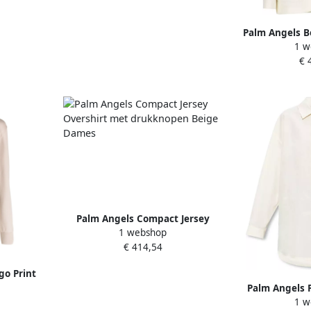
Palm Angels B
1 w
met Peak Rev
€ 
Palm Angels Compact Jersey
1 webshop
Overshirt met drukknopen Beige
€ 414,54
Dames
go Print
mes
Palm Angels 
1 w
met Gebordu