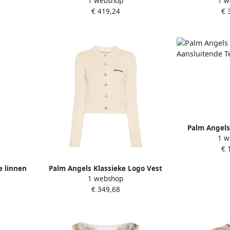
1 webshop
1 w
e Dames
Beige Dames
D
€ 419,24
€ 
Palm Angels
1 w
Aansluitende
€ 
e linnen
Palm Angels Klassieke Logo Vest
1 webshop
 Dames
Beige Dames
€ 349,68