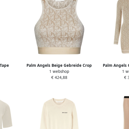
 Tape
Palm Angels Beige Gebreide Crop
Palm Angels 
1 webshop
1 w
Dames
Top met Monogram Beige Dames
Jurkje 
€ 424,88
€ 