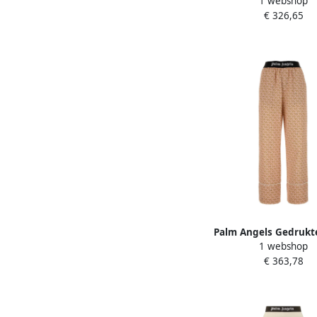
1 webshop
Parachutebroek Beig
€ 326,65
Palm Angels Gedrukt
1 webshop
wijde broek Beige
€ 363,78