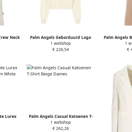
Crew Neck
Palm Angels Geborduurd Logo
Palm Angels B
1 webshop
1 w
mes
Crewneck Sweater Beige Dames
Flared Bro
€ 226,54
€ 
te Lurex
Palm Angels Casual Katoenen T-
1 webshop
am White
Shirt Beige Dames
€ 262,26