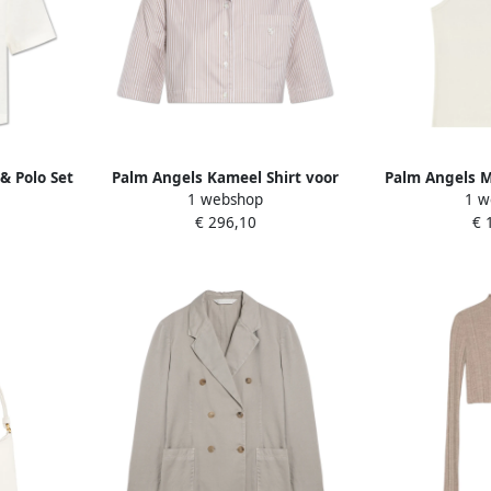
& Polo Set
Palm Angels Kameel Shirt voor
Palm Angels 
1 webshop
1 w
Stijlvolle Look Brown Dames
Beer Motief en
€ 296,10
€ 
D