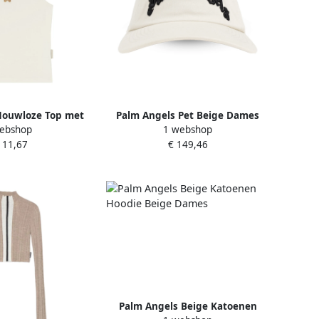
Mouwloze Top met
Palm Angels Pet Beige Dames
ebshop
1 webshop
 Scoop Hals Beige
111,67
€ 149,46
ames
Palm Angels Beige Katoenen