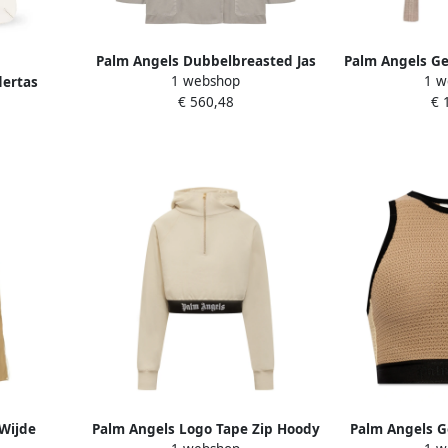
Palm Angels Dubbelbreasted Jas
Palm Angels Ge
1 webshop
1 w
dertas
Beige Dames
Korte Top
€ 560,48
€ 
ames
Wijde
Palm Angels Logo Tape Zip Hoody
Palm Angels G