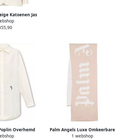
eige Katoenen Jas
ebshop
ers Beige Dames
455,90
Poplin Overhemd
Palm Angels Luxe Omkeerbare
ebshop
1 webshop
urd Palmontwerp
Wollen Sjaal Beige Dames