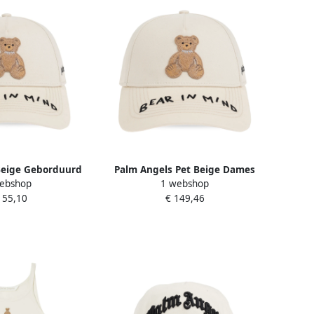
Beige Geborduurd
Palm Angels Pet Beige Dames
ebshop
1 webshop
 Top Hoed Beige
155,10
€ 149,46
ames