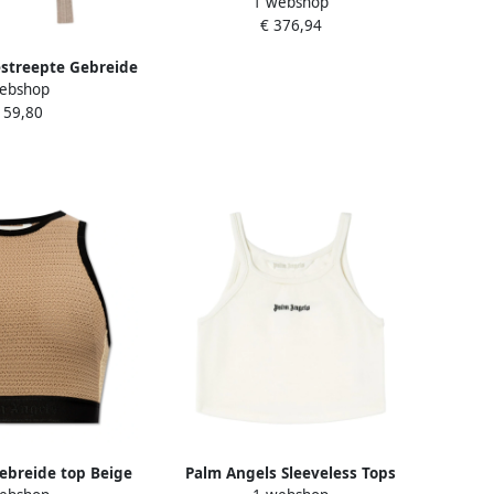
1 webshop
Hoodie Beige Dames
€ 376,94
streepte Gebreide
ebshop
 Beige Dames
159,80
ebreide top Beige
Palm Angels Sleeveless Tops