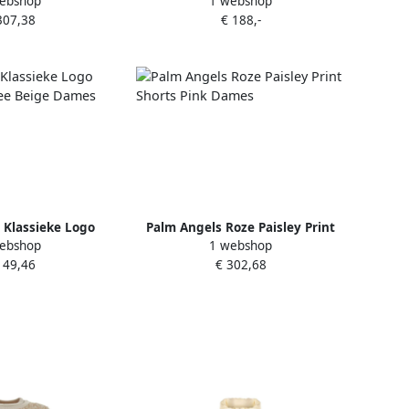
ebshop
1 webshop
ames
Beige Dames
307,38
€ 188,-
 Klassieke Logo
Palm Angels Roze Paisley Print
ebshop
1 webshop
 Tee Beige Dames
Shorts Pink Dames
149,46
€ 302,68