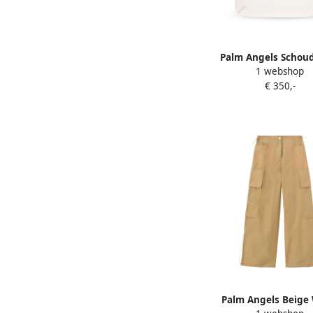
Palm Angels Schou
1 webshop
Giorgina White D
€ 350,-
Palm Angels Beige 