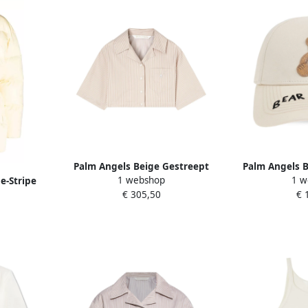
Palm Angels Beige Gestreept
Palm Angels 
1 webshop
1 w
e-Stripe
Logo Print Shirt Beige Dames
Logo Gebogen
€ 305,50
€ 
Dames
D