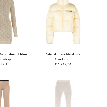
Geborduurd Mini
Palm Angels Neutrale
ebshop
1 webshop
Beige Dames
Lichtgewicht Jas voor Mannen
397,15
€ 1.217,30
Beige Dames