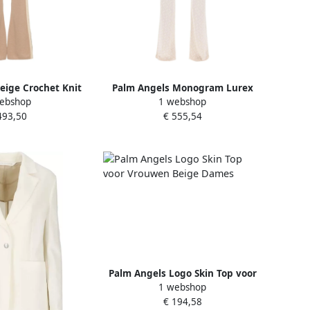
eige Crochet Knit
Palm Angels Monogram Lurex
ebshop
1 webshop
ek Beige Dames
Gebreide Flared Broek Beige
493,50
€ 555,54
Dames
Palm Angels Logo Skin Top voor
1 webshop
Vrouwen Beige Dames
€ 194,58