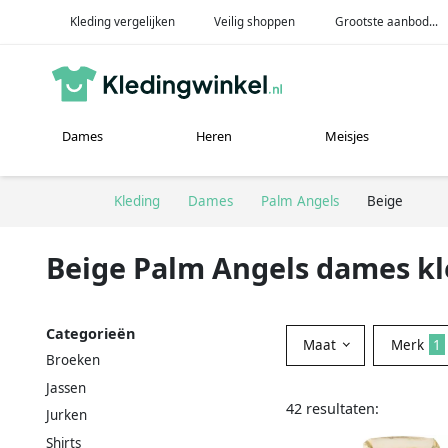
Kleding vergelijken
Veilig shoppen
Grootste aanbod...
Dames
Heren
Meisjes
Kleding
Dames
Palm Angels
Beige
Beige Palm Angels dames kl
Categorieën
Maat
Merk
1
Broeken
Jassen
42 resultaten:
Jurken
Shirts