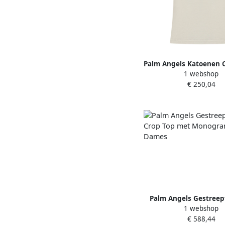
Palm Angels Katoenen 
1 webshop
T-shirt Beige Da
€ 250,04
Palm Angels Gestreep
1 webshop
Crop Top met Monogr
€ 588,44
Dames