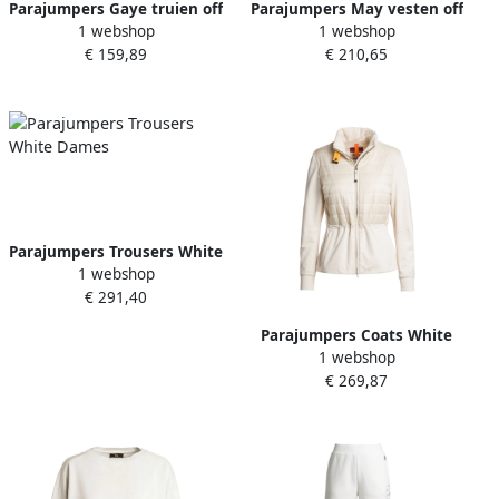
Parajumpers Gaye truien off
Parajumpers May vesten off
1 webshop
1 webshop
white Dames
white Dames
€ 159,89
€ 210,65
Parajumpers Trousers White
1 webshop
Dames
€ 291,40
Parajumpers Coats White
1 webshop
Dames
€ 269,87