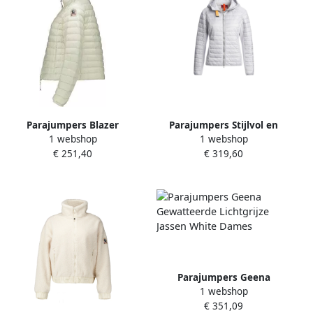
Parajumpers Blazer
Parajumpers Stijlvol en
1 webshop
1 webshop
8059382754935
functioneel jack White
€ 251,40
€ 319,60
Dames
Parajumpers Geena
1 webshop
Gewatteerde Lichtgrijze
€ 351,09
Jassen White Dames