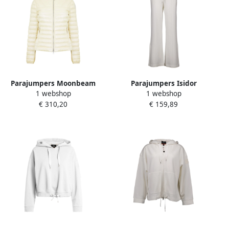
Parajumpers Moonbeam
Parajumpers Isidor
1 webshop
1 webshop
Donsjas Rits Logo White
pantalons off white Dames
€ 310,20
€ 159,89
Dames