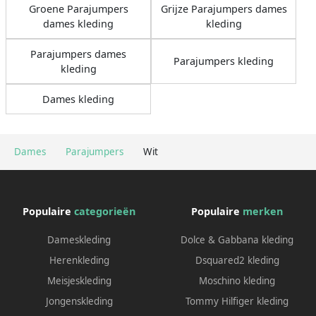
Groene Parajumpers
Grijze Parajumpers dames
dames kleding
kleding
Parajumpers dames
Parajumpers kleding
kleding
Dames kleding
Dames
Parajumpers
Wit
Populaire
categorieën
Populaire
merken
Dameskleding
Dolce & Gabbana kleding
Herenkleding
Dsquared2 kleding
Meisjeskleding
Moschino kleding
Jongenskleding
Tommy Hilfiger kleding