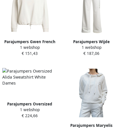
Parajumpers Gwen French
Parajumpers Wijde
1 webshop
1 webshop
Terry Hoodie White Dames
joggingbroek White Dames
€ 151,43
€ 187,06
Parajumpers Oversized
1 webshop
Alida Sweatshirt White
€ 224,66
Dames
Parajumpers Maryelis