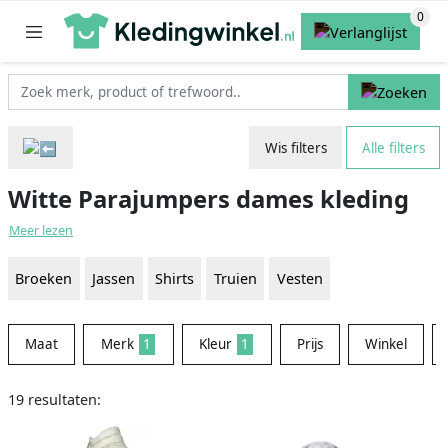
Wis filters
Alle filters
Witte Parajumpers dames kleding
Meer lezen
Broeken
Jassen
Shirts
Truien
Vesten
Maat
Merk
1
Kleur
1
Prijs
Winkel
19 resultaten: