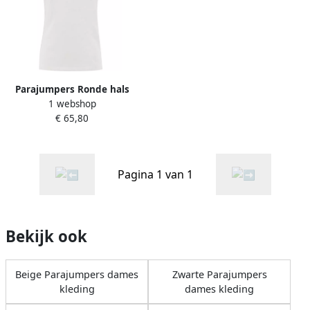
Parajumpers Ronde hals
1 webshop
katoenen T-shirt White
€ 65,80
Dames
Pagina 1 van 1
Bekijk ook
Beige Parajumpers dames
Zwarte Parajumpers
kleding
dames kleding