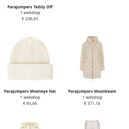
Parajumpers Teddy Off
1 webshop
White Jas White Dames
€ 236,03
Parajumpers Mooneye Hat
Parajumpers Moonbeam
1 webshop
1 webshop
Off White Dames
White Gewatteerde donsjas
€ 93,06
€ 371,16
met capuchon White Dames