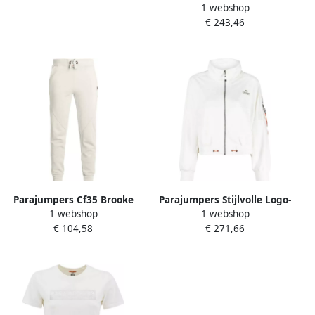
1 webshop
Hoodie Sportkleding met
€ 243,46
Geribbelde Zoom en
Manchetten White Dames
Parajumpers Cf35 Brooke
Parajumpers Stijlvolle Logo-
1 webshop
1 webshop
Dames Joggingbroek OFF
Print Lichtgewicht Jas
€ 104,58
€ 271,66
White 505 White Dames
White Dames