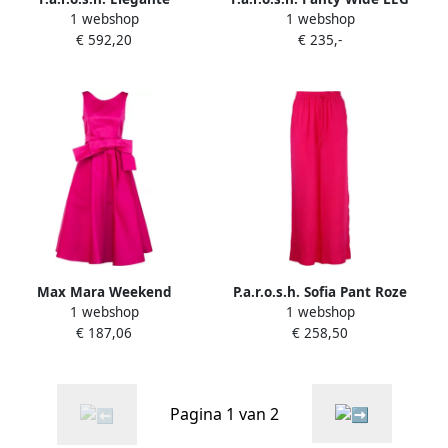
1 webshop
1 webshop
Mouwloze Midi Jurk met
Trousers Roze Dames
€ 592,20
€ 235,-
Verenafwerking Pink Dames
Max Mara Weekend
P.a.r.o.s.h. Sofia Pant Roze
1 webshop
1 webshop
Stijlvolle Leren Handtas
Dames
€ 187,06
€ 258,50
Multicolor Dames
Pagina 1 van 2