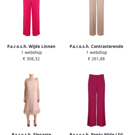
P.a.r.o.s.h. Wijde Linnen
P.a.r.o.s.h. Contrasterende
1 webshop
1 webshop
Blend Broek Pink Dames
zijband broek Pink Dames
€ 308,32
€ 261,88
P.a.r.o.s.h. Elegante
P.a.r.o.s.h. Panty Wide LEG