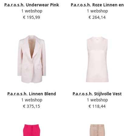
P.a.r.o.s.h. Underwear Pink
P.a.r.o.s.h. Roze Linnen en
1 webshop
1 webshop
Dames
Viscose Rok Pink Dames
€ 195,99
€ 264,14
P.a.r.o.s.h. Linnen Blend
P.a.r.o.s.h. Stijlvolle Vest
1 webshop
1 webshop
Single-Breasted Blazer Pink
Pink Dames
€ 375,15
€ 118,44
Dames