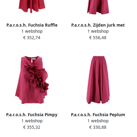
P.a.r.o.s.h. Fuchsia Ruffle
P.a.r.o.s.h. Zijden jurk met
1 webshop
1 webshop
Midi Rok Tech Stof Pink
ruches Fuchsia Pink Dames
€ 352,74
€ 556,48
Dames
P.a.r.o.s.h. Fuchsia Pimpy
P.a.r.o.s.h. Fuchsia Peplum
1 webshop
1 webshop
Blouse Pink Dames
Lange Rok Elastische Taille
€ 355,32
€ 330,88
Pink Dames