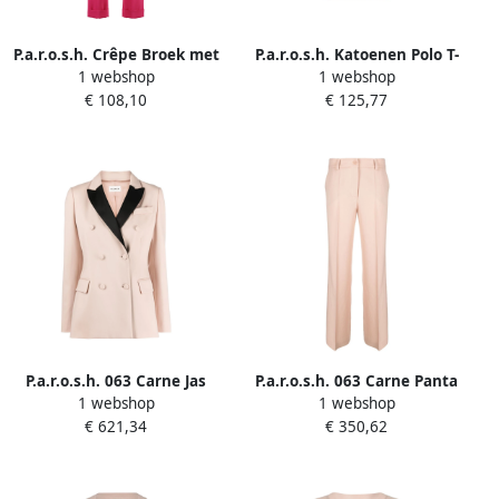
P.a.r.o.s.h. Crêpe Broek met
P.a.r.o.s.h. Katoenen Polo T-
1 webshop
1 webshop
Elastische Tailleband Pink
shirts in Roze Pink Dames
€ 108,10
€ 125,77
Dames
P.a.r.o.s.h. 063 Carne Jas
P.a.r.o.s.h. 063 Carne Panta
1 webshop
1 webshop
Pink Dames
Stijlvolle Broek Pink Dames
€ 621,34
€ 350,62