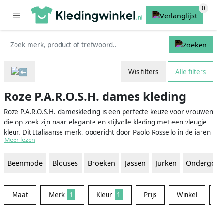
Wis filters
Alle filters
Roze P.A.R.O.S.H. dames kleding
Roze P.A.R.O.S.H. dameskleding is een perfecte keuze voor vrouwen
die op zoek zijn naar elegante en stijlvolle kleding met een vleugje
kleur. Dit Italiaanse merk, opgericht door Paolo Rossello in de jaren
Meer lezen
'80, staat bekend om zijn innovatieve ontwerpen en het gebruik
van hoogwaardige materialen. De roze kleur van de P.A.R.O.S.H.
Beenmode
Blouses
Broeken
Jassen
Jurken
Ondergo
kleding geeft een speelse, vrouwelijke touch aan de garderobe van
elke vrouw, waardoor ze zich zelfverzekerd en modieus voelt.
Maat
Merk
1
Kleur
1
Prijs
Winkel