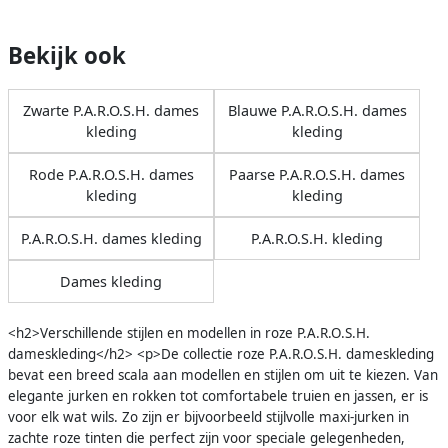
Bekijk ook
Zwarte P.A.R.O.S.H. dames
Blauwe P.A.R.O.S.H. dames
kleding
kleding
Rode P.A.R.O.S.H. dames
Paarse P.A.R.O.S.H. dames
kleding
kleding
P.A.R.O.S.H. dames kleding
P.A.R.O.S.H. kleding
Dames kleding
<h2>Verschillende stijlen en modellen in roze P.A.R.O.S.H.
dameskleding</h2> <p>De collectie roze P.A.R.O.S.H. dameskleding
bevat een breed scala aan modellen en stijlen om uit te kiezen. Van
elegante jurken en rokken tot comfortabele truien en jassen, er is
voor elk wat wils. Zo zijn er bijvoorbeeld stijlvolle maxi-jurken in
zachte roze tinten die perfect zijn voor speciale gelegenheden,