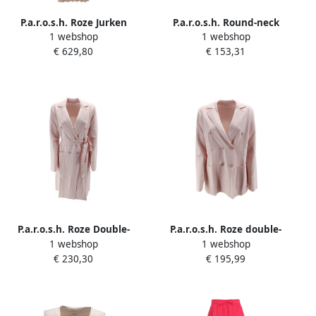
P.a.r.o.s.h. Roze Jurken
P.a.r.o.s.h. Round-neck
1 webshop
1 webshop
Collectie Pink Dames
Knitwear Pink Dames
€ 629,80
€ 153,31
P.a.r.o.s.h. Roze Double-
P.a.r.o.s.h. Roze double-
1 webshop
1 webshop
Breasted Ceintuurjas Pink
breasted Milano jas Pink
€ 230,30
€ 195,99
Dames
Dames