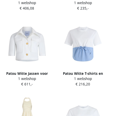
1 webshop
1 webshop
Voorknoopsluiting White
Polos White Dames
€ 406,08
€ 235,-
Dames
Patou Witte Jassen voor
Patou Witte T-shirts en
1 webshop
1 webshop
Vrouwen White Dames
Polos White Dames
€ 611,-
€ 216,20