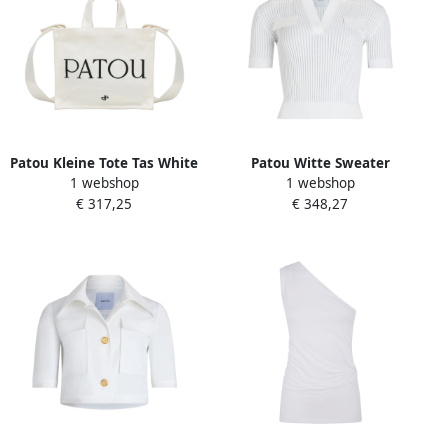
Patou Kleine Tote Tas White
Patou Witte Sweater
1 webshop
1 webshop
Dames
Collectie White Dames
€ 317,25
€ 348,27