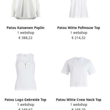
Patou Katoenen Poplin
Patou Witte Pofmouw Top
1 webshop
1 webshop
Blouse met Zijsplitten
White Dames
€ 388,22
€ 214,32
White Dames
Patou Logo Gebreide Top
Patou Witte Crew Neck Top
1 webshop
1 webshop
met Ritssluiting White
White Dames
€ 169,67
€ 169,20