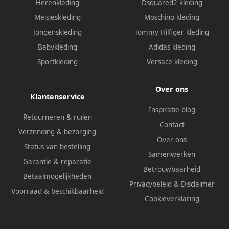
Herenkleding
Dsquared2 kleding
Meisjeskleding
Moschino kleding
Jongenskleding
Tommy Hilfiger kleding
Babykleding
Adidas kleding
Sportkleding
Versace kleding
Over ons
Klantenservice
Inspiratie blog
Retourneren & ruilen
Contact
Verzending & bezorging
Over ons
Status van bestelling
Samenwerken
Garantie & reparatie
Betrouwbaarheid
Betaalmogelijkheden
Privacybeleid
&
Disclaimer
Voorraad & beschikbaarheid
Cookieverklaring