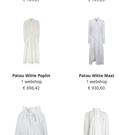
Dames
Patou Witte Poplin
Patou Witte Maxi
1 webshop
1 webshop
Overhemdjurk White
Overhemdjurk White
€ 698,42
€ 930,60
Dames
Dames