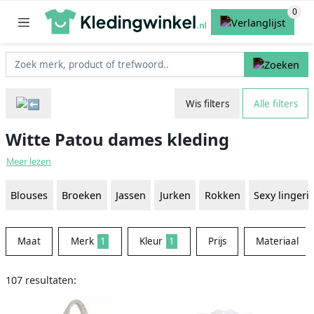
Wis filters
Alle filters
Witte Patou dames kleding
Meer lezen
Blouses
Broeken
Jassen
Jurken
Rokken
Sexy lingeri
Maat
Merk
1
Kleur
1
Prijs
Materiaal
107 resultaten: