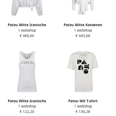
Patou Witte Iconische
Patou Witte Katoenen
1 webshop
1 webshop
Volume Top Shirt White
Opstaande Kraag Shirt
€ 460,60
€ 443,68
Dames
White Dames
Patou Witte Iconische
Patou Wit T-shirt
1 webshop
1 webshop
Tanktop White Dames
Dameskleding White Dames
€ 122,20
€ 130,28