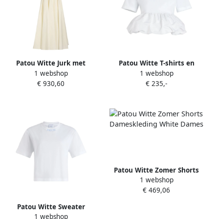
Patou Witte Jurk met
Patou Witte T-shirts en
1 webshop
1 webshop
Sweetheart Neck White
Polos White Dames
€ 930,60
€ 235,-
Dames
Patou Witte Zomer Shorts
1 webshop
Dameskleding White Dames
€ 469,06
Patou Witte Sweater
1 webshop
Collectie White Dames