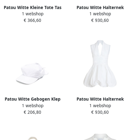
Patou Witte Kleine Tote Tas
Patou Witte Halternek
1 webshop
1 webshop
met Logo White Dames
Mouwloze Wijd Uitlopende
€ 366,60
€ 930,60
Rok Jurk White Dames
Patou Witte Gebogen Klep
Patou Witte Halternek
1 webshop
1 webshop
Pet White Dames
Puffball Hem Jurk White
€ 206,80
€ 930,60
Dames