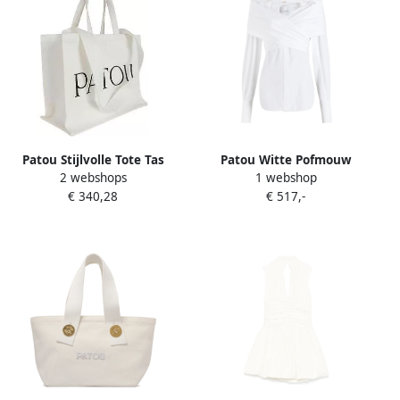
Patou Stijlvolle Tote Tas
Patou Witte Pofmouw
2 webshops
1 webshop
White Dames
Overhemd met
€ 340,28
€ 517,-
Paneeldetails White Dames